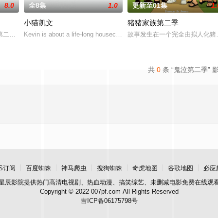
8.0
全8集
1.0
更新至01集
1.
小猫凯文
猪猪家族第二季
因内疚而痛苦不堪。他在全力保护家园和挚爱之人时，与
二季和第三季之间，欢迎回到1985年冬天的霍金斯，主角团将面对新的怪物
Kevin is about a life-long housecat who decides that
故事发生在一个完全由拟人化猪
共
0
条 “鬼泣第二季” 
S订阅
百度蜘蛛
神马爬虫
搜狗蜘蛛
奇虎地图
谷歌地图
必应
星辰影院
提供热门高清电视剧、热血动漫、搞笑综艺、未删减电影免费在线观
Copyright © 2022 007pf.com All Rights Reserved
吉ICP备06175798号