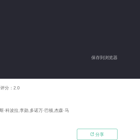
保存到浏览器
瓣评分：
2.0
斯·科波拉,李勋,多诺万·巴顿,杰森·马
分享
