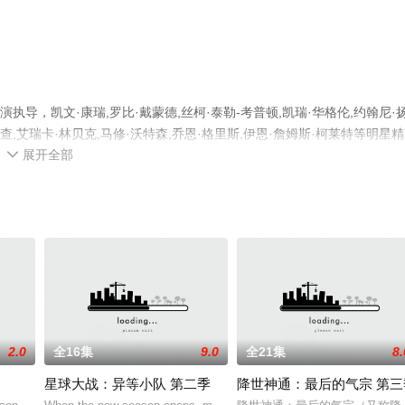
导演执导，凯文·康瑞,罗比·戴蒙德,丝柯·泰勒-考普顿,凯瑞·华格伦,约翰尼·扬
诺查,艾瑞卡·林贝克,马修·沃特森,乔恩·格里斯,伊恩·詹姆斯·柯莱特等明星
展开全部
，手机免费观看高清无删减完整版动漫全集就来星辰影视，更多相关信息可

2.0
全16集
9.0
全21集
8.
星球大战：异等小队 第二季
降世神通：最后的气宗 第三