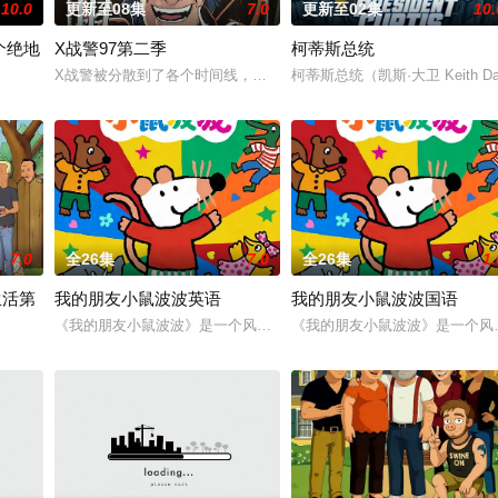
10.0
更新至08集
7.0
更新至02集
10.
个绝地
X战警97第二季
柯蒂斯总统
X战警被分散到了各个时间线，从过去，到未来，而他们将在最脆弱的
柯蒂斯总统（凯斯·大卫 Keit
》的世界观，见证绝地武士崭新篇章。
7.0
全26集
7.0
全26集
1.
生活第
我的朋友小鼠波波英语
我的朋友小鼠波波国语
《我的朋友小鼠波波》是一个风靡全球、深受学龄前儿童及家长喜爱的
《我的朋友小鼠波波》是一个风
etirement life on Rainey