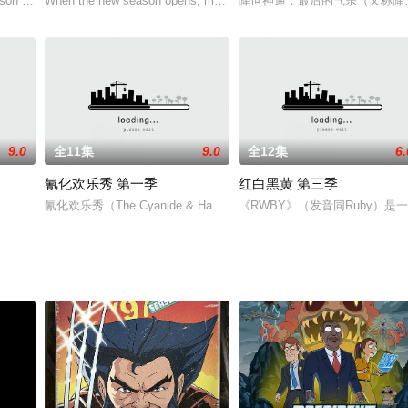
957年制作的
son of Helluva Boss. On Nov
When the new season opens, months have passed since t
降世神通：最后的气宗（又称降
9.0
全11集
9.0
全12集
6.
氰化欢乐秀 第一季
红白黑黄 第三季
氰化欢乐秀（The Cyanide & Happiness Show）是一部国外制作
《RWBY》（发音同Ruby）是