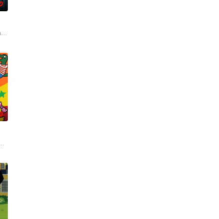
0
时间点遭遇袭击——如今，1990年代。天启发
h David 配音）及其古怪的幕僚团队将共同应对那些瑞克根本不会理会的一
0
经典IP，改编自英国著名儿童作家露西·卡曾斯
靡全球、深受学龄前儿童及家长喜爱的经典IP，改编自英国著名儿童作家露西·