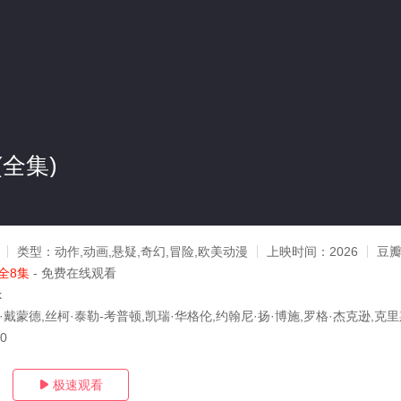
全集)
类型：
动作,动画,悬疑,奇幻,冒险,欧美动漫
上映时间：
2026
豆
全8集
- 免费在线观看
k
·戴蒙德,丝柯·泰勒-考普顿,凯瑞·华格伦,约翰尼·扬·博施,罗格·杰克逊,克里
30
极速观看
