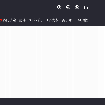




热门搜索
超体
你的婚礼
何以为家
姜子牙
一级指控
