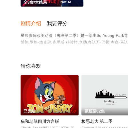
全8集/大结局
剧情介绍
我要评分
星辰影院欧美动漫《鬼泣第二季》是一部由So·Young·Park
博施,罗格·杰克逊,克里斯·科波拉,李勋,多诺万·巴顿,杰森·马
演绎的美国,日本,韩国动漫，大结局剧情已揭晓（全8集）
步至豆瓣动漫、电视猫或剧情网等平台了解。
猜你喜欢
已完结
7.0
更新至02集
猫和老鼠四川方言版
极恶老大 第二季