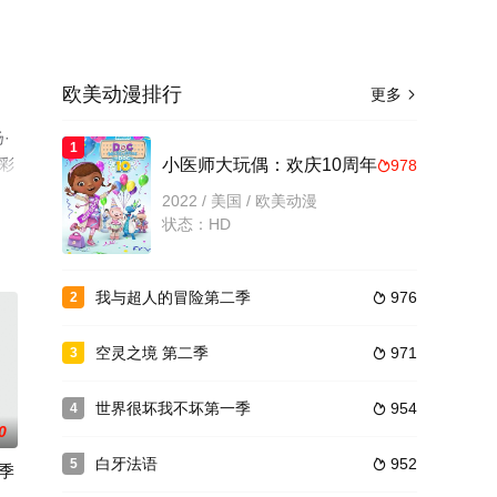
欧美动漫排行
更多

·
1
精彩
小医师大玩偶：欢庆10周年
978

移
2022 / 美国 / 欧美动漫
状态：HD
我与超人的冒险第二季
976
2

空灵之境 第二季
971
3

世界很坏我不坏第一季
954
4

0
白牙法语
952
5

季