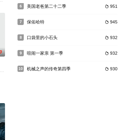
世神通：安昂传说）是美国尼克频道和尼克网络播出的三季动画电视系列节目
美国老爸第二十二季
951
6

保佑哈特
945
7

口袋里的小石头
932
8

0
喧闹一家亲 第一季
932
9

机械之声的传奇第四季
930
10

的搞笑同人动画
一部在2013年7月首播的原创网络动画。R、W、B、Y 分别是英语红白黑黄