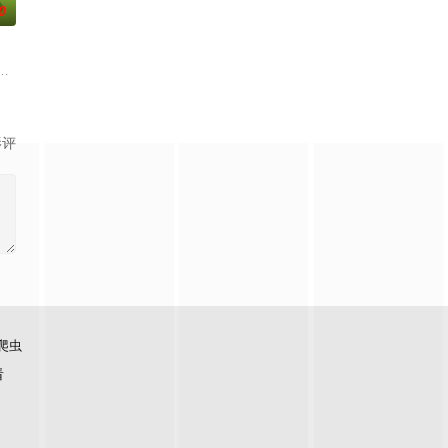
0
和超自然之
猪居住的世界，地点是一个名为哼哼菲尔德的古怪小镇。这是一部连载式的肥
影评
爬虫
看