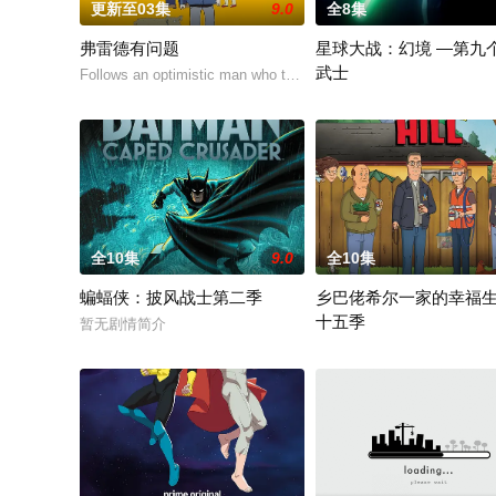
更新至03集
9.0
全8集
弗雷德有问题
星球大战：幻境 —第九
武士
Follows an optimistic man who tries to keep up with t
该剧延续《星球大战：幻境
全10集
9.0
全10集
蝙蝠侠：披风战士第二季
乡巴佬希尔一家的幸福
十五季
暂无剧情简介
Hank and Peggy settle into r