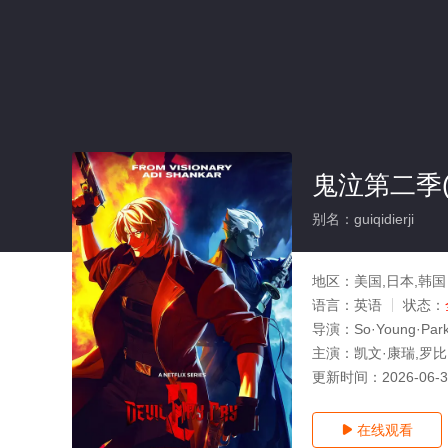
鬼泣第二季(
别名：guiqidierji
地区：
美国,日本,韩国
语言：
英语
状态：
导演：
So·Young·Par
主演：
凯文·康瑞,罗比
更新时间：
2026-06-
在线观看
