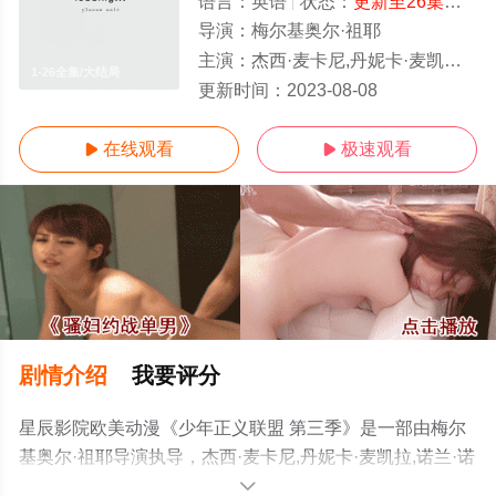
语言：
英语
状态：
更新至26集完结
-
导演：
梅尔基奥尔·祖耶
主演：
杰西·麦卡尼,丹妮卡·麦凯拉,诺兰·诺斯,卡里·佩顿,斯蒂芬妮·勒梅林,杰森·马斯登,布鲁斯·格林伍德,克里斯平·弗里曼,玛莎莎·莫约,
1-26全集/大结局
更新时间：
2023-08-08
在线观看
极速观看


剧情介绍
我要评分
星辰影院欧美动漫《少年正义联盟 第三季》是一部由梅尔
基奥尔·祖耶导演执导，杰西·麦卡尼,丹妮卡·麦凯拉,诺兰·诺
斯,卡里·佩顿,斯蒂芬妮·勒梅林,杰森·马斯登,布鲁斯·格林伍
