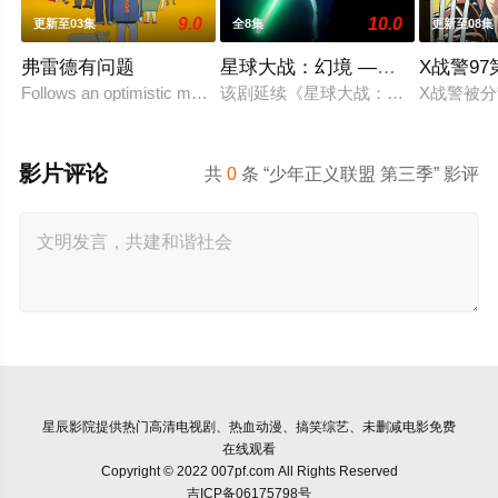
9.0
10.0
更新至03集
全8集
更新至08集
弗雷德有问题
星球大战：幻境 —第九个绝地武
X战警9
Follows an optimistic man who tries to keep up with t
该剧延续《星球大战：幻境》的世界
X战警被
影片评论
共
0
条 “少年正义联盟 第三季” 影评
星辰影院
提供热门高清电视剧、热血动漫、搞笑综艺、未删减电影免费
在线观看
Copyright © 2022 007pf.com All Rights Reserved
吉ICP备06175798号