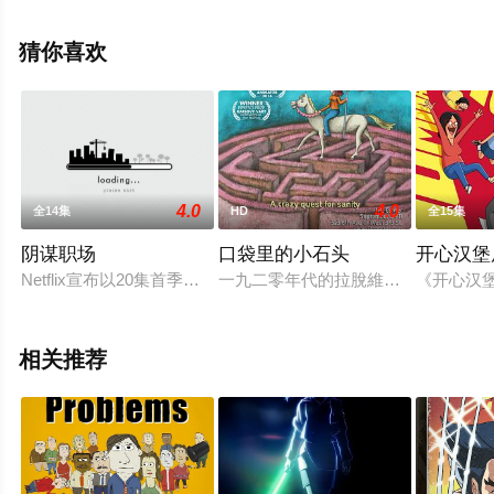
德,克里斯平·弗里曼,玛莎莎·莫约,凯文·迈克尔·理查德森,尤
里·洛文塔尔,迪·布拉雷·贝克尔等明星精彩演绎的美国动
猜你喜欢
漫，大结局剧情已揭晓（1-26全集），手机免费观看高清
无删减完整版动漫全集就来星辰影视，更多相关信息可移
步至豆瓣动漫、电视猫或剧情网等平台了解。
4.0
4.0
全14集
HD
全15集
阴谋职场
口袋里的小石头
开心汉堡
Netflix宣布以20集首季预订Shion Takeuchi负责的动画剧《阴谋职场 I
一九二零年代的拉脫維亞，美麗聰慧
《开心汉
相关推荐