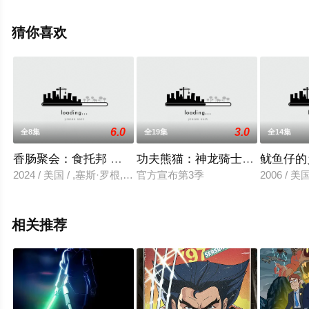
漫全集就来星辰影视，更多相关信息可移步至豆瓣动漫、
电视猫或剧情网等平台了解。
猜你喜欢
6.0
3.0
全8集
全19集
全14集
香肠聚会：食托邦 第一季
功夫熊猫：神龙骑士 第三季
鱿鱼仔的
2024 / 美国 / ,塞斯·罗根,克里斯汀·韦格,迈克尔·塞拉,大卫·克
官方宣布第3季
2006 / 
相关推荐