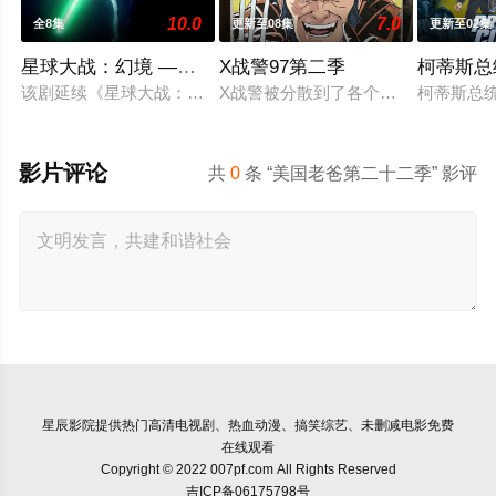
10.0
7.0
全8集
更新至08集
更新至02集
星球大战：幻境 —第九个绝地武士
X战警97第二季
柯蒂斯总
该剧延续《星球大战：幻境》的世界观，见证绝地武士崭新篇章
X战警被分散到了各个时间线，从过去
柯蒂斯总统
影片评论
共
0
条 “美国老爸第二十二季” 影评
星辰影院
提供热门高清电视剧、热血动漫、搞笑综艺、未删减电影免费
在线观看
Copyright © 2022 007pf.com All Rights Reserved
吉ICP备06175798号