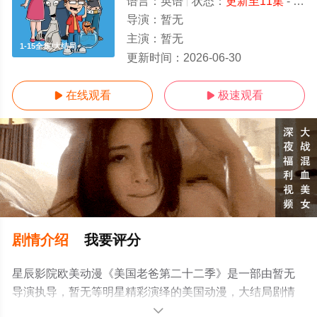
语言：
英语
状态：
更新至11集
- 免费在线观看
导演：
暂无
主演：
暂无
1-15全集/大结局
更新时间：
2026-06-30
在线观看
极速观看


剧情介绍
我要评分
星辰影院欧美动漫《美国老爸第二十二季》是一部由暂无
导演执导，暂无等明星精彩演绎的美国动漫，大结局剧情
已揭晓（1-15全集），手机免费观看高清无删减完整版动
