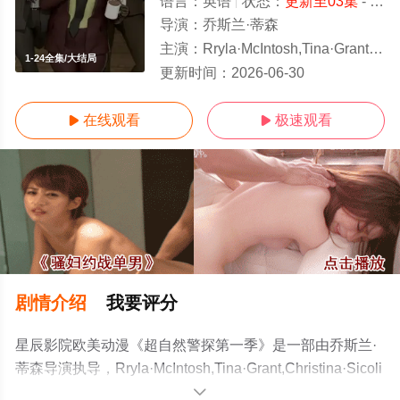
语言：
英语
状态：
更新至03集
- 免费在线观看
导演：
乔斯兰·蒂森
主演：
Rryla·McIntosh,Tina·Grant,Christina·Sicoli
1-24全集/大结局
更新时间：
2026-06-30
在线观看
极速观看


剧情介绍
我要评分
星辰影院欧美动漫《超自然警探第一季》是一部由乔斯兰·
蒂森导演执导，Rryla·McIntosh,Tina·Grant,Christina·Sicoli
等明星精彩演绎的加拿大动漫，大结局剧情已揭晓（1-24
