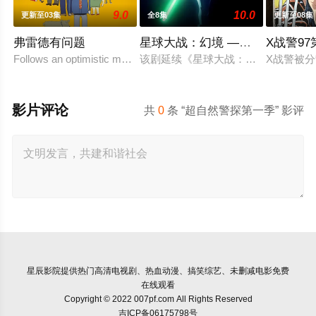
9.0
10.0
更新至03集
全8集
更新至08集
弗雷德有问题
星球大战：幻境 —第九个绝地武
X战警9
Follows an optimistic man who tries to keep up with t
该剧延续《星球大战：幻境》的世界
X战警被
影片评论
共
0
条 “超自然警探第一季” 影评
星辰影院
提供热门高清电视剧、热血动漫、搞笑综艺、未删减电影免费
在线观看
Copyright © 2022 007pf.com All Rights Reserved
吉ICP备06175798号