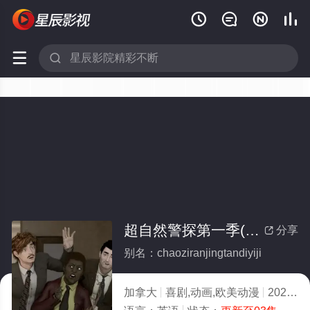






超自然警探第一季(全集)
分享

别名：chaoziranjingtandiyiji
加拿大
喜剧,动画,欧美动漫
2023
7