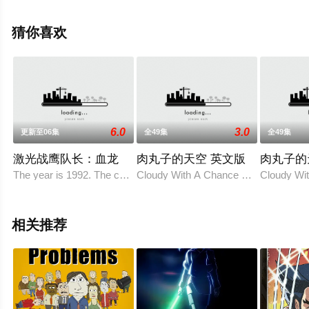
全集），手机免费观看高清无删减完整版动漫全集就来星
辰影视，更多相关信息可移步至豆瓣动漫、电视猫或剧情
猜你喜欢
网等平台了解。
6.0
3.0
更新至06集
全49集
全49集
激光战鹰队长：血龙
肉丸子的天空 英文版
肉丸子的
The year is 1992. The country formerly known as the U
Cloudy With A Chance Of Meatballs wil
Cloudy Wit
相关推荐