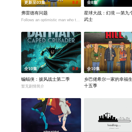
更新至03集
9.0
全8集
弗雷德有问题
星球大战：幻境 —第九
武士
Follows an optimistic man who tries to keep up with t
该剧延续《星球大战：幻境
全10集
9.0
全10集
蝙蝠侠：披风战士第二季
乡巴佬希尔一家的幸福
十五季
暂无剧情简介
Hank and Peggy settle into r