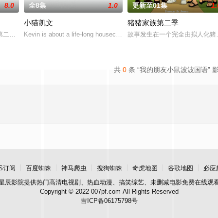
8.0
全8集
1.0
更新至01集
1.
小猫凯文
猪猪家族第二季
因内疚而痛苦不堪。他在全力保护家园和挚爱之人时，与
二季和第三季之间，欢迎回到1985年冬天的霍金斯，主角团将面对新的怪物
Kevin is about a life-long housecat who decides that
故事发生在一个完全由拟人化猪
共
0
条 “我的朋友小鼠波波国语” 
S订阅
百度蜘蛛
神马爬虫
搜狗蜘蛛
奇虎地图
谷歌地图
必应
星辰影院
提供热门高清电视剧、热血动漫、搞笑综艺、未删减电影免费在线观
Copyright © 2022 007pf.com All Rights Reserved
吉ICP备06175798号