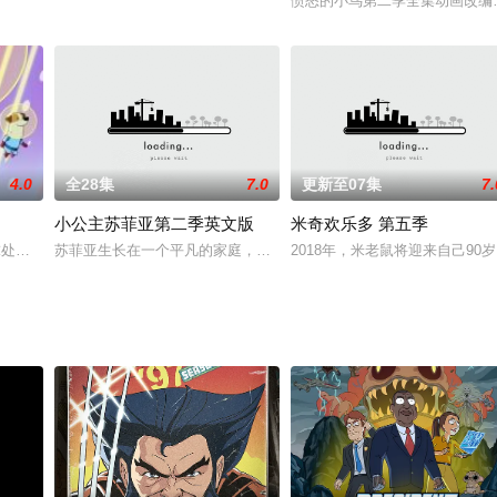
愤怒的小鸟第二季全集动画改编自
》的世界观，见证绝地武士崭新篇章。
4.0
全28集
7.0
更新至07集
7.
小公主苏菲亚第二季英文版
米奇欢乐多 第五季
地球处于危险之中，科学家孤注一掷将基因强化犬送往太空，去寻找一个可以称之
苏菲亚生长在一个平凡的家庭，直到她的母亲嫁给国王之后，苏菲亚
2018年，米老鼠将迎来自己9