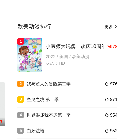
欧美动漫排行
更多

1
小医师大玩偶：欢庆10周年
978

2022 / 美国 / 欧美动漫
状态：HD
我与超人的冒险第二季
976
2

空灵之境 第二季
971
3

世界很坏我不坏第一季
954
4

0
白牙法语
952
5
