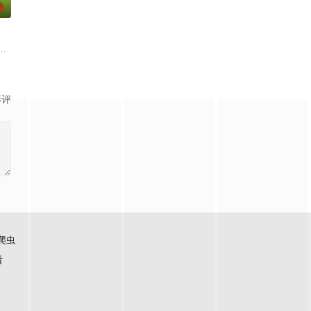
0
和超自然之
猪居住的世界，地点是一个名为哼哼菲尔德的古怪小镇。这是一部连载式的肥
影评
爬虫
看