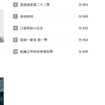
由Rovio公司将投资制作以“愤怒的小鸟”为题材的动画系列短片。是系列动画
美国老爸第二十二季
951
6

保佑哈特
945
7

口袋里的小石头
932
8

0
喧闹一家亲 第一季
932
9

机械之声的传奇第四季
930
10

为家的新世
就成为了皇室的一员。在蓝天仙子、翡翠仙子及花拉
0岁的生日，为庆祝这一盛事，迪士尼频道续订《米奇欢乐多》。