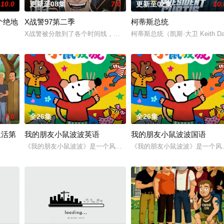
10.0
更新至08集
7.0
更新至02集
10.
个绝地
X战警97第二季
柯蒂斯总统
X战警被分散到了各个时间线，从过去，到未来，而他们将在最脆弱的
柯蒂斯总统（凯斯·大卫 Keit
》的世界观，见证绝地武士崭新篇章。
7.0
全26集
7.0
全26集
1.
生活第
我的朋友小鼠波波英语
我的朋友小鼠波波国语
《我的朋友小鼠波波》是一个风靡全球、深受学龄前儿童及家长喜爱的
《我的朋友小鼠波波》是一个风
etirement life on Rainey