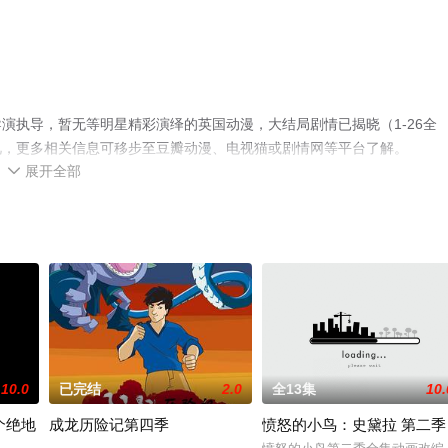
演执导，暂无等明星精彩演绎的英国动漫，大结局剧情已揭晓（1-26全
视，更多相关信息可移步至豆瓣动漫、电视猫或剧情网等平台了解。
展开全部

10.0
已完结
2.0
全13集
10.
个绝地
成龙历险记第四季
愤怒的小鸟：史黛拉 第二季