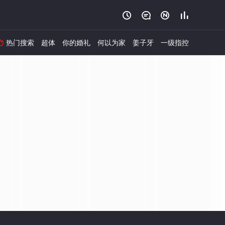




热门搜索
超体
你的婚礼
何以为家
姜子牙
一级指控
