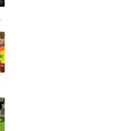
0
时间点遭遇袭击——如今，1990年代。天启发
h David 配音）及其古怪的幕僚团队将共同应对那些瑞克根本不会理会的一
0
经典IP，改编自英国著名儿童作家露西·卡曾斯
靡全球、深受学龄前儿童及家长喜爱的经典IP，改编自英国著名儿童作家露西·