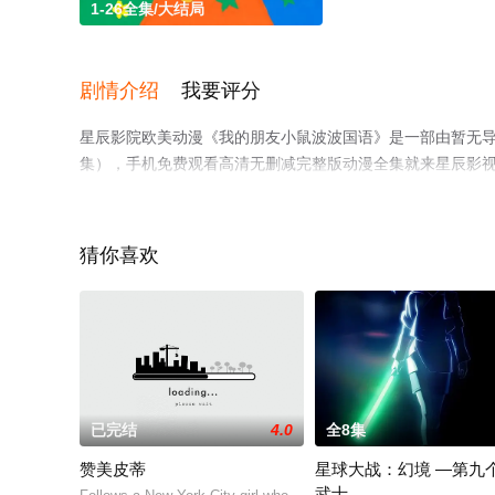
1-26全集/大结局
剧情介绍
我要评分
星辰影院欧美动漫《我的朋友小鼠波波国语》是一部由暂无导
集），手机免费观看高清无删减完整版动漫全集就来星辰影
猜你喜欢
已完结
4.0
全8集
赞美皮蒂
星球大战：幻境 —第九
武士