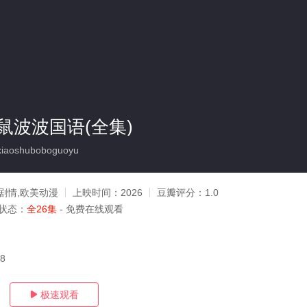
鼠波波国语(全集)
aoshuboboguoyu
剧情,欧美动漫
上映时间：
2026
豆瓣评分：
1.0
状态：
全26集
- 免费在线观看
18
极速观看
