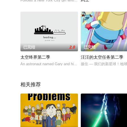
Follows a New York City girl who has it all until her
该剧延续《星球大战：幻境
已完结
2.0
已完结
太空终界第二季
汪汪的太空任务第二季
An astronaut named Gary and his planet-destroying sid
接住 — 我们的新星球！
相关推荐