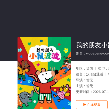
我的朋友小
别名：wodepengyouxi
地区：
英国
类型：
语言：
汉语普通话
导演：
暂无
主演：
暂无
更新时间：
2026-07-
在线观看
