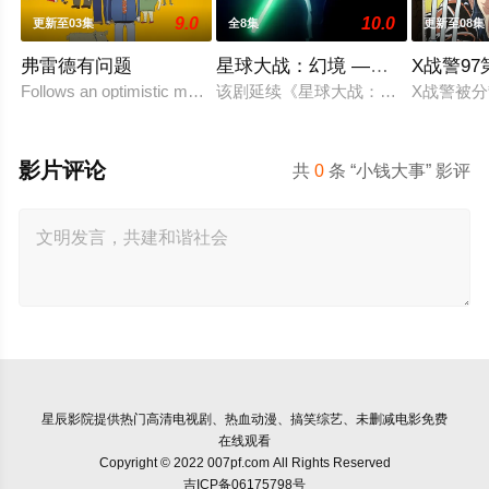
9.0
10.0
更新至03集
全8集
更新至08集
弗雷德有问题
星球大战：幻境 —第九个绝地武
X战警9
Follows an optimistic man who tries to keep up with t
该剧延续《星球大战：幻境》的世界
X战警被
影片评论
共
0
条 “小钱大事” 影评
星辰影院
提供热门高清电视剧、热血动漫、搞笑综艺、未删减电影免费
在线观看
Copyright © 2022 007pf.com All Rights Reserved
吉ICP备06175798号