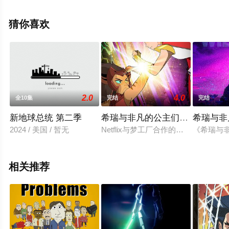
整版动漫全集就来星辰影视，更多相关信息可移步至豆瓣
动漫、电视猫或剧情网等平台了解。
猜你喜欢
2.0
4.0
全10集
完结
完结
新地球总统 第二季
希瑞与非凡的公主们第二季
希瑞与非
2024 / 美国 / 暂无
Netflix与梦工厂合作的动画剧集
《希瑞与
相关推荐