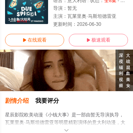
语言：
意大利语
状态：
全8集
- 免费在线观看
导演：
暂无
主演：
瓦莱里奥·马斯坦德雷亚
1-8全集/大结局
更新时间：
2026-06-30
在线观看
极速观看


剧情介绍
我要评分
星辰影院欧美动漫《小钱大事》是一部由暂无导演执导，
瓦莱里奥·马斯坦德雷亚等明星精彩演绎的意大利动漫，大
结局剧情已揭晓（1-8全集），手机免费观看高清无删减完
