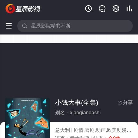






小钱大事(全集)
分享

别名：xiaoqiandashi
意大利
剧情,喜剧,动画,欧美动漫
20