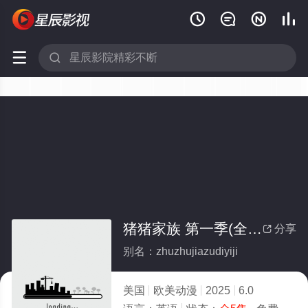






猪猪家族 第一季(全集)
分享

别名：zhuzhujiazudiyiji
美国
欧美动漫
2025
6.0