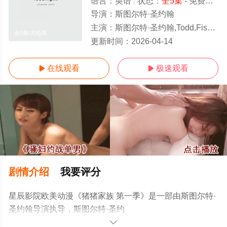
语言：
英语
状态：
全5集
- 免费在线观看
导演：
斯图尔特·圣约翰
主演：
斯图尔特·圣约翰,Todd,Fisher,Michael,Plahuta
全5集/大结局
更新时间：
2026-04-14
在线观看
极速观看


剧情介绍
我要评分
星辰影院欧美动漫《猪猪家族 第一季》是一部由斯图尔特·
圣约翰导演执导，斯图尔特·圣约
翰,Todd,Fisher,Michael,Plahuta等明星精彩演绎的美国动
