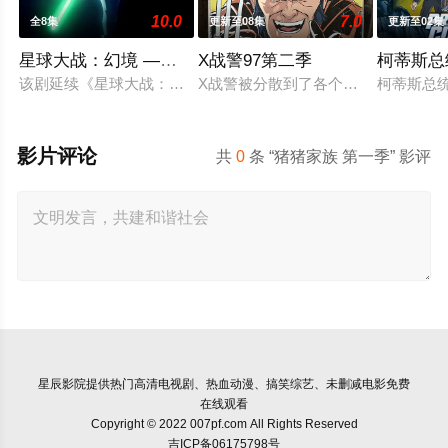
10.0
7.0
全8集
更新至08集
更新至02集
星球大战：幻境 —第九个绝地武士
X战警97第二季
柯蒂斯总
该剧延续《星球大战：幻境》的世界观，见证绝地武士崭新篇章
X战警被分散到了各个时间线，从过去
柯蒂斯总统
影片评论
共
0
条 “猪猪家族 第一季” 影评
星辰影院
提供热门高清电视剧、热血动漫、搞笑综艺、未删减电影免费
在线观看
Copyright © 2022 007pf.com All Rights Reserved
吉ICP备06175798号