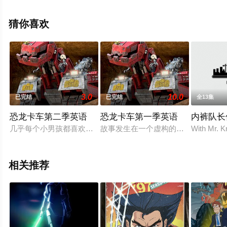
漫，大结局剧情已揭晓（全5集），手机免费观看高清无删
减完整版动漫全集就来星辰影视，更多相关信息可移步至
猜你喜欢
豆瓣动漫、电视猫或剧情网等平台了解。
3.0
10.0
已完结
已完结
全13集
恐龙卡车第二季英语
恐龙卡车第一季英语
内裤队长
几乎每个小男孩都喜欢恐龙和汽车，如果有一个形象能将两者融
故事发生在一个虚构的史前时代，那个世
With Mr. K
相关推荐