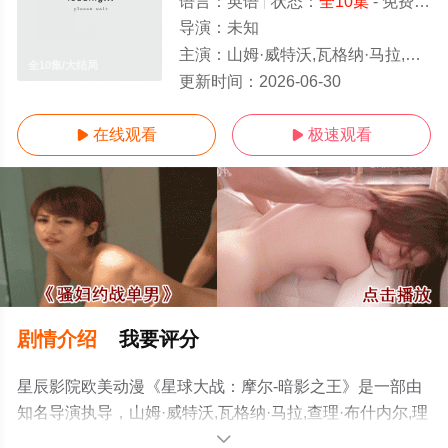
语言：
英语
状态：
全10集
- 免费在线观看
导演：
未知
主演：
山姆·威特沃,瓦格纳·马拉,查理·布什内尔,理查德·艾欧阿德,丹尼斯·海斯伯特,史蒂夫·布卢姆,克里斯·迪亚曼托普洛斯,吉第安·艾朵,瓦
全10集/大结局
更新时间：
2026-06-30
在线观看
极速观看


剧情介绍
我要评分
星辰影院欧美动漫《星球大战：摩尔-暗影之王》是一部由
知名导演执导，山姆·威特沃,瓦格纳·马拉,查理·布什内尔,理
查德·艾欧阿德,丹尼斯·海斯伯特,史蒂夫·布卢姆,克里斯·迪
