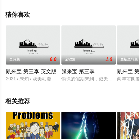
亚曼托普洛斯,吉第安·艾朵,瓦内萨·马歇尔,AJ·罗卡西奥,戴
维·W·科林斯等明星精彩演绎的美国动漫，大结局剧情已揭
猜你喜欢
晓（全10集），手机免费观看高清无删减完整版动漫全集
就来星辰影视，更多相关信息可移步至豆瓣动漫、电视猫
或剧情网等平台了解。
6.0
1.0
全52集
全52集
更新至49集
鼠来宝 第三季 英文版
鼠来宝 第三季
鼠来宝 
2021 / 未知 / 欧美动漫
愉快的假期来到，戴夫（杰森·李 Jason 
两年前阴
相关推荐