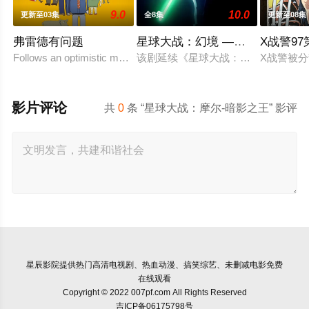
9.0
10.0
更新至03集
全8集
更新至08集
弗雷德有问题
星球大战：幻境 —第九个绝地武
X战警9
Follows an optimistic man who tries to keep up with t
该剧延续《星球大战：幻境》的世界
X战警被
影片评论
共
0
条 “星球大战：摩尔-暗影之王” 影评
星辰影院
提供热门高清电视剧、热血动漫、搞笑综艺、未删减电影免费
在线观看
Copyright © 2022 007pf.com All Rights Reserved
吉ICP备06175798号