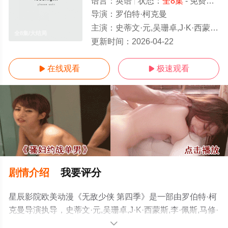
语言：
英语
状态：
全8集
- 免费在线观看
导演：
罗伯特·柯克曼
主演：
史蒂文·元,吴珊卓,J·K·西蒙斯,李·佩斯,马修·瑞斯,丹娜·奎里拉,吉莉安·雅各布斯,莎姬·贝兹,克兰西·布朗,格蕾·德丽斯勒,克里
全8集/大结局
更新时间：
2026-04-22
在线观看
极速观看


剧情介绍
我要评分
星辰影院欧美动漫《无敌少侠 第四季》是一部由罗伯特·柯
克曼导演执导，史蒂文·元,吴珊卓,J·K·西蒙斯,李·佩斯,马修·
瑞斯,丹娜·奎里拉,吉莉安·雅各布斯,莎姬·贝兹,克兰西·布朗,
