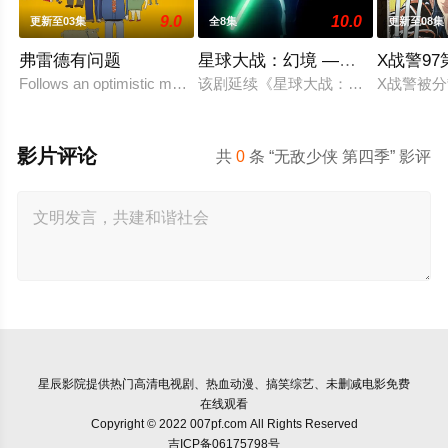
9.0
10.0
更新至03集
全8集
更新至08集
弗雷德有问题
星球大战：幻境 —第九个绝地武
X战警9
Follows an optimistic man who tries to keep up with t
该剧延续《星球大战：幻境》的世界
X战警被
影片评论
共
0
条 “无敌少侠 第四季” 影评
星辰影院
提供热门高清电视剧、热血动漫、搞笑综艺、未删减电影免费
在线观看
Copyright © 2022 007pf.com All Rights Reserved
吉ICP备06175798号