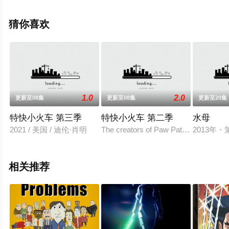
格蕾·德丽斯勒,克里斯·迪亚曼托普洛斯,马克·哈米尔,杰森·
曼楚克斯,罗斯·马昆德,玛莱斯·裘,杰弗里·迪恩·摩根,卡里·佩
猜你喜欢
顿,杰·费罗尔,扎克瑞·昆图,安德鲁·兰内斯,凯文·迈克尔·等明
星精彩演绎的美国动漫，大结局剧情已揭晓（全8集），手
机免费观看高清无删减完整版动漫全集就来星辰影视，更
多相关信息可移步至豆瓣动漫、电视猫或剧情网等平台了
解。
1.0
2.0
更新至08集
更新至08集
更新至20集
特快小火车 第三季
特快小火车 第二季
水母
2021 / 美国 / 迪伦·肖明
The creators of Paw Patrol return with
2013年
相关推荐