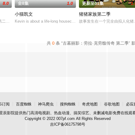
8.0
全8集
1.0
更新至01集
1.
小猫凯文
猪猪家族第二季
因内疚而痛苦不堪。他在全力保护家园和挚爱之人时，与
二季和第三季之间，欢迎回到1985年冬天的霍金斯，主角团将面对新的怪物
Kevin is about a life-long housecat who decides that
故事发生在一个完全由拟人化猪
共
0
条 “古墓丽影：劳拉·克劳馥传奇 第二季” 
S订阅
百度蜘蛛
神马爬虫
搜狗蜘蛛
奇虎地图
谷歌地图
必应
星辰影院
提供热门高清电视剧、热血动漫、搞笑综艺、未删减电影免费在线观
Copyright © 2022 007pf.com All Rights Reserved
吉ICP备06175798号