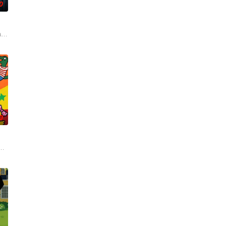
0
时间点遭遇袭击——如今，1990年代。天启发
h David 配音）及其古怪的幕僚团队将共同应对那些瑞克根本不会理会的一
0
经典IP，改编自英国著名儿童作家露西·卡曾斯
靡全球、深受学龄前儿童及家长喜爱的经典IP，改编自英国著名儿童作家露西·