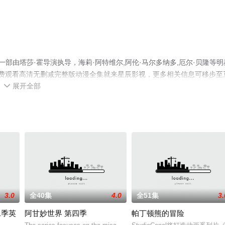
部由塔莎·霍导演执导，海莉·阿特维尔,阿伦·马尔多纳多,厄尔·贝隆等明
费观看高清无删减完整版动漫全集就来星辰影视，更多相关信息可移步至
展开全部

3.0
全40集
4.0
全51集
3.
二季英
阿甘妙世界 第四季
帕丁顿熊的冒险