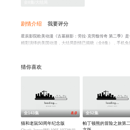
全8集/大结局
剧情介绍
我要评分
星辰影院欧美动漫《古墓丽影：劳拉·克劳馥传奇 第二季》是一
精彩演绎的美国动漫，大结局剧情已揭晓（全8集），手机免
瓣动漫、电视猫或剧情网等平台了解。
猜你喜欢
全143集
8.0
全52集
猫和老鼠50周年纪念版
帕丁顿熊的冒险之旅第
文版