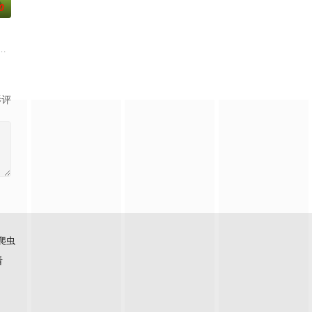
0
和超自然之
猪居住的世界，地点是一个名为哼哼菲尔德的古怪小镇。这是一部连载式的肥
影评
爬虫
看