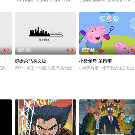
957年制作的
The series focuses on the misadventures of Gumball Wa
StudioCanal将打造动画
动画系列片《帕丁顿熊》，该系列片改编自迈克尔·邦德笔下“帕丁顿熊”系列故事集。
3.0
全50集
6.0
已完结
9.
超级菜鸟英文版
小猪佩奇 第四季
四与大头蛋』之后M
纪集一体的王国，五名英勇的骑士从该王国的骑士学院毕业了，担任起了保卫王
2021 / 美国 / 动画,儿童,欧美动漫
小猪佩奇是一个可爱的但是有些