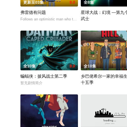
更新至03集
9.0
全8集
弗雷德有问题
星球大战：幻境 —第九
武士
Follows an optimistic man who tries to keep up with t
该剧延续《星球大战：幻境
全10集
9.0
全10集
蝙蝠侠：披风战士第二季
乡巴佬希尔一家的幸福
十五季
暂无剧情简介
Hank and Peggy settle into r