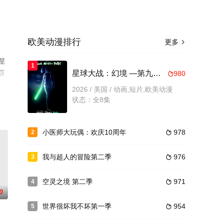
欧美动漫排行
更多

星
1
豆
星球大战：幻境 —第九个绝地武士
980

2026 / 美国 / 动画,短片,欧美动漫
状态：全8集
小医师大玩偶：欢庆10周年
978
2

我与超人的冒险第二季
976
3

空灵之境 第二季
971
4

0
世界很坏我不坏第一季
954
5
