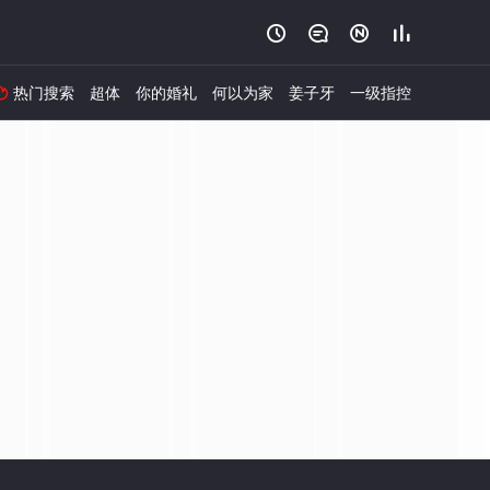




热门搜索
超体
你的婚礼
何以为家
姜子牙
一级指控
