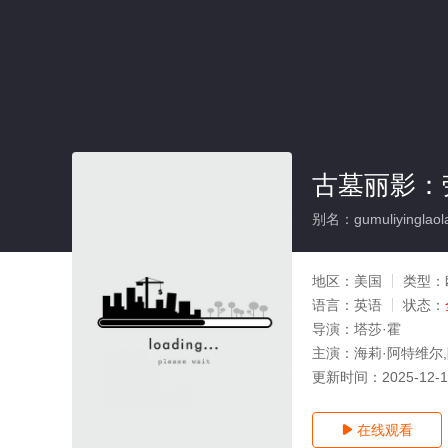
古墓丽影：劳
别名：gumuliyinglaolak
地区：
美国
类型：
语言：
英语
状态：
导演：
塔莎·霍
主演：
海莉·阿特维尔
更新时间：
2025-12-
在线观看
