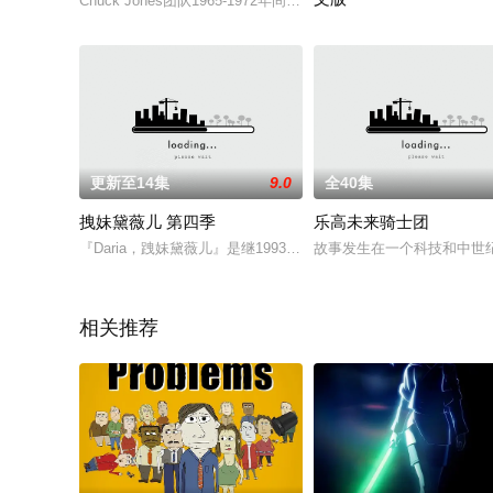
Chuck Jones团队1965-1972年间基于Hanna–Barbera在1940-1
StudioCanal将打造
更新至14集
9.0
全40集
拽妹黛薇儿 第四季
乐高未来骑士团
『Daria，跩妹黛薇儿』是继1993年『Beavis & Butt-head瘪
故事发生在一个科技和中世
相关推荐