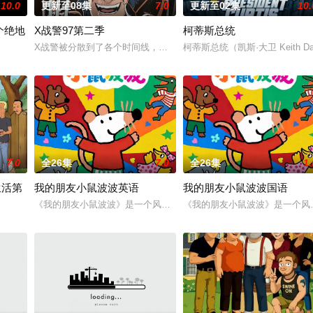
10.0
更新至08集
7.0
更新至02集
10.
个绝地
X战警97第二季
柯蒂斯总统
X战警被分散到了各个时间线，从过去，到未来，而他们将在最脆弱的
柯蒂斯总统（凯斯·大卫 Keit
》的世界观，见证绝地武士崭新篇章。
7.0
全26集
7.0
全26集
1.
生活第
我的朋友小鼠波波英语
我的朋友小鼠波波国语
《我的朋友小鼠波波》是一个风靡全球、深受学龄前儿童及家长喜爱的
《我的朋友小鼠波波》是一个风
etirement life on Rainey