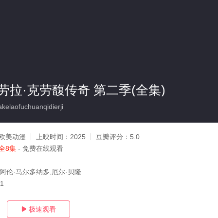
拉·克劳馥传奇 第二季(全集)
elaofuchuanqidierji
欧美动漫
上映时间：
2025
豆瓣评分：
5.0
全8集
- 免费在线观看
,阿伦·马尔多纳多,厄尔·贝隆
11
极速观看
