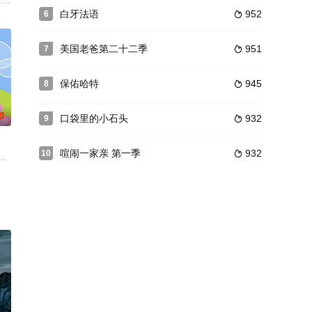
系列片《帕丁顿熊》，该系列片改编自迈克尔·邦德笔下“帕丁顿熊”系列故事集。
白牙法语
952
6

美国老爸第二十二季
951
7

保佑哈特
945
8

0
口袋里的小石头
932
9

喧闹一家亲 第一季
932
10

国的任务，同
小专横的小猪。她已经五岁了，与她的猪妈妈，猪爸爸，和弟弟乔治生活在一