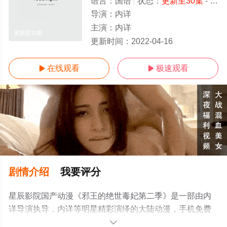
语言：
国语
状态：
更新至30集
- 免费在线观看
导演：
内详
主演：
内详
更新至30集
更新时间：
2022-04-16
在线观看
极速观看


剧情介绍
我要评分
星辰影院国产动漫《邪王的绝世毒妃第二季》是一部由内
详导演执导，内详等明星精彩演绎的大陆动漫，手机免费
观看高清无删减完整版动漫全集就来星辰影视，更多相关
