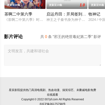
1.0
1.0
更新至04集
更新至19集
更新至95集
茶啊二中第六季
启运丹田：开局签到至尊丹田
牧神记
《茶啊二中第六季》时间线来到初三，欢乐的校园日常仍在继续，
神王之子秦书身为神子，却天生凡体
2024 /
影片评论
共
0
条 “邪王的绝世毒妃第二季” 影评
星辰影院
提供热门高清电视剧、热血动漫、搞笑综艺、未删减电影免费
在线观看
Copyright © 2022 007pf.com All Rights Reserved
吉ICP备06175798号