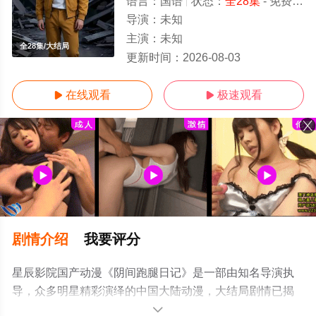
语言：
国语
状态：
全28集
- 免费在线观看
导演：
未知
主演：
未知
全28集/大结局
更新时间：
2026-08-03
在线观看
极速观看


剧情介绍
我要评分
星辰影院国产动漫《阴间跑腿日记》是一部由知名导演执
导，众多明星精彩演绎的中国大陆动漫，大结局剧情已揭
晓（全28集），手机免费观看高清无删减完整版动漫全集
