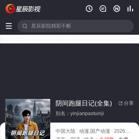






阴间跑腿日记(全集)
分享

别名：yinjianpaotuiriji
中国大陆
动漫,国产动漫
2026
7.0