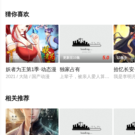
就来星辰影视，更多相关信息可移步至豆瓣动漫、电视猫
或剧情网等平台了解。
猜你喜欢
2.0
5.0
已完结
更新至10集
13集全
妖者为王第1季·动态漫
独家占有
拾忆长安
2021 / 大陆 / 国产动漫
上辈子，被亲人爱人算计致死，被妹
我是李明
相关推荐