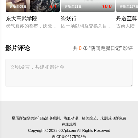
6.0
10.0
更新至05集
更新至51集
更新至187
东大高武学院
盗妖行
丹道至尊
灵气复苏的都市，妖魔入侵威胁来袭，天生废灵根的少年秦雨体
因一场以利益交换为目的的联姻，太
古药大陆
影片评论
共
0
条 “阴间跑腿日记” 影评
星辰影院
提供热门高清电视剧、热血动漫、搞笑综艺、未删减电影免费
在线观看
Copyright © 2022 007pf.com All Rights Reserved
吉ICP备06175798号