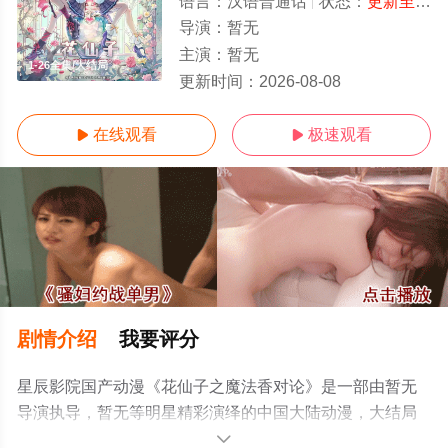
语言：
汉语普通话
状态：
更新至22集
导演：
暂无
主演：
暂无
1-26全集/大结局
更新时间：
2026-08-08
在线观看
极速观看


剧情介绍
我要评分
星辰影院国产动漫《花仙子之魔法香对论》是一部由暂无
导演执导，暂无等明星精彩演绎的中国大陆动漫，大结局
剧情已揭晓（1-26全集），手机免费观看高清无删减完整
