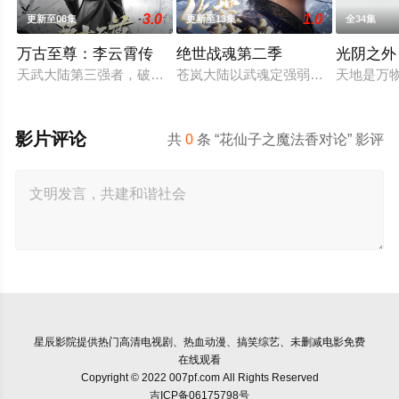
3.0
1.0
更新至08集
更新至13集
全34集
万古至尊：李云霄传
绝世战魂第二季
光阴之外
天武大陆第三强者，破军武帝古飞扬被世界规则所限，修为困在
苍岚大陆以武魂定强弱，秦家少主秦
天地是万
影片评论
共
0
条 “花仙子之魔法香对论” 影评
星辰影院
提供热门高清电视剧、热血动漫、搞笑综艺、未删减电影免费
在线观看
Copyright © 2022 007pf.com All Rights Reserved
吉ICP备06175798号