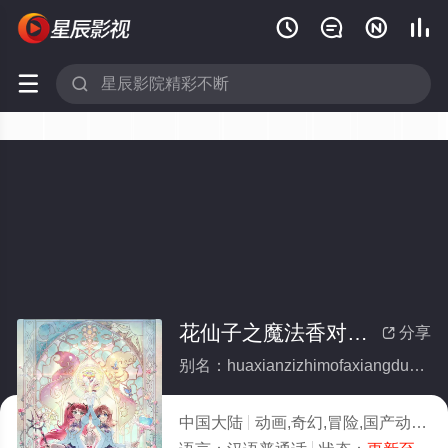






花仙子之魔法香对论(全集)
分享

别名：huaxianzizhimofaxiangduilun
中国大陆
动画,奇幻,冒险,国产动漫
2