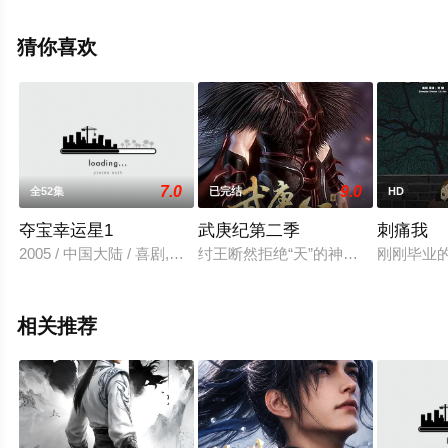
版动漫全集就来星辰影视，更多相关信息可移步至豆瓣动
漫、电视猫或剧情网等平台了解。
猜你喜欢
7.0
9.0
全52集
已完结
HD
夺宝幸运星1
武庚纪第二季
刺痛我
2005 / 中国大陆 / 喜剧,动画,儿童,国产动漫
纣王断然拒绝“天”的神谕，将之投入
刚刚毕业
相关推荐