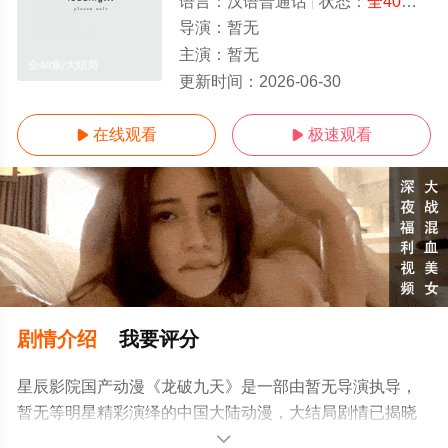
语言：
汉语普通话
状态：
全40集
- 
导演：
暂无
主演：
暂无
全40集/大结局
更新时间：
2026-06-30
在线观看
极速观看


剧情介绍
我要评分
星辰影院国产动漫《龙破九天》是一部由暂无导演执导，
暂无等明星精彩演绎的中国大陆动漫，大结局剧情已揭晓
（全40集），手机免费观看高清无删减完整版动漫全集就
