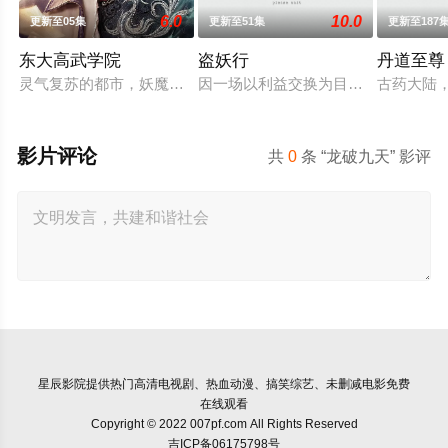
6.0
10.0
更新至05集
更新至51集
更新至187
东大高武学院
盗妖行
丹道至尊
灵气复苏的都市，妖魔入侵威胁来袭，天生废灵根的少年秦雨体
因一场以利益交换为目的的联姻，太
古药大陆
影片评论
共
0
条 “龙破九天” 影评
星辰影院
提供热门高清电视剧、热血动漫、搞笑综艺、未删减电影免费
在线观看
Copyright © 2022 007pf.com All Rights Reserved
吉ICP备06175798号