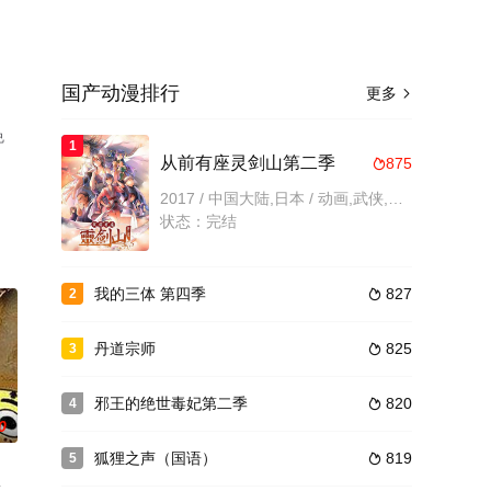
国产动漫排行
更多

免
1
从前有座灵剑山第二季
875

2017 / 中国大陆,日本 / 动画,武侠,国产动漫
状态：完结
我的三体 第四季
827
2

丹道宗师
825
3

邪王的绝世毒妃第二季
820
4

0
狐狸之声（国语）
819
5
