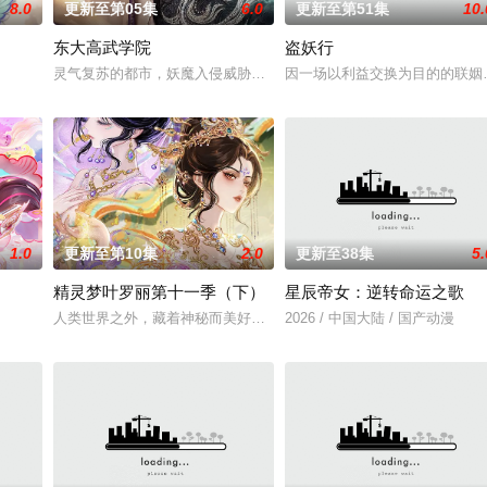
8.0
更新至第05集
6.0
更新至第51集
10.
东大高武学院
盗妖行
绝世造化神丹与逆天功法，仅凭一柄锈剑掀翻整片武道世
灵气复苏的都市，妖魔入侵威胁来袭，天生废灵根的少年秦雨体内意
因一场以利益交换为目的的联姻
1.0
更新至第10集
2.0
更新至38集
5.
精灵梦叶罗丽第十一季（下）
星辰帝女：逆转命运之歌
人膝，成就丹道至尊！
人类世界之外，藏着神秘而美好的叶罗丽仙境。这里的仙子因自然与
2026 / 中国大陆 / 国产动漫