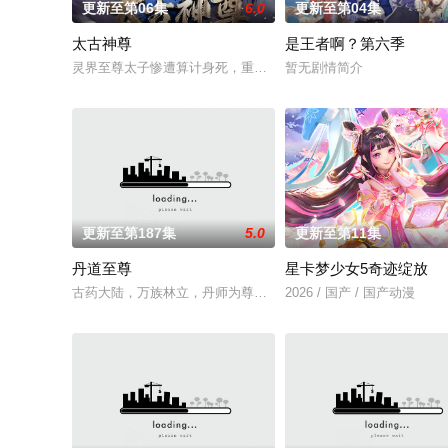
更新至第06集
6.0
更新至第04集
太古神尊
是王者啊？第六季
灵界至尊太子惨遭算计身死，重生跌落凡尘沦为底层杂役！身怀
暂无剧情简介
更新至第187集
5.0
更新至第11集
丹道至尊
星卡梦少女5奇迹绽放
古药大陆，万族林立，丹师为尊；双生武脉，再现世间！醉卧美
2026 / 国产 / 国产动漫