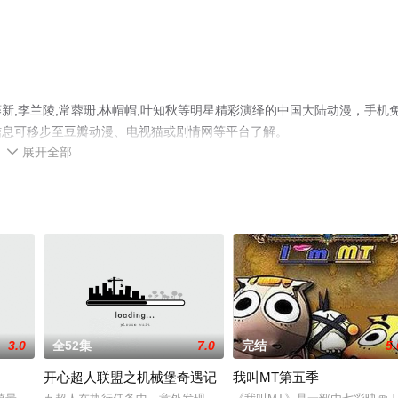
,李兰陵,常蓉珊,林帽帽,叶知秋等明星精彩演绎的中国大陆动漫，手机
信息可移步至豆瓣动漫、电视猫或剧情网等平台了解。
展开全部

3.0
全52集
7.0
完结
5.
开心超人联盟之机械堡奇遇记
我叫MT第五季