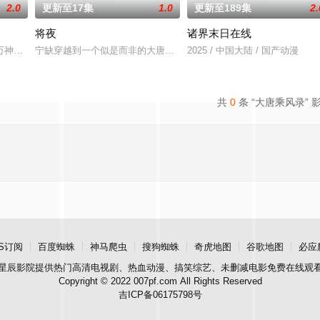
2.0
更新至17集
1.0
更新至189集
2.
将夜
诸界末日在线
万神将打入太古洪荒，却无一人归来，只有一缕真火遗留世间。九千年后，门派
宁缺穿越到一个似是而非的大唐世界，却发现此处为处处惊险的修行
2025 / 中国大陆 / 国产动漫
共
0
条 “大唐乘风录” 
S订阅
百度蜘蛛
神马爬虫
搜狗蜘蛛
奇虎地图
谷歌地图
必应
星辰影院
提供热门高清电视剧、热血动漫、搞笑综艺、未删减电影免费在线观
Copyright © 2022 007pf.com All Rights Reserved
吉ICP备06175798号