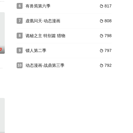
羊，桶亩想法
在调查过程中，超人们发现所有的线索都指向了宇宙
作室出品的原创3D网络动画，被众多网友冠之以“国产动画新光芒”的动画剧集
有兽焉第六季
817
6

虚凰问天·动态漫画
808
7

诡秘之主 特别篇 猎物
798
8

0
镖人第二季
797
9

动态漫画·战鼎第三季
792
10

猪猪侠职业生
画文化发展有限公司联合出品的二维加三维高水准动
，不想，他才刚将剑武魂修炼成雏形，未婚妻姬漫夭就趁机夺走了他的武魂，