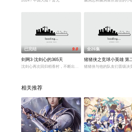
2024 / 中国大陆 / 暂无
脑洞悲和脑洞喜所居住的小
已完结
9.0
全26集
剑网3·沈剑心的365天
猪猪侠之竞球小英雄 第
沈剑心再次回归稻香村，不断出现的奇闻、悬案、离谱发明……
猪猪侠与他的队友们晋级决
相关推荐