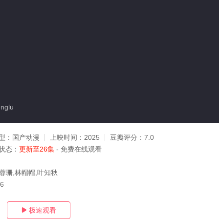
nglu
型：
国产动漫
上映时间：
2025
豆瓣评分：
7.0
状态：
更新至26集
- 免费在线观看
常蓉珊,林帽帽,叶知秋
06
极速观看
