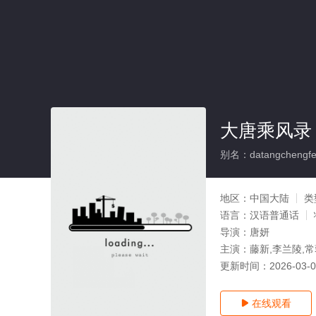
大唐乘风录
别名：datangchengfe
地区：
中国大陆
类
语言：
汉语普通话
导演：
唐妍
主演：
藤新,李兰陵,
更新时间：
2026-03-
在线观看
