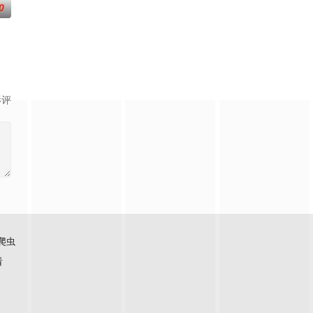
0
废徒叶辰，被
世界，原本以为自己可以从此吃香喝辣，一跃成为人
影评
爬虫
看