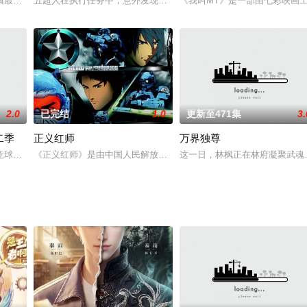
镇最近常发生一些案件，这天，桶亩队长家的羊突然失踪，因为父亲很看中这只
五超人在执行任务中，意外发现体内暗藏了能控制他们的程序代码，
《我叫MT》是一部由七彩映画工
2.0
已完结
1.0
更新至471集
3.
二季
正义红师
万界独尊
他和伙伴们将展开全新的冒险历程。
竞球职业联赛，从此正式成为职业球手。然而在一次比赛中意外扭伤脚离场，是
《正义红师》是由中国人民解放军八一电影制片厂和深圳市方块动漫
这一日，林枫正在林府凝聚武魂