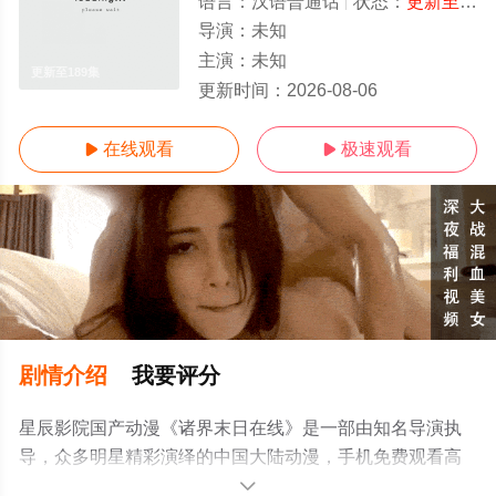
语言：
汉语普通话
状态：
更新至189集
导演：
未知
主演：
未知
更新至189集
更新时间：
2026-08-06
在线观看
极速观看


剧情介绍
我要评分
星辰影院国产动漫《诸界末日在线》是一部由知名导演执
导，众多明星精彩演绎的中国大陆动漫，手机免费观看高
清无删减完整版动漫全集就来星辰影视，更多相关信息可
