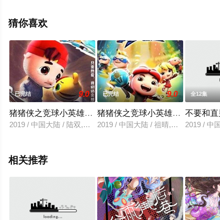
移步至豆瓣动漫、电视猫或剧情网等平台了解。
猜你喜欢
9.0
9.0
已完结
已完结
全12集
猪猪侠之竞球小英雄第4季
猪猪侠之竞球小英雄第3季
不要和直
2019 / 中国大陆 / 陆双,祖晴,徐经纬,刘青阳
2019 / 中国大陆 / 祖晴,陆双,徐经纬,
2019 / 
相关推荐