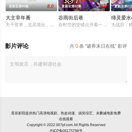
8.0
9.0
更新至第85集
更新至第02集
更新至第02
大主宰年番
谷雨街后巷
缔灵爱水
大千世界，北灵境出，踏灵路，伐罗天，剑斩诛邪永定乾坤，万道
在时空的交错点开着一间酒馆——谷雨
大战后，
影片评论
共
0
条 “诸界末日在线” 影评
星辰影院
提供热门高清电视剧、热血动漫、搞笑综艺、未删减电影免费
在线观看
Copyright © 2022 007pf.com All Rights Reserved
吉ICP备06175798号