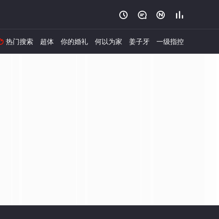




热门搜索
超体
你的婚礼
何以为家
姜子牙
一级指控
