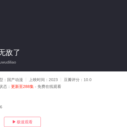
无敌了
wudiliao
型：
国产动漫
上映时间：
2023
豆瓣评分：
10.0
状态：
更新至288集
- 免费在线观看
06
极速观看
