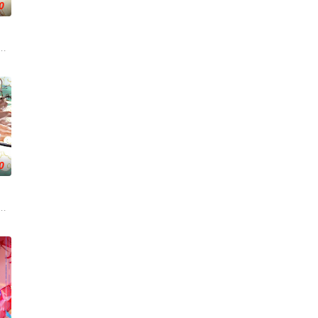
0
）
变——她不再
的叶罗丽仙境。这里的仙子因自然与人类世界的兴衰而生，也与万物命运相连
0
心志与利落果
身化亿万血雨，洒落万古岁月，经历无数时空的熬炼
州，与老友佛印（一心想将苏东坡渡入佛门）、辽国女粉丝耶律云（原型为高