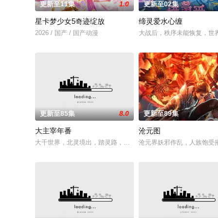
更新至11集
1.0
更新至02集
星卡梦少女5奇迹绽放
缔灵爱水心缠
2026 / 国产 / 国产动漫
大战后，秩序未能恢复，世
更新至85集
8.0
更新至89集
大主宰年番
沧元图
大千世界，北灵境出，踏灵路，伐罗天，剑斩诛邪永定乾坤，万道
沧元界妖邪作乱，人族饱受