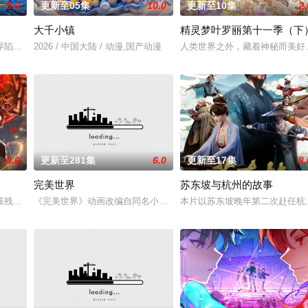
5.0
更新至05集
10.0
更新至10集
2.
大千小镇
精灵梦叶罗丽第十一季（下
界陷入混乱。混沌从深渊崛起，黑暗如潮水般吞噬大地……缔默完成了命运的蜕
2026 / 中国大陆 / 动漫,国产动漫
人类世界之外，藏着神秘而美好
8.0
更新至281集
6.0
更新至17集
8.
完美世界
苏东坡与杭州的故事
争锋吾为主率!
摧残，主角孟川自小立下为母复仇的誓言，以镜湖道院为起点，凭借坚毅无畏的
《完美世界》动画改编自同名小说。他为修道而生，为应劫而至，他
本片以苏东坡晚年第二次赴任杭