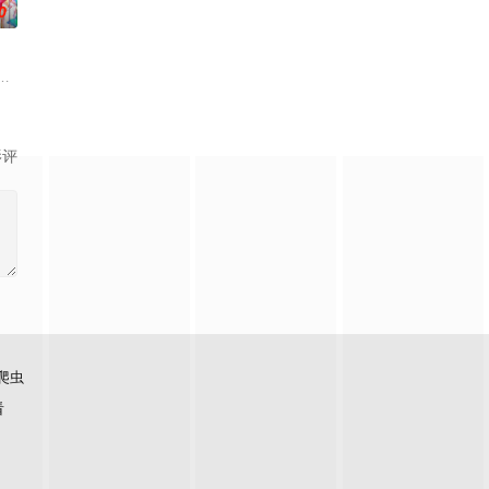
0
凡间。在宇宙
在天运大陆南云帝国有名的废物牧云身上觉醒。牧云
下一秒竟然血流成河……明明是爱民如子的君王下一秒竟然变成嗜血凶兽……“明
影评
爬虫
看