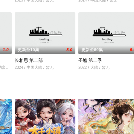
2023 / 中国大陆 / 暂无
2024 / 中国大陆 / 暂无
1.0
更新至10集
3.0
更新至60集
6.
长相思 第二部
圣墟 第二季
的蛮荒时代。正值群雄逐鹿中原之际，天下公认的领袖——神农帝去世，金、木
2024 / 中国大陆 / 暂无
2022 / 大陆 / 暂无