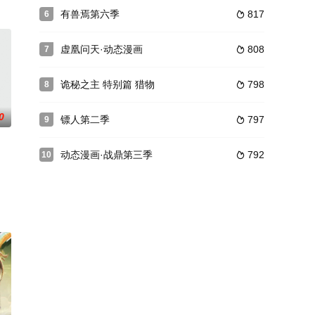
有兽焉第六季
817
6

虚凰问天·动态漫画
808
7

诡秘之主 特别篇 猎物
798
8

0
镖人第二季
797
9

动态漫画·战鼎第三季
792
10

、水、火、土