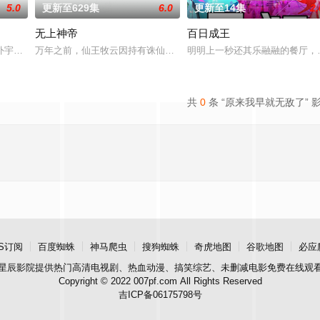
5.0
更新至629集
6.0
更新至14集
2.
无上神帝
百日成王
徒手撕天地。星辰镇昔日天才辰天，十岁后武魂沉寂、灵
外宇宙，两个宇宙彼此为敌，域外宇宙由天魔统治，域内宇宙分为神界，仙界，
万年之前，仙王牧云因持有诛仙图而遭人暗算，残魂沉睡万年之后，
明明上一秒还其乐融融的餐厅，
共
0
条 “原来我早就无敌了” 
S订阅
百度蜘蛛
神马爬虫
搜狗蜘蛛
奇虎地图
谷歌地图
必应
星辰影院
提供热门高清电视剧、热血动漫、搞笑综艺、未删减电影免费在线观
Copyright © 2022 007pf.com All Rights Reserved
吉ICP备06175798号