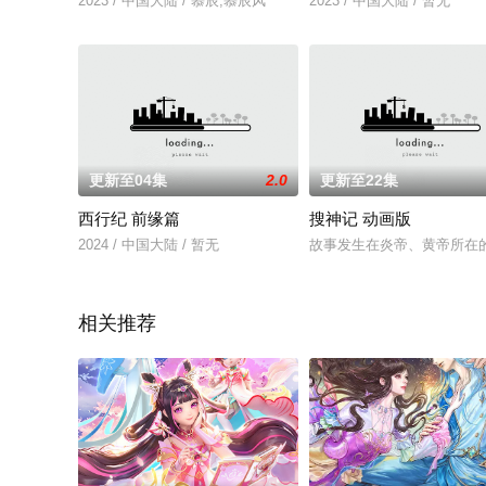
2023 / 中国大陆 / 慕辰,慕辰风
2023 / 中国大陆 / 暂无
更新至04集
2.0
更新至22集
西行纪 前缘篇
搜神记 动画版
2024 / 中国大陆 / 暂无
故事发生在炎帝、黄帝所在
相关推荐