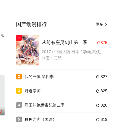
国产动漫排行
更多

整版
1
从前有座灵剑山第二季
875

2017 / 中国大陆,日本 / 动画,武侠,国产动漫
状态：完结
我的三体 第四季
827
2

丹道宗师
825
3

邪王的绝世毒妃第二季
820
4

0
狐狸之声（国语）
819
5
