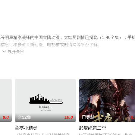
等明星精彩演绎的中国大陆动漫，大结局剧情已揭晓（1-40全集），手
关信息可移步至豆瓣动漫、电视猫或剧情网等平台了解。
展开全部

8.0
全52集
10.0
已完结
9.
兰亭小精灵
武庚纪第二季