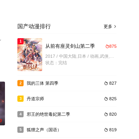
国产动漫排行
更多

机
1
从前有座灵剑山第二季
875

2017 / 中国大陆,日本 / 动画,武侠,国产动漫
状态：完结
我的三体 第四季
827
2

丹道宗师
825
3

邪王的绝世毒妃第二季
820
4

0
狐狸之声（国语）
819
5
