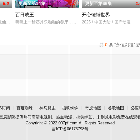
6.0
更新至第14集
2.0
更新至第66集
1.
百日成王
开心锤锤世界
宙由天魔统治，域内宇宙分为神界，仙界，凡间。在宇宙
诛仙图而遭人暗算，残魂沉睡万年之后，在天运大陆南云帝国有名的废物牧云身
明明上一秒还其乐融融的餐厅，下一秒竟然血流成河……明明是爱民如
2025 / 中国大陆 / 国产动漫
共
0
条 “永恒剑祖” 
S订阅
百度蜘蛛
神马爬虫
搜狗蜘蛛
奇虎地图
谷歌地图
必应
星辰影院
提供热门高清电视剧、热血动漫、搞笑综艺、未删减电影免费在线观
Copyright © 2022 007pf.com All Rights Reserved
吉ICP备06175798号