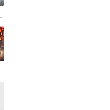
0
变——她不再
『花仙子』全新动画 新作将继承经典、结合潮流、呈现崭新的花仙子世界
0
武魂沉寂、灵
吾为主率!
，主角孟川自小立下为母复仇的誓言，以镜湖道院为起点，凭借坚毅无畏的心