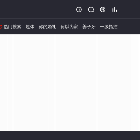




热门搜索
超体
你的婚礼
何以为家
姜子牙
一级指控
