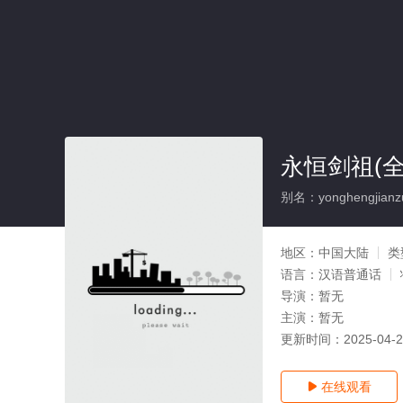
永恒剑祖(全
别名：yonghengjianz
地区：
中国大陆
类
语言：
汉语普通话
导演：
暂无
主演：
暂无
更新时间：
2025-04-
在线观看
