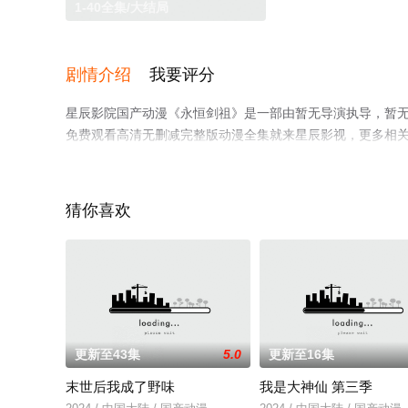
1-40全集/大结局
剧情介绍
我要评分
星辰影院国产动漫《永恒剑祖》是一部由暂无导演执导，暂无
免费观看高清无删减完整版动漫全集就来星辰影视，更多相
猜你喜欢
更新至43集
5.0
更新至16集
末世后我成了野味
我是大神仙 第三季