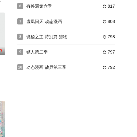
、点、折、钩七个可爱的小精灵，他们生活在兰渚山
投入火炬里烧毁，公然发布反抗神族之宣言。神族之主——“天”为此勃然大怒，
有兽焉第六季
817
6

虚凰问天·动态漫画
808
7

诡秘之主 特别篇 猎物
798
8

0
镖人第二季
797
9

动态漫画·战鼎第三季
792
10

，是专门针对青少年成长阶段话题而创作的动画作品
丝丝失散多年，日夕思念，终在机缘巧合下重遇丝丝，皇尚大为安慰。久别重