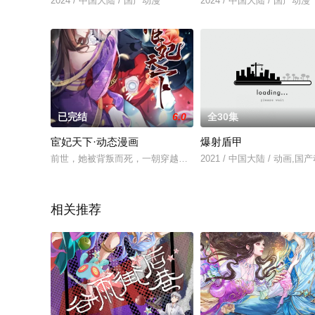
2024 / 中国大陆 / 国产动漫
2024 / 中国大陆 / 国产动漫
已完结
6.0
全30集
宦妃天下·动态漫画
爆射盾甲
前世，她被背叛而死，一朝穿越，孤魂落在了命运相似的少女西
2021 / 中国大陆 / 动画,国
相关推荐