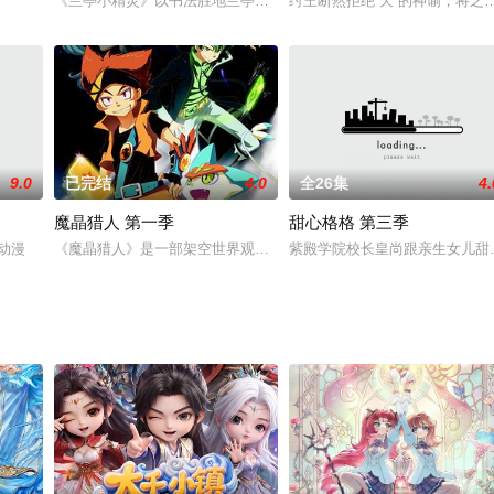
《兰亭小精灵》以书法胜地兰亭为文化背景，塑造了横、竖、撇、捺
纣王断然拒绝“天”的神谕，将之
9.0
已完结
4.0
全26集
4.
魔晶猎人 第一季
甜心格格 第三季
凉茉身上，她誓要让伤害她的人付出代价。步步为营，算
产动漫
《魔晶猎人》是一部架空世界观的少年热血动作冒险题材动画系列片
紫殿学院校长皇尚跟亲生女儿甜