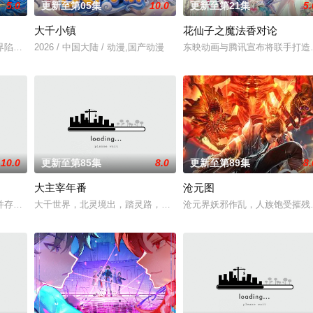
5.0
更新至第05集
10.0
更新至第21集
5.
大千小镇
花仙子之魔法香对论
，还是繁星坠落的荒漠， 穿过现实的迷宫，欢迎光临
界陷入混乱。混沌从深渊崛起，黑暗如潮水般吞噬大地……缔默完成了命运的蜕
2026 / 中国大陆 / 动漫,国产动漫
东映动画与腾讯宣布将联手打造
10.0
更新至第85集
8.0
更新至第89集
8.
大主宰年番
沧元图
坡渡入佛门）、辽国女粉丝耶律云（原型为高丽使者之子
并存的世界，灵修一念动山河，武者徒手撕天地。星辰镇昔日天才辰天，十岁后
大千世界，北灵境出，踏灵路，伐罗天，剑斩诛邪永定乾坤，万道争锋
沧元界妖邪作乱，人族饱受摧残