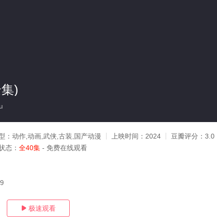
集)
u
型：
动作,动画,武侠,古装,国产动漫
上映时间：
2024
豆瓣评分：
3.0
状态：
全40集
- 免费在线观看
29
极速观看
