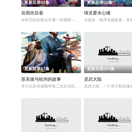
更新至第02集
9.0
更新至第02集
谷雨街后巷
缔灵爱水心缠
在时空的交错点开着一间酒馆——谷雨街后巷。 无论城市的角落
大战后，秩序未能恢复，世
更新至第17集
8.0
更新至第204集
苏东坡与杭州的故事
灵武大陆
本片以苏东坡晚年第二次赴任杭州，与老友佛印（一心想将苏东
灵武大陆，一个灵力和武魂