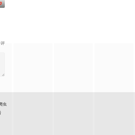
0
上觉醒。牧云
子的君王下一秒竟然变成嗜血凶兽……“明”失去
影评
爬虫
看