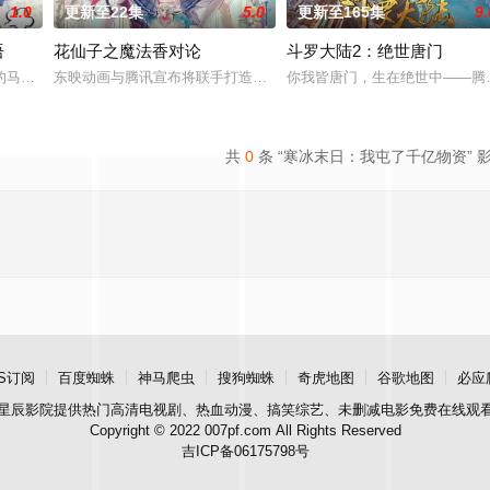
1.0
更新至22集
5.0
更新至165集
9.
语
花仙子之魔法香对论
斗罗大陆2：绝世唐门
秘学事件对策部”的负责人。面对星锑、兔毛手袋等一
的马库斯在一场乌龙中意外成为了“神秘学事件对策部”的负责人。面对星锑、兔
东映动画与腾讯宣布将联手打造『花仙子』全新动画 新作将继承经典
你我皆唐门，生在绝世中——腾
共
0
条 “寒冰末日：我屯了千亿物资” 
S订阅
百度蜘蛛
神马爬虫
搜狗蜘蛛
奇虎地图
谷歌地图
必应
星辰影院
提供热门高清电视剧、热血动漫、搞笑综艺、未删减电影免费在线观
Copyright © 2022 007pf.com All Rights Reserved
吉ICP备06175798号