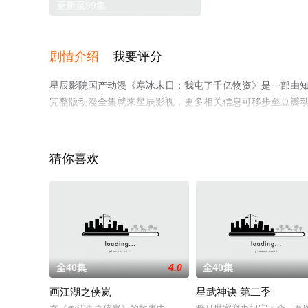
更新至99集
剧情介绍
我要评分
星辰影院国产动漫《寒冰末日：我屯了千亿物资》是一部由
完整版动漫全集就来星辰影视，更多相关信息可移步至豆瓣
猜你喜欢
全40集
4.0
全40集
画江湖之侠岚
星武神诀 第二季