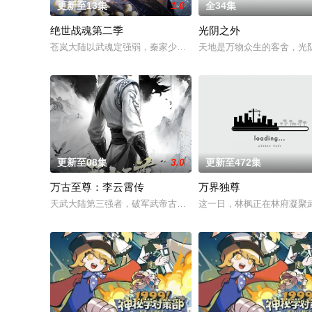
更新至13集
1.0
全34集
绝世战魂第二季
光阴之外
苍岚大陆以武魂定强弱，秦家少主秦南本是废魂之身，受尽冷眼
天地是万物众生的客舍，光
更新至08集
3.0
更新至472集
万古至尊：李云霄传
万界独尊
天武大陆第三强者，破军武帝古飞扬被世界规则所限，修为困在
这一日，林枫正在林府凝聚