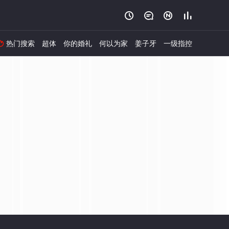




热门搜索
超体
你的婚礼
何以为家
姜子牙
一级指控
