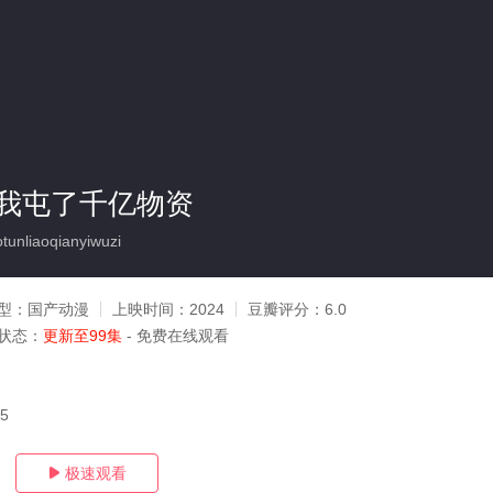
我屯了千亿物资
nliaoqianyiwuzi
型：
国产动漫
上映时间：
2024
豆瓣评分：
6.0
状态：
更新至99集
- 免费在线观看
05
极速观看
