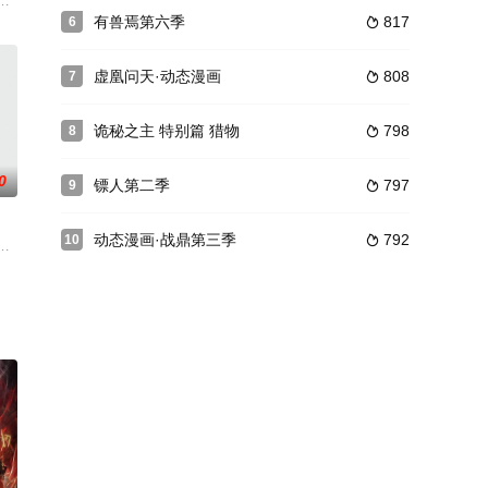
，所幸安雪云
又从讨厌到爱上一位血族王子！甜美的咬痕动画化！
卧病药石罔效，皇帝别无他法请国师伍年行招魂之法。却没想到伍年招来的，
有兽焉第六季
817
6

虚凰问天·动态漫画
808
7

诡秘之主 特别篇 猎物
798
8

0
镖人第二季
797
9

动态漫画·战鼎第三季
792
10

生活在兰渚山
了小宅从过去回到现在，继续守护星星球。然而现在
家人过上更好的生活，自愿前去七玄门参加入门考核，最终被墨大夫收入门下