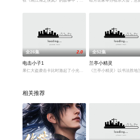
在《画江湖之侠岚》的故事中，丑妹是一个身世来历成谜的孤儿，
暗月世家举办祖宗大会，意
全26集
2.0
全52集
电击小子1
兰亭小精灵
果仁大盗袭击卡比时激起了小光内在的正义感，奈何一个小学生
《兰亭小精灵》以书法胜地
相关推荐