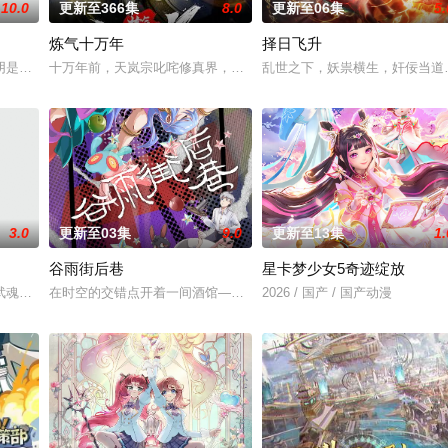
10.0
更新至366集
8.0
更新至06集
5.
炼气十万年
择日飞升
。机缘之下，他觉醒太古战神之魂，从此逆天改命。他横
阴是古往今来的过客。苍天残面张开诡异之眼，所视之处生灵涂炭，化为永恒的
十万年前，天岚宗叱咤修真界，宗内弟子皆是天骄，所向披靡。唯独
乱世之下，妖祟横生，奸佞当道
3.0
更新至03集
9.0
更新至13集
1.
谷雨街后巷
星卡梦少女5奇迹绽放
九天武帝境多年，难以突破。为了摆脱困境，借助神霄宫
武魂，不想，他才刚将剑武魂修炼成雏形，未婚妻姬漫夭就趁机夺走了他的武魂
在时空的交错点开着一间酒馆——谷雨街后巷。 无论城市的角落，还
2026 / 国产 / 国产动漫