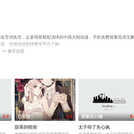
知名导演执导，众多明星精彩演绎的中国大陆动漫，手机免费观看高清无
动漫、电视猫或剧情网等平台了解。
展开全部

2.0
已完结
5.0
更新至13集
5.
甜美的咬痕
太子得了失心疯