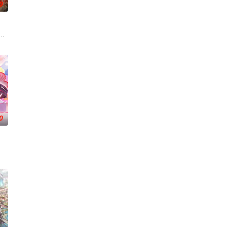
0
禁区。末世之
开山弟子徐阳一直是炼气期，为突破修为早日飞升，
。又值幽界入侵，人、幽两界势力荼毒人间，捕蛇者许应因看不惯为幽界卖命
0
，还导致其差
是繁星坠落的荒漠， 穿过现实的迷宫，欢迎光临