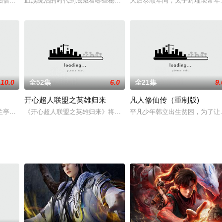
在无端被卷进一桩惨剧后，只能跟随一个叫‘陌名’的
图借机处置青羽世家。众附属家族起义，脱离暗月世家自立门户。梁项怒下杀手
血族统治的时代到底藏着哪些秘密，一位独立、内向的人族少女为何
大启泰顺年间，太子封瑾琰常年
10.0
全52集
6.0
全21集
9.
开心超人联盟之英雄归来
凡人修仙传（重制版)
又怎能对抗一个身形魁梧，手上装有特制果仁枪的果仁大
兰亭为文化背景，塑造了横、竖、撇、捺、点、折、钩七个可爱的小精灵，他们
《开心超人联盟之英雄归来》将延续上一部的故事展开。超人们告别
平凡少年韩立出生贫困，为了让