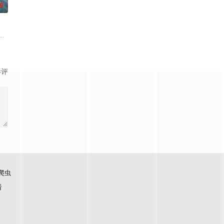
0
毛手袋等一
、结合潮流、呈现崭新的花仙子世界
讯视频《斗罗大陆绝世唐门》动画正式启动！
影评
爬虫
看