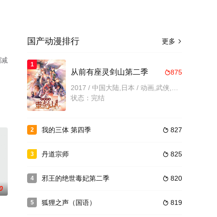
国产动漫排行
更多

删减
1
从前有座灵剑山第二季
875

2017 / 中国大陆,日本 / 动画,武侠,国产动漫
状态：完结
我的三体 第四季
827
2

丹道宗师
825
3

邪王的绝世毒妃第二季
820
4

0
狐狸之声（国语）
819
5
