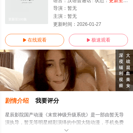
语言：
汉语普通话
状态：
更新至100集
导演：
暂无
主演：
暂无
更新至100集
更新时间：
2026-01-27
在线观看
极速观看


剧情介绍
我要评分
星辰影院国产动漫《末世神级升级系统》是一部由暂无导
演执导，暂无等明星精彩演绎的中国大陆动漫，手机免费
观看高清无删减完整版动漫全集就来星辰影视，更多相关
