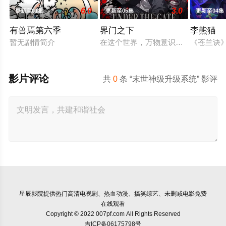
6.0
3.0
更新至01集
更新至05集
更新至04集
有兽焉第六季
界门之下
李熊猫
暂无剧情简介
在这个世界，万物意识皆由微观粒⼦构成
《苍兰诀
影片评论
共
0
条 “末世神级升级系统” 影评
星辰影院
提供热门高清电视剧、热血动漫、搞笑综艺、未删减电影免费
在线观看
Copyright © 2022 007pf.com All Rights Reserved
吉ICP备06175798号