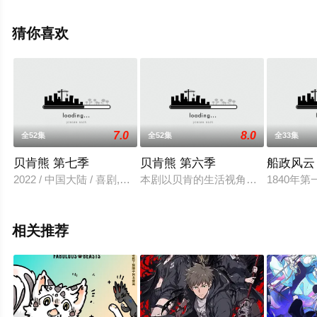
信息可移步至豆瓣动漫、电视猫或剧情网等平台了解。
猜你喜欢
7.0
8.0
全52集
全52集
全33集
贝肯熊 第七季
贝肯熊 第六季
船政风云
2022 / 中国大陆 / 喜剧,动画,儿童,国产动漫
本剧以贝肯的生活视角重新演绎现实
1840年
相关推荐