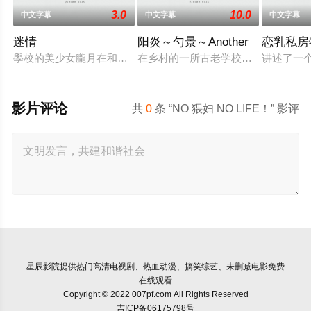
3.0
10.0
中文字幕
中文字幕
中文字幕
迷情
阳炎～勺景～Another
恋乳私房
學校的美少女朧月在和男朋友幽會時，被兩個流氓糾纏，男友星
在乡村的一所古老学校建筑中，雾岛枫
讲述了一个
影片评论
共
0
条 “NO 猥妇 NO LIFE！” 影评
星辰影院
提供热门高清电视剧、热血动漫、搞笑综艺、未删减电影免费
在线观看
Copyright © 2022 007pf.com All Rights Reserved
吉ICP备06175798号