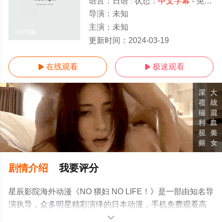
语言：
日语
状态：
中文字幕
- 免费在线观看
导演：
未知
主演：
未知
中文字幕
更新时间：
2024-03-19
在线观看
极速观看


剧情介绍
我要评分
星辰影院海外动漫《NO 猥妇 NO LIFE！》是一部由知名导
演执导，众多明星精彩演绎的日本动漫，手机免费观看高
清无删减完整版动漫全集就来星辰影视，更多相关信息可
