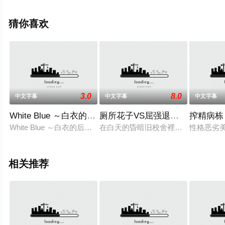
移步至豆瓣动漫、电视猫或剧情网等平台了解。
猜你喜欢
3.0
8.0
中文字幕
中文字幕
中文字幕
White Blue ～白衣的后悔～ h_357acpdp1073
厕所花子VS屈强退魔师 ～恶堕小穴
搾精病栋 T
White Blue ～白衣的后悔～
在白天的昏暗旧校舍裡，有着凭依在
性格恶劣
相关推荐