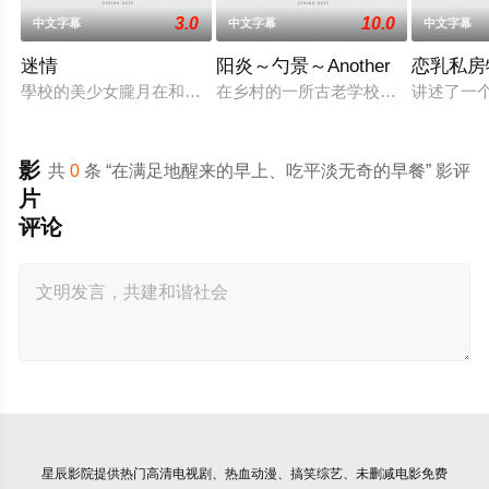
3.0
10.0
中文字幕
中文字幕
中文字幕
迷情
阳炎～勺景～Another
恋乳私房
學校的美少女朧月在和男朋友幽會時，被兩個流氓糾纏，男友星
在乡村的一所古老学校建筑中，雾岛枫
讲述了一个
影
共
0
条 “在满足地醒来的早上、吃平淡无奇的早餐” 影评
片
评论
星辰影院
提供热门高清电视剧、热血动漫、搞笑综艺、未删减电影免费