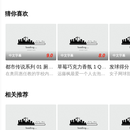
影视，更多相关信息可移步至豆瓣动漫、电视猫或剧情网
等平台了解。
猜你喜欢
9.0
8.0
中文字幕
中文字幕
中文字幕
都市传说系列 01 厕所里的花子 h_402mjad139
草莓巧克力香氛 1 QNB-M036
发球得分 d
在奥田惠任教的学校内、有个大家相传已久的恐怖鬼故事、据说
远藤枫最爱一个人去泡汤，却误入混
女子网球部
相关推荐