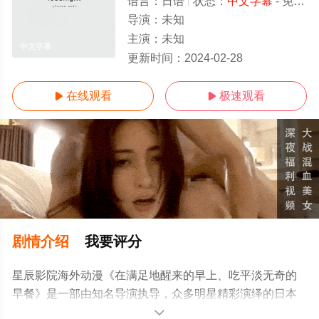
语言：
日语
状态：
中文字幕
- 免费在线观看
导演：
未知
主演：
未知
中文字幕
更新时间：
2024-02-28
在线观看
极速观看


剧情介绍
我要评分
星辰影院海外动漫《在满足地醒来的早上、吃平淡无奇的
早餐》是一部由知名导演执导，众多明星精彩演绎的日本
动漫，手机免费观看高清无删减完整版动漫全集就来星辰
