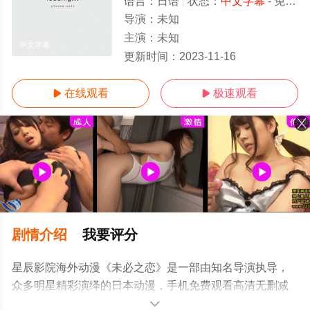
语言：
日语
状态：
中文字幕
- 免费在线观看
导演：
未知
主演：
未知
中文字幕
更新时间：
2023-11-16
在线观看
极速观看


剧情介绍
我要评分
星辰影院海外动漫《未必之恋》是一部由知名导演执导，
众多明星精彩演绎的日本动漫，手机免费观看高清无删减
完整版动漫全集就来星辰影视，更多相关信息可移步至豆
