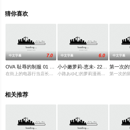
瓣动漫、电视猫或剧情网等平台了解。
猜你喜欢
7.0
6.0
中文字幕
中文字幕
中文字幕
OVA 耻辱的制服 01 明美与香纯 196glod0039
小小嫩萝莉-恵未- 22dcpi10844
第一次的留
在街上的电器行当店长的吉本健一，趁去修理家电时在别人家装
小路あゆむ的萝莉漫画H动画现在出
第一次的留
相关推荐