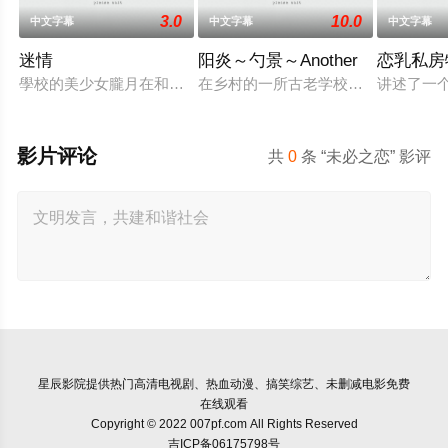
3.0
10.0
中文字幕
中文字幕
中文字幕
迷情
阳炎～勺景～Another
恋乳私房
學校的美少女朧月在和男朋友幽會時，被兩個流氓糾纏，男友星
在乡村的一所古老学校建筑中，雾岛枫
讲述了一个
影片评论
共
0
条 “未必之恋” 影评
星辰影院
提供热门高清电视剧、热血动漫、搞笑综艺、未删减电影免费
在线观看
Copyright © 2022 007pf.com All Rights Reserved
吉ICP备06175798号