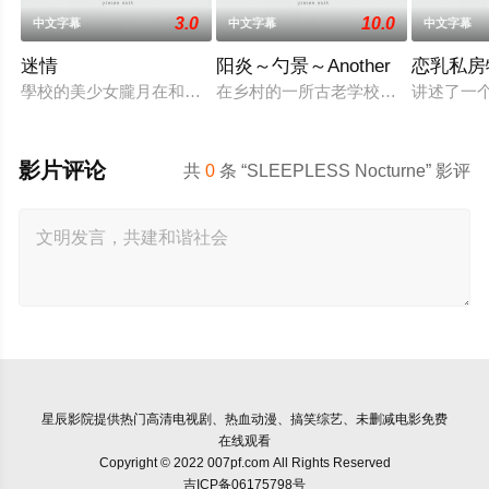
3.0
10.0
中文字幕
中文字幕
中文字幕
迷情
阳炎～勺景～Another
恋乳私房
學校的美少女朧月在和男朋友幽會時，被兩個流氓糾纏，男友星
在乡村的一所古老学校建筑中，雾岛枫
讲述了一个
影片评论
共
0
条 “SLEEPLESS Nocturne” 影评
星辰影院
提供热门高清电视剧、热血动漫、搞笑综艺、未删减电影免费
在线观看
Copyright © 2022 007pf.com All Rights Reserved
吉ICP备06175798号