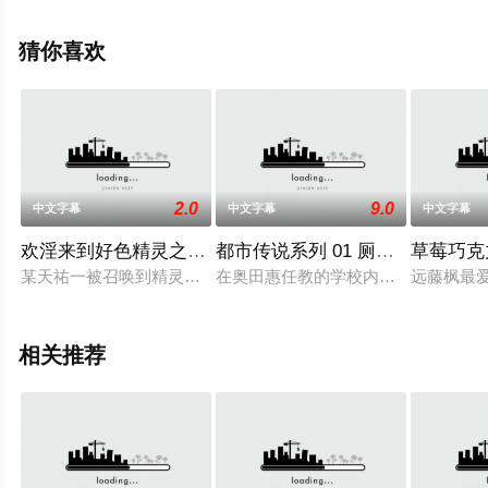
息可移步至豆瓣动漫、电视猫或剧情网等平台了解。
猜你喜欢
2.0
9.0
中文字幕
中文字幕
中文字幕
欢淫来到好色精灵之森！ 02 196glod0075
都市传说系列 01 厕所里的花子 h_40
草莓巧克力
某天祐一被召唤到精灵的世界阿尔芙赫留姆，要他拯救濒临灭绝的
在奥田惠任教的学校内、有个大家相
远藤枫最
相关推荐