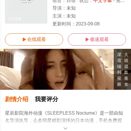
语言：
日语
状态：
中文字幕
- 免费在线观看
导演：
未知
主演：
未知
中文字幕
更新时间：
2023-09-08
在线观看
极速观看


剧情介绍
我要评分
星辰影院海外动漫《SLEEPLESS Nocturne》是一部由知
名导演执导，众多明星精彩演绎的日本动漫，手机免费观
看高清无删减完整版动漫全集就来星辰影视，更多相关信
