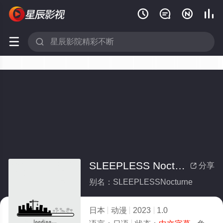






SLEEPLESS Nocturne
分享

别名：SLEEPLESSNocturne
日本
动漫
2023
1.0