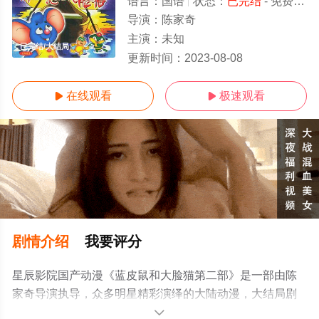
语言：
国语
状态：
已完结
- 免费在线观看
导演：
陈家奇
主演：
未知
已完结/大结局
更新时间：
2023-08-08
在线观看
极速观看


剧情介绍
我要评分
星辰影院国产动漫《蓝皮鼠和大脸猫第二部》是一部由陈
家奇导演执导，众多明星精彩演绎的大陆动漫，大结局剧
情已揭晓（已完结），手机免费观看高清无删减完整版动
