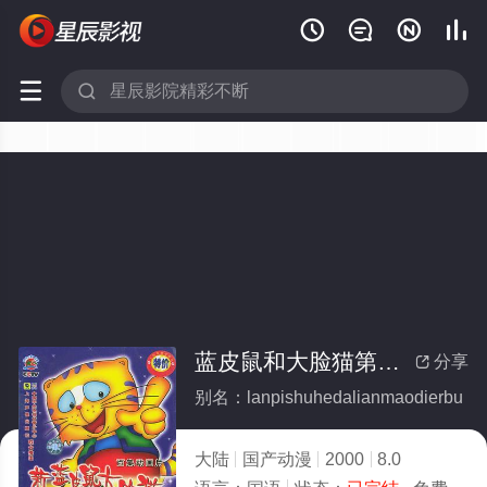






蓝皮鼠和大脸猫第二部(全集)
分享

别名：lanpishuhedalianmaodierbu
大陆
国产动漫
2000
8.0