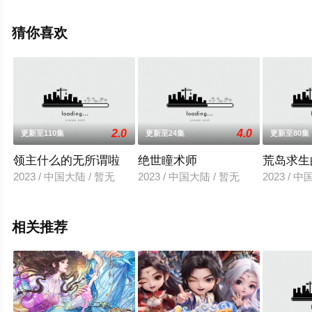
漫全集就来星辰影视，更多相关信息可移步至豆瓣动漫、
电视猫或剧情网等平台了解。
猜你喜欢
2.0
4.0
更新至110集
更新至24集
更新至80集
领主什么的无所谓啦
绝世瞳术师
荒岛求生
2023 / 中国大陆 / 暂无
2023 / 中国大陆 / 暂无
2023 / 
相关推荐