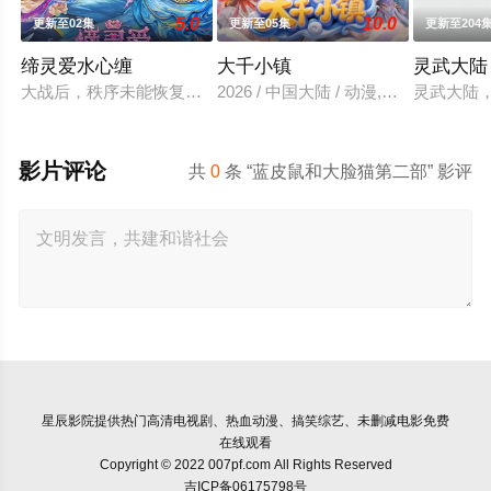
5.0
10.0
更新至02集
更新至05集
更新至204
缔灵爱水心缠
大千小镇
灵武大陆
大战后，秩序未能恢复，世界陷入混乱。混沌从深渊崛起，黑暗
2026 / 中国大陆 / 动漫,国产动漫
灵武大陆
影片评论
共
0
条 “蓝皮鼠和大脸猫第二部” 影评
星辰影院
提供热门高清电视剧、热血动漫、搞笑综艺、未删减电影免费
在线观看
Copyright © 2022 007pf.com All Rights Reserved
吉ICP备06175798号