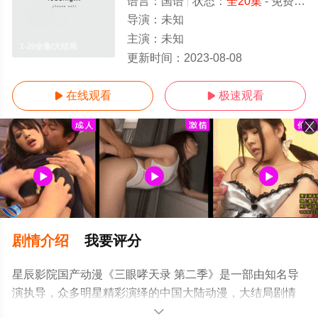
语言：
国语
状态：
全20集
- 免费在线观看
导演：
未知
主演：
未知
1-20全集/大结局
更新时间：
2023-08-08
在线观看
极速观看


剧情介绍
我要评分
星辰影院国产动漫《三眼哮天录 第二季》是一部由知名导
演执导，众多明星精彩演绎的中国大陆动漫，大结局剧情
已揭晓（1-20全集），手机免费观看高清无删减完整版动
