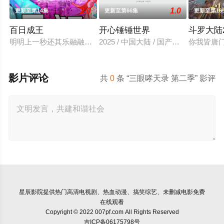
2.0
1.0
更新至第14集
更新至第66集
更新至第16
百日成王
开心锤锤世界
斗罗大陆
明明上一秒还其乐融融的餐厅，下一秒竟然血流成河……明明是爱
2025 / 中国大陆 / 国产动漫
你我皆唐
影片评论
共
0
条 “三眼哮天录 第二季” 影评
星辰影院
提供热门高清电视剧、热血动漫、搞笑综艺、未删减电影免费
在线观看
Copyright © 2022 007pf.com All Rights Reserved
吉ICP备06175798号