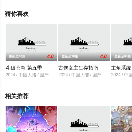
漫全集就来星辰影视，更多相关信息可移步至豆瓣动漫、
电视猫或剧情网等平台了解。
猜你喜欢
4.0
4.0
更新至48集
更新至30集
更新至60集
斗破苍穹 第五季
古偶女主生存指南
主角系统
2024 / 中国大陆 / 国产动漫
2024 / 中国大陆 / 国产动漫
2024 / 
相关推荐