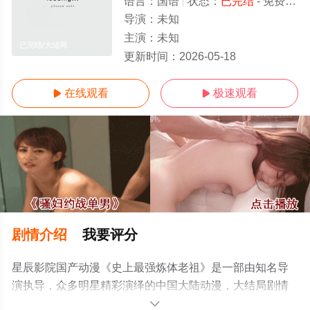
语言：
国语
状态：
已完结
- 免费在线观看
导演：
未知
主演：
未知
已完结/大结局
更新时间：
2026-05-18
在线观看
极速观看


剧情介绍
我要评分
星辰影院国产动漫《史上最强炼体老祖》是一部由知名导
演执导，众多明星精彩演绎的中国大陆动漫，大结局剧情
已揭晓（已完结），手机免费观看高清无删减完整版动漫
