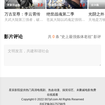
3.0
1.0
更新至08集
更新至13集
全34集
万古至尊：李云霄传
绝世战魂第二季
光阴之外
天武大陆第三强者，破军武帝古飞扬被世界规则所限，修为困在
苍岚大陆以武魂定强弱，秦家少主秦
天地是万
影片评论
共
0
条 “史上最强炼体老祖” 影评
星辰影院
提供热门高清电视剧、热血动漫、搞笑综艺、未删减电影免费
在线观看
Copyright © 2022 007pf.com All Rights Reserved
吉ICP备06175798号