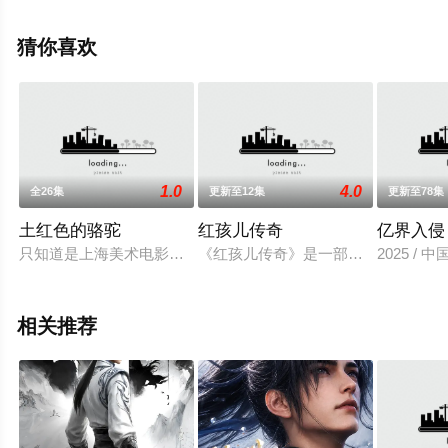
全集就来星辰影视，更多相关信息可移步至豆瓣动漫、电
视猫或剧情网等平台了解。
猜你喜欢
1.0
4.0
全26集
更新至12集
更新至78集
土红色的骆驼
红孩儿传奇
亿界入侵
只知道是上海美术电影制片厂于2002年制作的动画片，其余一
《红孩儿传奇》是一部热血类动画片，1
2025 / 
相关推荐