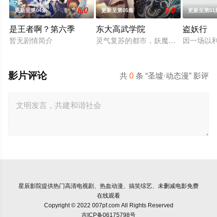
8.0
6.0
更新至第04集
更新至第05集
更新至第51
是王者啊？第六季
东大高武学院
盗妖行
暂无剧情简介
灵气复苏的都市，妖魔入侵威胁来袭
因一场以
影片评论
共
0
条 “圣墟·动态漫” 影评
星辰影院
提供热门高清电视剧、热血动漫、搞笑综艺、未删减电影免费
在线观看
Copyright © 2022 007pf.com All Rights Reserved
吉ICP备06175798号