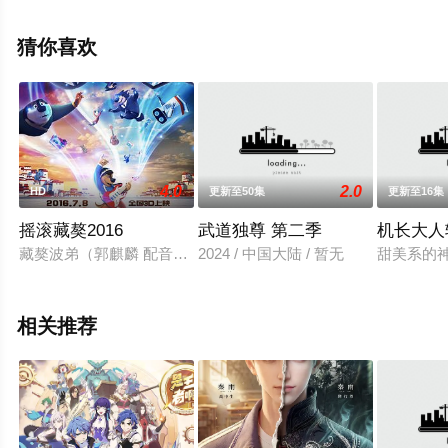
步至豆瓣动漫、电视猫或剧情网等平台了解。
猜你喜欢
4.0
2.0
HD
更新至50集
更新至16集
摇滚藏獒2016
武道独尊 第二季
机长大人
藏獒波弟（郭麒麟 配音）在山村长大，本该子承父业担当村庄卫
2024 / 中国大陆 / 暂无
甜美系的
相关推荐