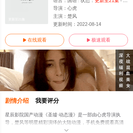
语言：
国语
状态：
更新至21集
- 免费在线观看
导演：
心虎
主演：
楚风
更新至21集
更新时间：
2022-08-14
在线观看
极速观看


剧情介绍
我要评分
星辰影院国产动漫《圣墟·动态漫》是一部由心虎导演执
导，楚风等明星精彩演绎的大陆动漫，手机免费观看高清
无删减完整版动漫全集就来星辰影视，更多相关信息可移
