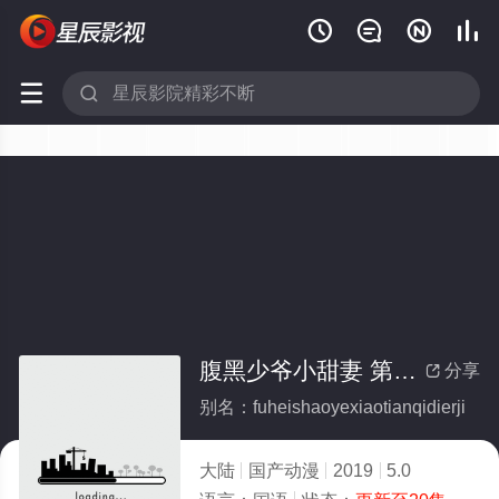






腹黑少爷小甜妻 第二季
分享

别名：fuheishaoyexiaotianqidierji
大陆
国产动漫
2019
5.0