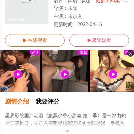
语言：
国语
状态：
更新至20集
- 免费在线观看
导演：
未知
主演：
未录入
更新至20集
更新时间：
2022-04-16
在线观看
极速观看


剧情介绍
我要评分
星辰影院国产动漫《腹黑少爷小甜妻 第二季》是一部由知
名导演执导，未录入等明星精彩演绎的大陆动漫，手机免
费观看高清无删减完整版动漫全集就来星辰影视，更多相
