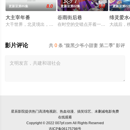
8.0
9.0
更新至第85集
更新至第02集
更新至第02
大主宰年番
谷雨街后巷
缔灵爱水
大千世界，北灵境出，踏灵路，伐罗天，剑斩诛邪永定乾坤，万道
在时空的交错点开着一间酒馆——谷雨
大战后，
影片评论
共
0
条 “腹黑少爷小甜妻 第二季” 影评
星辰影院
提供热门高清电视剧、热血动漫、搞笑综艺、未删减电影免费
在线观看
Copyright © 2022 007pf.com All Rights Reserved
吉ICP备06175798号