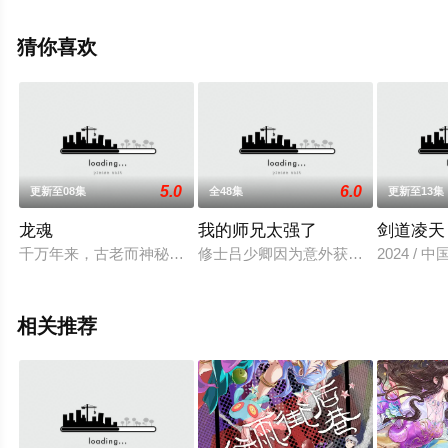
关信息可移步至豆瓣动漫、电视猫或剧情网等平台了解。
猜你喜欢
5.0
6.0
更新至08集
全48集
更新至13集
龙魂
我的师兄太强了
剑道凌天
千万年来，古老而神秘的龙族在中土大陆繁衍生息。然而，神界
修士吕少卿因为意外获得仙宝“春秋戒
2024 / 
相关推荐