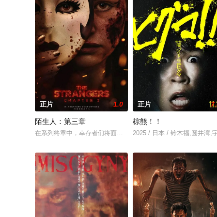
正片
1.0
正片
7
陌生人：第三章
棕熊！！
在系列终章中，幸存者们将面对蒙面陌生人的新威胁。随着秘密
2025 / 日本 / 铃木福,圆井湾