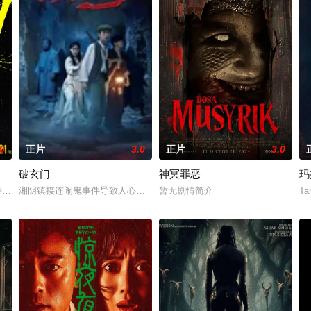
.0
正片
3.0
正片
3.0
破玄门
神冥罪恶
玛
浮出水面，现实与危险的界限逐渐模糊，他们的生存之战
,宇梶刚士
湘阴镇接连闹鬼事件导致人心惶惶，甚者纷纷逃离。高人宁萧前来救难，
暂无剧情简介
Ta