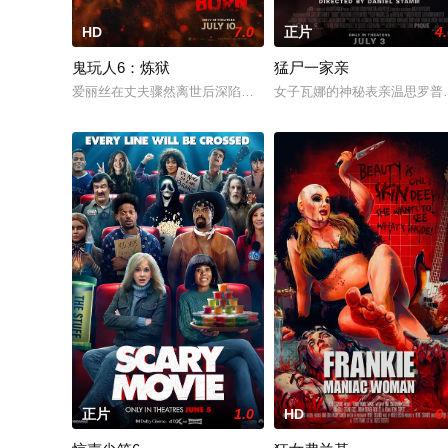
HD
7.0
正片
4
鬼玩人6：炼狱
猛尸一家亲
爱丽丝在丈夫骤然离世后深陷悲痛，受邀前往公婆的乡间庄园暂
女子瓦娜的神秘表亲温思罗普
正片
1.0
HD
6