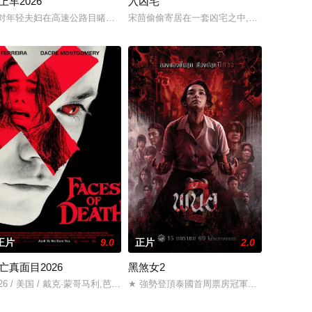
上车2026
入凶宅
最终走上疯狂
个超越现实的奇异维度。为了带回病人，
，按既定航线飞往西雅图。原本寻常的夜间跨城航班，在攀升至万米高空后接连
对年轻夫妇在高速公路目睹一宗惨烈车祸，离开事发现场后不久，他们开始发现
宋茴偷偷寄居在一套凶宅之中,因而遭遇了轮番
正片
9.0
正片
2.0
亡真面目2026
黑煞女2
人相遇，一边
翰斯顿 饰）长期暗恋童年好友Nikk
演，导演组合马特·贝蒂内利-奥尔平&泰勒·吉勒特回归。
026 / 美国 / 戴克·蒙哥马利,芭比·费雷拉
★ 強勢登頂泰國首周票房冠軍，終結【阿凡達