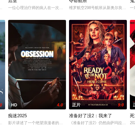
后室
夺命航班
鬼
。
骇人听闻的罪行。弗兰基是一位在音乐圈饱受身材羞辱和创伤折磨的女性，她
一位心理治疗师的病人在一次诡异的事故中“切入”（No-clip）到了一
维罗航空298号航班从新奥尔良起飞
一
.0
HD
4.0
正片
9.0
痴迷2025
准备好了没2：我来了
死
半夜三更出现的苏母竟然已去世多年，且从未举办过葬礼
有不可思议魅力的同事山口纱季盯上，开始了匹配应用程序。与各种各样的男
影片讲述了一个绝望浪漫者的愿望引发超自然诅咒的故事。Woe（迈克尔·约
《准备好了没2》仍然由萨玛拉·维文主
2