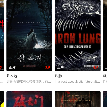
.0
正片
3.0
正片
4.0
杀木地
铁肺
幽
回来的，真的还是原本的她吗？ 那些看似“好转”
利店的深夜兼职生，像往常一样打卡上班，一切都看似平静。可直到有人说了一句
街景地图PD秀仁带领团队，前往传闻诡异的杀木池水库补拍路段画面—
In a post-apocalyptic future afterThe 
性