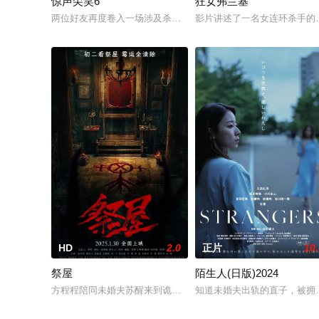
惊声尖笑6
狂女弗兰基
两位好友再度卷入一场涉及杀手、怪物和超自然生物的混乱事件
影片讲述了一名女连环杀手的
HD
2.0
正片
10
祭屋
陌生人(日版)2024
方程程陪同未婚夫苏醒来到诡异的老宅见未来公婆，却发现只在
知道未婚夫出轨的直子，被拥