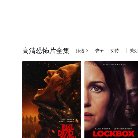
高清恐怖片全集
筛选
饺子
女特工
关
