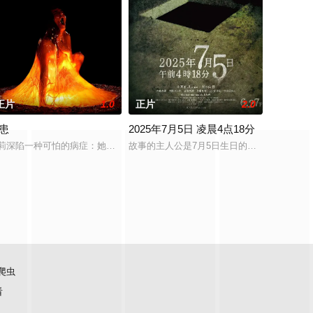
正片
1.0
正片
2.0
患
2025年7月5日 凌晨4点18分
姑子的绣花鞋半悬在迷雾里，红灯笼无声飘过
头诅咒，她带着一双儿女逃离家乡，以为噩梦就此终结。八年后，斯里接到母亲
莉深陷一种可怕的病症：她的记忆会周期性清零，连丈夫和女儿都无从辨认。
故事的主人公是7月5日生日的原遥。描绘了
爬虫
看