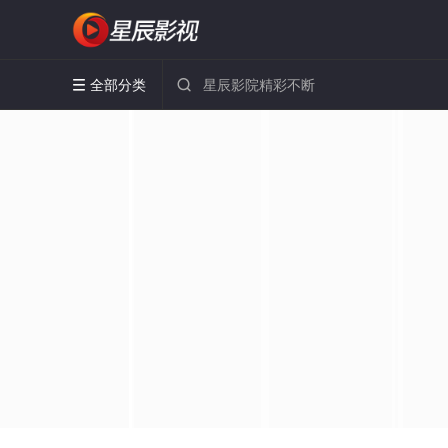
全部分类

