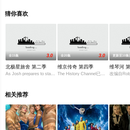
等明星精彩演绎的美国电视剧，大结局剧情已揭晓（已完
结），手机免费观看高清无删减完整版电视剧全集就来星
猜你喜欢
辰影视，更多相关信息可移步至豆瓣电视剧、电视猫或剧
情网等平台了解。
3.0
3.0
全15集
全20集
更新至10集
北极星旅舍 第二季
维京传奇 第四季
维琴河 
As Josh prepares to start a new reality show at the l
The History Channel已续订《维
改编自Roby
相关推荐