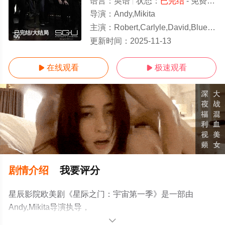
语言：
英语
状态：
已完结
- 免费在线观看
导演：
Andy,Mikita
主演：
Robert,Carlyle,David,Blue,Justin,Louis,Jamil,Walker,Smith,Brian,J.,S
已完结/大结局
更新时间：
2025-11-13
在线观看
极速观看


剧情介绍
我要评分
星辰影院欧美剧《星际之门：宇宙第一季》是一部由
Andy,Mikita导演执导，
Robert,Carlyle,David,Blue,Justin,Louis,Jamil,Walker,Smith,Br
