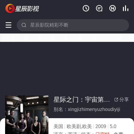






星际之门：宇宙第一季(全集)
分享

别名：xingjizhimenyuzhoudiyiji
美国
欧美剧,欧美
2009
5.0