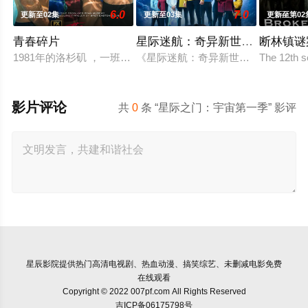
6.0
7.0
更新至02集
更新至03集
更新至第02
青春碎片
星际迷航：奇异新世界第四季
断林镇谜
1981年的洛杉矶 ，一班精英名校的高中生原本过住灿烂生活，
《星际迷航：奇异新世界》已续订第
The 12th s
影片评论
共
0
条 “星际之门：宇宙第一季” 影评
星辰影院
提供热门高清电视剧、热血动漫、搞笑综艺、未删减电影免费
在线观看
Copyright © 2022 007pf.com All Rights Reserved
吉ICP备06175798号