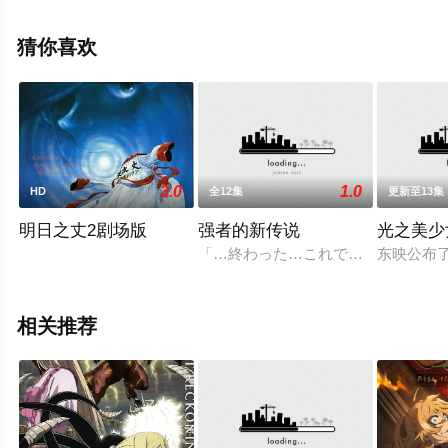
就来星辰影视，更多相关信息可移步至豆瓣动漫、电视猫
或剧情网等平台了解。
猜你喜欢
3.0
1.0
HD
全12集
更新至13集
明日之丈2剧场版
强者的新传说
光之美少
「…終わった…これでやっと…やっ
东映公布了#
相关推荐