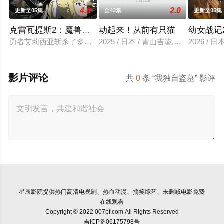
4.0
2.0
更新至05集
全43集
更新至05集
克雷瓦提斯2：魔兽之王与虚伪的勇者传承
动起来！从前有只猫
幼女战记
勇者艾莉西亚斩杀了多雷尔将军，海登与博雷托两国的战争就此落
2025 / 日本 / 青山吉能,下野纮,植
2026 / 日
影片评论
共
0
条 “我独自盗墓” 影评
星辰影院
提供热门高清电视剧、热血动漫、搞笑综艺、未删减电影免费
在线观看
Copyright © 2022 007pf.com All Rights Reserved
吉ICP备06175798号