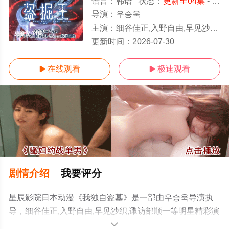
语言：
韩语
状态：
更新至04集
- 免费在线观看
导演：
우승욱
主演：
细谷佳正,入野自由,早见沙织,诹访部顺一
更新至04集
更新时间：
2026-07-30
在线观看
极速观看


剧情介绍
我要评分
星辰影院日本动漫《我独自盗墓》是一部由우승욱导演执
导，细谷佳正,入野自由,早见沙织,诹访部顺一等明星精彩演
绎的韩国动漫，手机免费观看高清无删减完整版动漫全集
