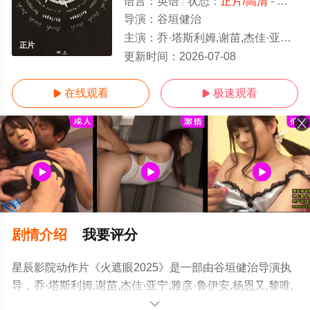
语言：
英语
状态：
正片/高清
- 免费在线观看
导演：
谷垣健治
主演：
乔·塔斯利姆,谢苗,杰佳·亚宁,雅彦·鲁伊安,杨恩又,黎唯,岩永丞威
正片
更新时间：
2026-07-08
在线观看
极速观看


剧情介绍
我要评分
星辰影院动作片《火遮眼2025》是一部由谷垣健治导演执
导，乔·塔斯利姆,谢苗,杰佳·亚宁,雅彦·鲁伊安,杨恩又,黎唯,
岩永丞威等明星精彩演绎的中国香港电影，手机免费观看
