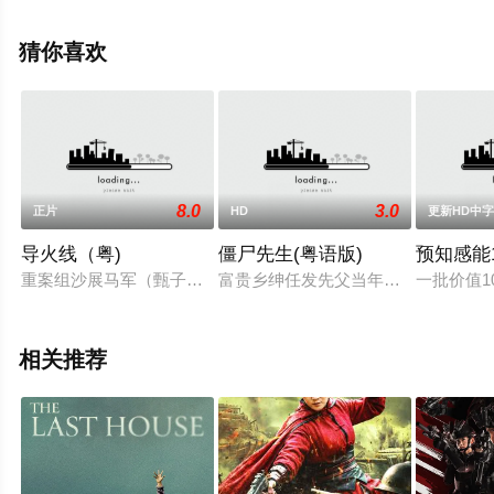
高清无删减完整版电影大全就来星辰影视，更多相关信息
可移步至豆瓣电影、电视猫或剧情网等平台了解。
猜你喜欢
8.0
3.0
正片
HD
更新HD中
导火线（粤)
僵尸先生(粤语版)
预知感能
重案组沙展马军（甄子丹 饰）致力抓拿犯罪分子，身手不凡的他
富贵乡绅任发先父当年威逼利诱求得
一批价值
相关推荐