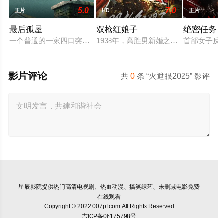
5.0
7.0
正片
HD
正片
最后孤屋
双枪红娘子
绝密任务
一个普通的一家四口突遭诡异变故，被困在自家房屋中超过 100
1938年，高胜男新婚之日，丈夫被
首部女子
影片评论
共
0
条 “火遮眼2025” 影评
星辰影院
提供热门高清电视剧、热血动漫、搞笑综艺、未删减电影免费
在线观看
Copyright © 2022 007pf.com All Rights Reserved
吉ICP备06175798号