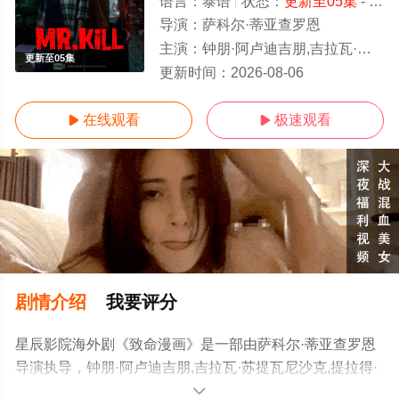
语言：
泰语
状态：
更新至05集
- 免费在线观看
导演：
萨科尔·蒂亚查罗恩
主演：
钟朋·阿卢迪吉朋,吉拉瓦·苏提瓦尼沙克,提拉得·威提帕尼
更新至05集
更新时间：
2026-08-06
在线观看
极速观看


剧情介绍
我要评分
星辰影院海外剧《致命漫画》是一部由萨科尔·蒂亚查罗恩
导演执导，钟朋·阿卢迪吉朋,吉拉瓦·苏提瓦尼沙克,提拉得·
威提帕尼等明星精彩演绎的泰国电视剧，手机免费观看高
