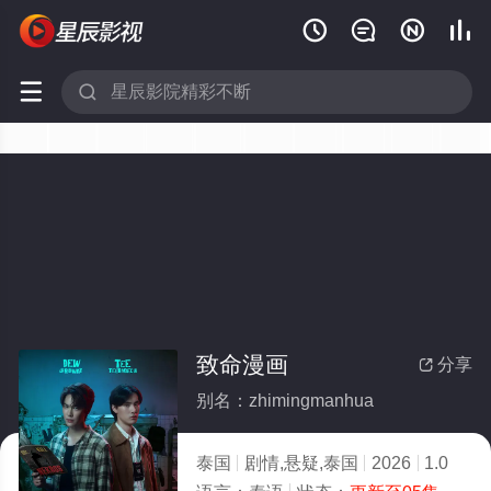






致命漫画
分享

别名：zhimingmanhua
泰国
剧情,悬疑,泰国
2026
1.0