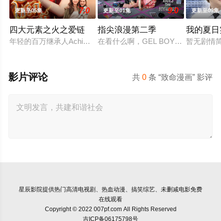
7.0
9.0
更新至05集
更新至01集
更新至09集
四大元素之火之爱链
指尖浪漫第二季
我的夏日
年轻的百万继承人Achima再次与童年时期的死敌Kaprao相
在看什么啊，GEL BOY，是在想念彼此吗？
暂无剧情
影片评论
共
0
条 “致命漫画” 影评
星辰影院
提供热门高清电视剧、热血动漫、搞笑综艺、未删减电影免费
在线观看
Copyright © 2022 007pf.com All Rights Reserved
吉ICP备06175798号