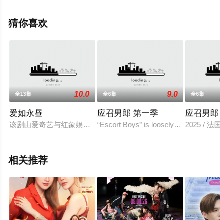
清无删减完整版电视剧全集就来星辰影视，更多相关信息
可移步至豆瓣电视剧、电视猫或剧情网等平台了解。
猜你喜欢
10.0
9.0
全13集
全6集
全6集
爱如永昼
应召男郎 第一季
应召男郎
该剧由爱奇艺与红象娱乐Dee Hup House 联合出品，改编
“Escort Boys” is loosely based on the I
2025 /
相关推荐