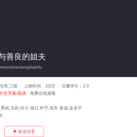
与善良的姐夫
iyushanliangdejiefu
伦理,三级
上映时间：
2025
豆瓣评分：
2.0
中文字幕/高清
- 免费在线观看
,秀斌,尤莉,尚斗,海日,时宇,风车,泰成,金东宇
06
极速观看
