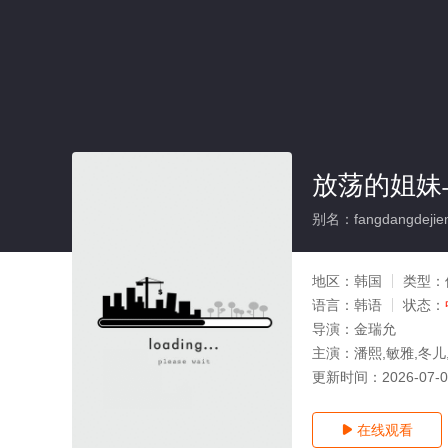
放荡的姐妹
别名：fangdangdejieme
地区：
韩国
类型：
语言：
韩语
状态：
导演：
金瑞允
主演：
潘熙,敏雅,冬儿
更新时间：
2026-07-
在线观看
