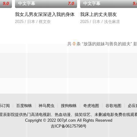
9.0
中文字幕
7.0
中文字幕
9.
我女儿男友深深进入我的身体
我床上的丈夫朋友
无恢复可能的四肢——的治疗方法，而一步步踏入在追
2025 / 日本 / 梶文奈
2025 / 日本 / 浅仓麻凛
共
0
条 “放荡的姐妹与善良的姐夫” 
S订阅
百度蜘蛛
神马爬虫
搜狗蜘蛛
奇虎地图
谷歌地图
必应
星辰影院
提供热门高清电视剧、热血动漫、搞笑综艺、未删减电影免费在线观
Copyright © 2022 007pf.com All Rights Reserved
吉ICP备06175798号