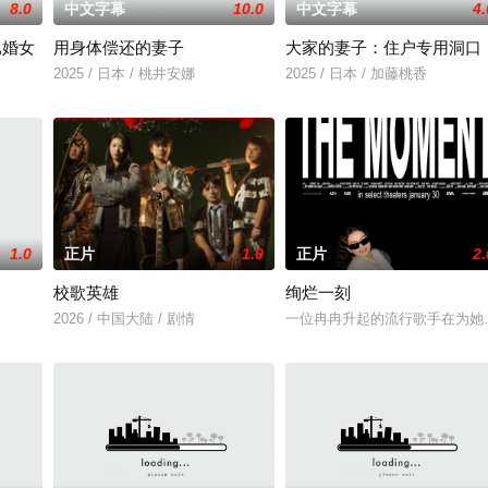
8.0
中文字幕
10.0
中文字幕
4.
已婚女
用身体偿还的妻子
大家的妻子：住户专用洞口
2025 / 日本 / 桃井安娜
2025 / 日本 / 加藤桃香
1.0
正片
1.0
正片
2.
校歌英雄
绚烂一刻
2026 / 中国大陆 / 剧情
一位冉冉升起的流行歌手在为她