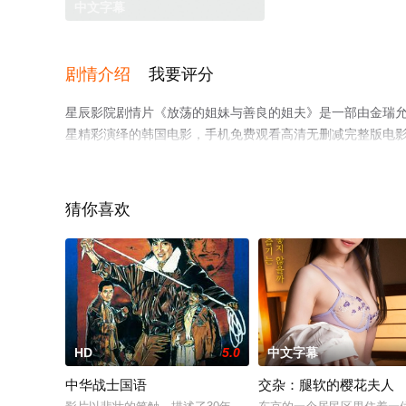
中文字幕
剧情介绍
我要评分
星辰影院剧情片《放荡的姐妹与善良的姐夫》是一部由金瑞允导演执
星精彩演绎的韩国电影，手机免费观看高清无删减完整版电
台了解。
猜你喜欢
HD
5.0
中文字幕
中华战士国语
交杂：腿软的樱花夫人