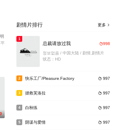
剧情片排行
更多

等明
1
等平
总裁请放过我
998

정보없음 / 中国大陆 / 剧情,剧情片
状态：HD
快乐工厂/Pleasure.Factory
997
2

拯救芙洛拉
997
3

白秋练
997
4

0
阴谋与爱情
997
5
