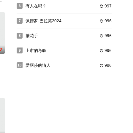
女朋友，五个
人背井离乡，来到杭州府开了一间烧饼铺。一次，叶
chell 饰）和皮特（John Dore 饰）结婚多年，两人之间的
有人在吗？
997
6

佩德罗·巴拉莫2024
996
7

摧花手
996
8

0
上市的考验
996
9

爱丽莎的情人
996
10

寄养，兄弟间
学历史系的高材生，如今却成为了一
hnHawkes饰）曾在幼年时期患上过小儿麻痹症。疾病的后遗症不仅让他再也