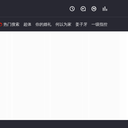




热门搜索
超体
你的婚礼
何以为家
姜子牙
一级指控
