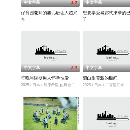
中文字幕
1.0
中文字幕
保育园老师的婴儿语让人超兴
想要享受暴露式按摩的
奋
子
2025 / 日本 / 白木由子
2025 / 日本 / 竹内夏希
中文字幕
2.0
中文字幕
每晚与隔壁男人怀孕性爱
翻白眼喷溅的股间
2025 / 日本 / 舞原希里,佐川金二
2025 / 日本 / 二宫里江奈