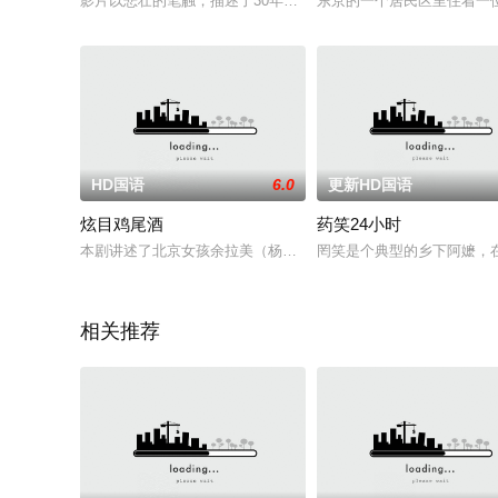
影片以悲壮的笔触，描述了30年代时期，不丹国卡尔城金将军与
东京的一个居民区里住着一
HD国语
6.0
更新HD国语
炫目鸡尾酒
药笑24小时
本剧讲述了北京女孩余拉美（杨梓墨饰）年仅18岁便从专业体操
罔笑是个典型的乡下阿嬷，
相关推荐