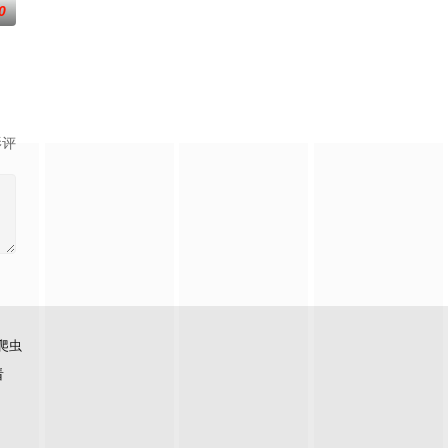
0
影评
爬虫
看