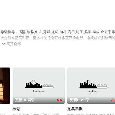
导，潘熙,敏雅,冬儿,秀斌,尤莉,尚斗,海日,时宇,风车,泰成,金东宇
影大全就来星辰影视，更多相关信息可移步至豆瓣电影、电视猫或剧情网
展开全部

5.0
更新HD国语
6.0
更新HD中字
8.
刺妃
完美孕期