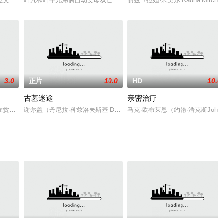
日军勾结，在城里生产毒气，中国派遣特务“天字第一
位父亲和他的两个儿子。有一天，父亲催促儿子们结婚。儿子们各自带着自己的
叶凡和叶平兄弟俩自幼父母双亡，二人相依为命。为了生计，兄弟二
丽兹（拉妲·米契尔 Radha Mit
3.0
正片
10.0
HD
10.
古墓迷途
亲密治疗
队退役，在选择职业时，她出人意料的放弃了教练职务
在贫苦的环境扶养四个小孩长大，但各自成家的小孩却不孝顺，将她每个月轮流
谢尔盖（丹尼拉·科兹洛夫斯基 Danil Kozlovsky 饰）曾经是大
马克·欧布莱恩（约翰·浩克斯Jo