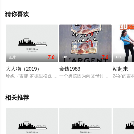
费观看高清无删减完整版电影大全就来星辰影视，更多相
关信息可移步至豆瓣电影、电视猫或剧情网等平台了解。
猜你喜欢
7.0
7.0
正片
HD
HD
大人物（2019）
金钱1983
站起来
珍妮（吉娜·罗德里格兹 Gina Rodriguez 饰）是一名记者
一个男孩因为向父母讨要零花钱失败，
24岁的
相关推荐