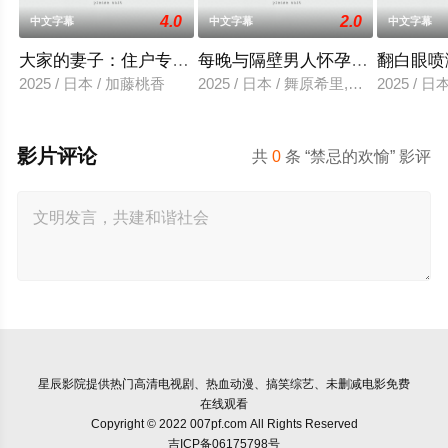
4.0
2.0
中文字幕
中文字幕
中文字幕
大家的妻子：住户专用洞口
每晚与隔壁男人怀孕性爱
翻白眼喷
2025 / 日本 / 加藤桃香
2025 / 日本 / 舞原希里,佐川金二
2025 / 
影片评论
共
0
条 “禁忌的欢愉” 影评
星辰影院
提供热门高清电视剧、热血动漫、搞笑综艺、未删减电影免费
在线观看
Copyright © 2022 007pf.com All Rights Reserved
吉ICP备06175798号