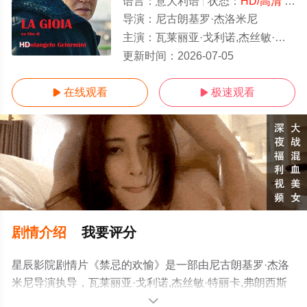
语言：
意大利语
状态：
HD/高清
- 免费在线观看
导演：
尼古朗基罗·杰洛米尼
主演：
瓦莱丽亚·戈利诺,杰丝敏·特丽卡,弗朗西斯科·科勒拉,萨尔·南尼
HD
更新时间：
2026-07-05
在线观看
极速观看


剧情介绍
我要评分
星辰影院剧情片《禁忌的欢愉》是一部由尼古朗基罗·杰洛
米尼导演执导，瓦莱丽亚·戈利诺,杰丝敏·特丽卡,弗朗西斯
科·科勒拉,萨尔·南尼等明星精彩演绎的意大利电影，手机免
