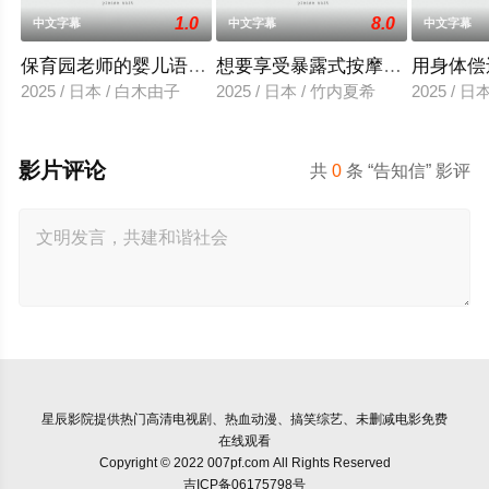
1.0
8.0
中文字幕
中文字幕
中文字幕
保育园老师的婴儿语让人超兴奋
想要享受暴露式按摩的已婚女子
用身体偿
2025 / 日本 / 白木由子
2025 / 日本 / 竹内夏希
2025 / 
影片评论
共
0
条 “告知信” 影评
星辰影院
提供热门高清电视剧、热血动漫、搞笑综艺、未删减电影免费
在线观看
Copyright © 2022 007pf.com All Rights Reserved
吉ICP备06175798号