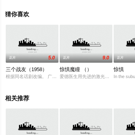
特,Ömer·Filikci,Ipek·Seyalioglu,Yusuf·Özhan·Tali,Sultan·Ulu
等明星精彩演绎的德国,法国,土耳其电影，手机免费观看高
猜你喜欢
清无删减完整版电影大全就来星辰影视，更多相关信息可
移步至豆瓣电影、电视猫或剧情网等平台了解。
5.0
9.0
正片
正片
正片
三个战友（1958）
惊惧魔瞳 （）
惊惧
根据同名话剧改编。 广东省潮安县东桥乡支部书记、信用合作社
爱德医生用先进的激光纳米技术为弟
In the sub
相关推荐