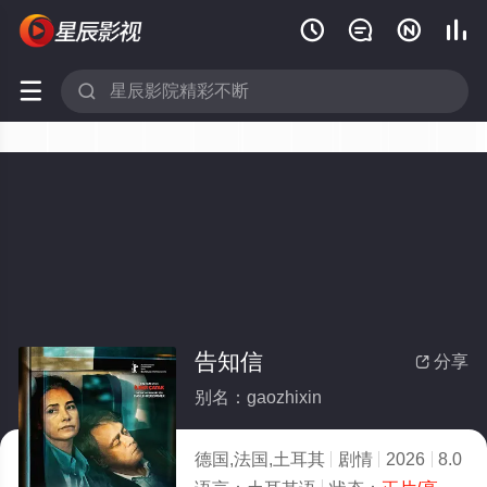






告知信
分享

别名：gaozhixin
德国,法国,土耳其
剧情
2026
8.0