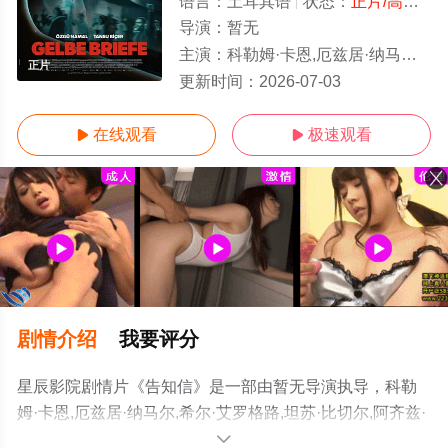
语言：
土耳其语
状态：
正片/高清
- 
导演：
暂无
主演：
科勒姆·卡恩,厄兹居·纳马尔,希尔·艾罗格路,坦苏·比切尔,阿齐兹·扎普库尔特,Ömer·Filikci,Ipek·Seyalioglu
正片
更新时间：
2026-07-03
在线观看
极速观看


剧情介绍
我要评分
星辰影院剧情片《告知信》是一部由暂无导演执导，科勒
姆·卡恩,厄兹居·纳马尔,希尔·艾罗格路,坦苏·比切尔,阿齐兹·
扎普库尔
