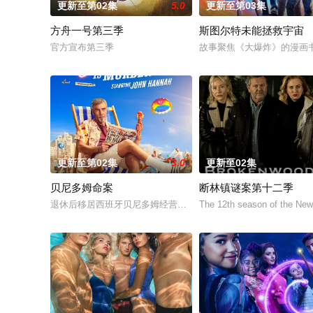
更新至第02集
5.0
更新至第03集
方舟一号第三季
斯图尔特未能拯救宇宙
官方宣布第三季
故事聚焦《大爆炸》的漫画
更新至第02集
3.0
更新至02集
贝尼多姆命案
断林镇谜案第十二季
退休后移居西班牙贝尼多姆经营酒吧的英国前刑警，原以为能过
The 12th season of the New