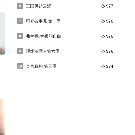
台制作的一部长青推理电影集，取材于英国当代推理小说家Caroline Gr
王国风起云涌
977
6

职介破事儿 第一季
976
7

弗兰妮·兰顿的自白
976
8

0
现场清理人第六季
976
9

直言真相 第三季
974
10

这一切变成了
rty-third season, du