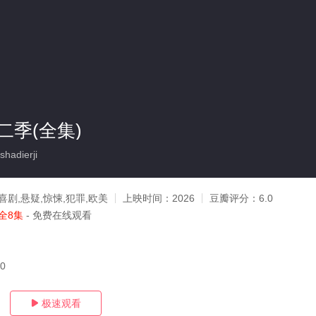
二季(全集)
adierji
喜剧,悬疑,惊悚,犯罪,欧美
上映时间：
2026
豆瓣评分：
6.0
全8集
- 免费在线观看
30
极速观看
