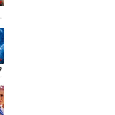
0
了多元宇宙的
已丧失，而地堡正从叛乱中恢复，
绎了文学、电影和电视史上最受欢迎且意义重大的题材之一——私家侦探故事。
0
季
订第四季。