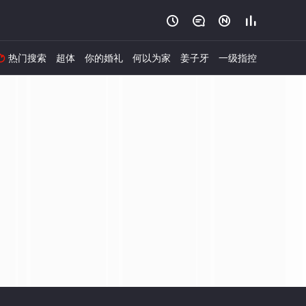




热门搜索
超体
你的婚礼
何以为家
姜子牙
一级指控
