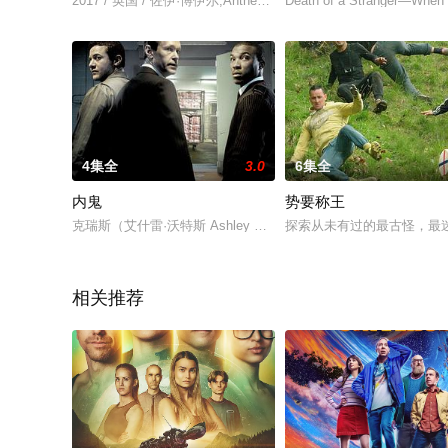
2017 / 英国 / 佐伊·博伊尔,Anthea,Carpenter-Procter,安娜·克里里,
Death of a Stranger—When a
4集全
3.0
6集全
内鬼
势要称王
克瑞斯（艾什雷·沃特斯 Ashley Walters 饰）是一名保安，某日
探索从未有过的最古怪，最
相关推荐