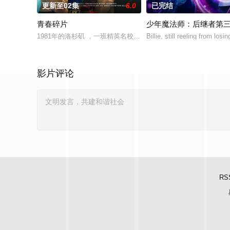
更新至02集
6.0
已完结
青春碎片
少年魔法师：后继者第
1981年的洛杉矶 ，一班精英名校的高中生原本过住灿烂生活，
Billie, still reeling from losi
影片评论
RS