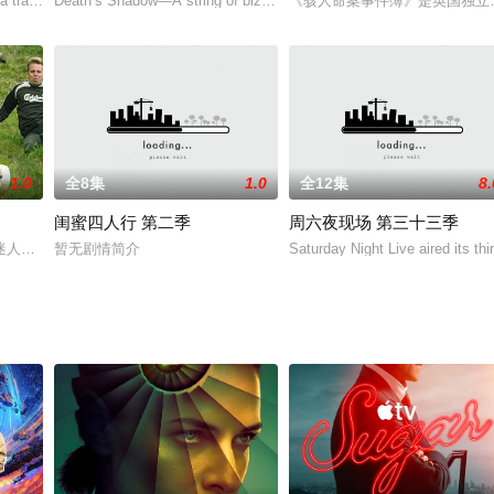
 tramp dies fleeing from fo
Death’s Shadow—A string of bizarre murders leads to t
《骇人命案事件簿》是英国独立电视
1.0
全8集
1.0
全12集
8.
闺蜜四人行 第二季
周六夜现场 第三十三季
，他同一位名叫蒂塔（Leila
迷人，最奇特的鼓舞人心的竞赛，以及坚定，热情和无比熟练的竞争者，他们将
暂无剧情简介
Saturday Night Live aired its thi