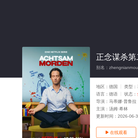
正念谋杀第
别名：zhengnianmoush
地区：
德国
类型：
语言：
德语
状态：
导演：
马蒂娜·普鲁拉
主演：
汤姆·希林
更新时间：
2026-06-
在线观看
