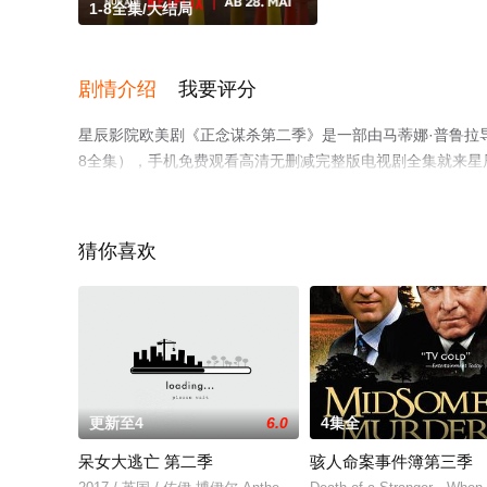
1-8全集/大结局
剧情介绍
我要评分
星辰影院欧美剧《正念谋杀第二季》是一部由马蒂娜·普鲁拉
8全集），手机免费观看高清无删减完整版电视剧全集就来星
猜你喜欢
更新至4
6.0
4集全
呆女大逃亡 第二季
骇人命案事件簿第三季