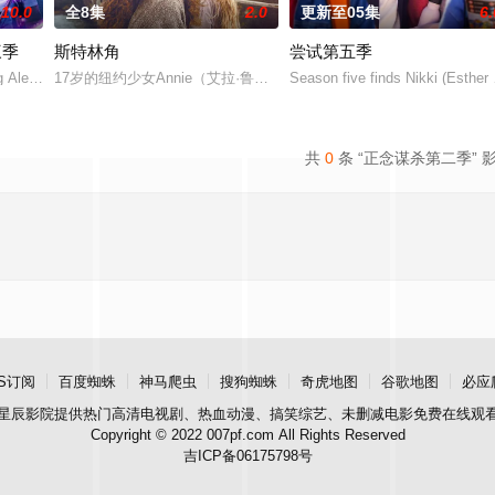
10.0
全8集
2.0
更新至05集
6.
三季
斯特林角
尝试第五季
直至一位神秘转校生出现。与此同时，专门猎杀青少
ng Alex at the end of
17岁的纽约少女Annie（艾拉·鲁宾 饰）和双胞胎哥哥由养父抚养
Season five finds Nikki (Esther
共
0
条 “正念谋杀第二季” 
S订阅
百度蜘蛛
神马爬虫
搜狗蜘蛛
奇虎地图
谷歌地图
必应
星辰影院
提供热门高清电视剧、热血动漫、搞笑综艺、未删减电影免费在线观
Copyright © 2022 007pf.com All Rights Reserved
吉ICP备06175798号