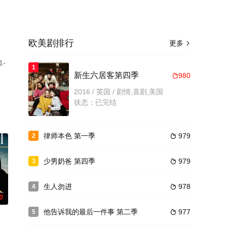
欧美剧排行
更多

-
1
。
新生六居客第四季
980

2016 / 英国 / 剧情,喜剧,美国
状态：已完结
律师本色 第一季
979
2

少男奶爸 第四季
979
3

生人勿进
978
4

0
他告诉我的最后一件事 第二季
977
5
