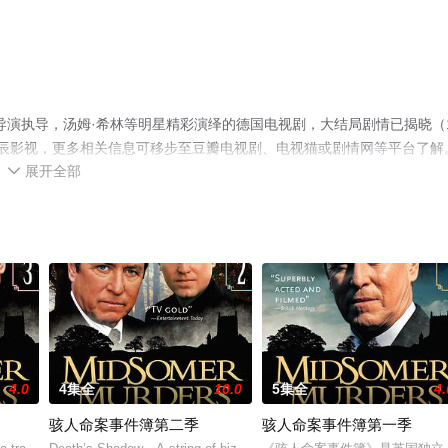
导演执导，汤姆·希林等明星精彩演绎的德国电视剧，大结局剧情已揭晓（1
辰影视，更多相关信息可移步至豆瓣电视剧、电视猫或剧情网等平台了解
展开全部

4.0
4集全
10.0
5集全
4.
骇人命案事件簿第二季
骇人命案事件簿第一季