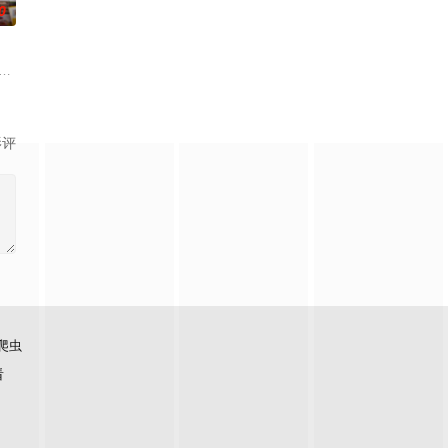
0
长大。她无意中继承了神秘外祖父在加拿大的
 Smith) and Jason (Raf
影评
爬虫
看