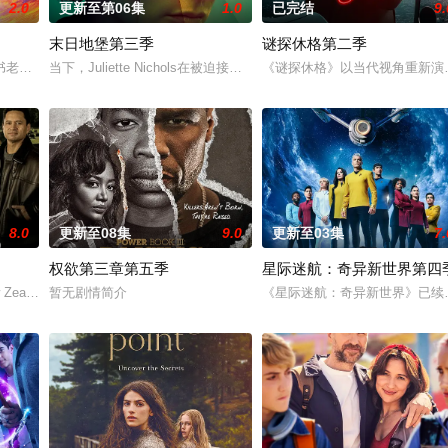
2.0
更新至第06集
1.0
已完结
9.
末日地堡第三季
谜探休格第二季
书老板斯图尔特·布鲁姆，他弄坏了一个谢尔顿和莱纳德制造的设备，意外导致
当下，Juliette Nichols在被迫接受“净化”后幸存下来，但记忆却
《谜探休格》以当代视角重新演
8.0
更新至08集
9.0
更新至03集
7.
权欲第三章第五季
星际迷航：奇异新世界第四
上平静生活。然而，当地接连发生游客离奇死亡事件，他
 Zealand drama series “The
暂无剧情简介
《星际迷航：奇异新世界》已续