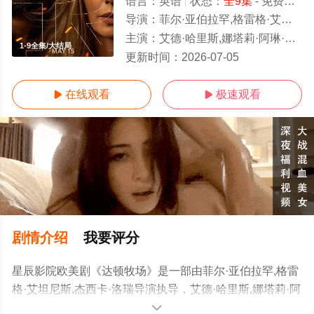
语言：
英语
状态：
全9集
- 免费在线观看
导演：
菲尔·亚伯拉罕,格雷格·艾坦尼斯,杰西卡·洛瑞
主演：
艾德·哈里斯,娜塔莉·阿琳·林德,芬恩·利特,凯利·蕾莉,胡安·巴勃罗·拉瓦,伊曼·克罗松,安妮特·贝宁,马克·门查卡,科尔·豪瑟,J.
1-9全集/大结局
更新时间：
2026-07-05
在线观看
极速观看


剧情介绍
我要评分
星辰影院欧美剧《达顿牧场》是一部由菲尔·亚伯拉罕,格雷
格·艾坦尼斯,杰西卡·洛瑞导演执导，艾德·哈里斯,娜塔莉·阿
琳·林德,芬恩·利特,凯利·蕾莉,胡安·巴勃罗·拉瓦,伊曼·克罗
