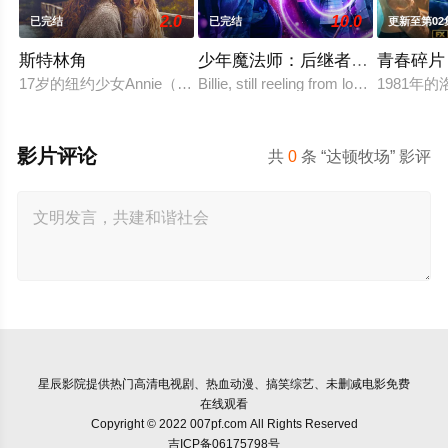
2.0
10.0
已完结
已完结
更新至第02
斯特林角
少年魔法师：后继者第三季
青春碎片
17岁的纽约少女Annie（艾拉·鲁宾 饰）和双胞胎哥哥由养父
Billie, still reeling from losing Alex at t
1981
影片评论
共
0
条 “达顿牧场” 影评
星辰影院
提供热门高清电视剧、热血动漫、搞笑综艺、未删减电影免费
在线观看
Copyright © 2022 007pf.com All Rights Reserved
吉ICP备06175798号