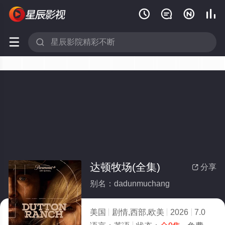






达顿牧场(全集)
分享

别名：dadunmuchang
美国
剧情,西部,欧美
2026
7.0