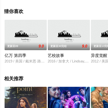
松,安妮特·贝宁,马克·门查卡,科尔·豪瑟,J.R.维拉利尔,杰·科
特尼,凯·卡斯特,约翰·W·希思等明星精彩演绎的美国电视
猜你喜欢
剧，大结局剧情已揭晓（1-9全集），手机免费观看高清无
删减完整版电视剧全集就来星辰影视，更多相关信息可移
步至豆瓣电视剧、电视猫或剧情网等平台了解。
9.0
9.0
更新至09
更新至30完结
更新至13完
亿万 第四季
艺校故事
异度觉醒
2019 / 美国 / 戴米恩·路易斯,大卫·科斯塔贝尔,玛姬·丝弗,托比·莱
2016 / 加拿大 / Lindsay,Christopher,Chr
2012 /
相关推荐