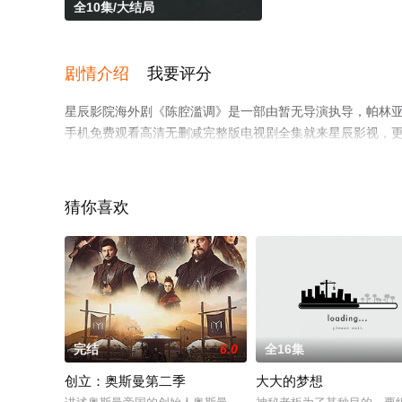
全10集/大结局
剧情介绍
我要评分
星辰影院海外剧《陈腔滥调》是一部由暂无导演执导，帕林亚
手机免费观看高清无删减完整版电视剧全集就来星辰影视，
猜你喜欢
完结
6.0
全16集
创立：奥斯曼第二季
大大的梦想