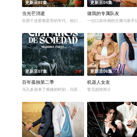
更新至07集
4.0
更新至04集
当光芒消逝
做我的专属队友
在那个连爱都是罪的年代，他们选择了彼此。 1976年10月6日清
一位口齿伶俐的主播与新手玩
更新至07集
3.0
更新至06集
百年孤独第二季
机器人女友
马孔多迎来了艰难的时刻，乌苏拉·伊瓜兰的诅咒成真，和平越来越
暂无剧情简介