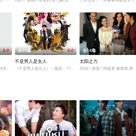
个女团“Dada Dream”，将任务交给助理朱芷欣（沈琳宸饰），而指定合作
2023 / 泰国 / 塔克利·达万鹏,杰奎琳·沐恩奇,帕泽功·布莎娜瓦迪,卡杰布泓迪
三年过去了，许多事情都发生了
6.0
全24集
6.0
全14集
4.
不是男人是女人
太阳之力
，一个年轻的建筑工作者，一个温柔热情的
，他转学到圣劳伦斯，一所全男生天主教学校。他的父亲因晚期脑癌正在附近的医
《不是男人是女人》（泰語：?????????? ???????），別名《
2016 / 泰国 / 阿提查·春那侬,