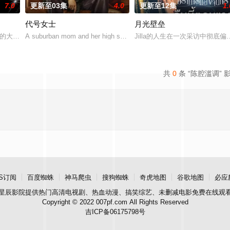
7.0
更新至03集
4.0
更新至12集
1.
代号女士
月光壁垒
nt出品的大型剧集《KNOT The Series》承诺将带来无比精彩
A suburban mom and her high school friend plot to fri
Jilla的人生在一次采访中彻底
共
0
条 “陈腔滥调” 
S订阅
百度蜘蛛
神马爬虫
搜狗蜘蛛
奇虎地图
谷歌地图
必应
星辰影院
提供热门高清电视剧、热血动漫、搞笑综艺、未删减电影免费在线观
Copyright © 2022 007pf.com All Rights Reserved
吉ICP备06175798号