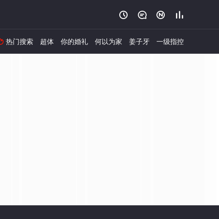




热门搜索
超体
你的婚礼
何以为家
姜子牙
一级指控
