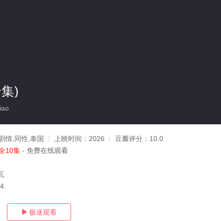
集)
iao
剧情,同性,泰国
上映时间：
2026
豆瓣评分：
10.0
全10集
- 免费在线观看
瓦
14
极速观看
