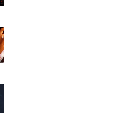
0
手的追逐
真相，冲破新闻的步步紧逼。
0