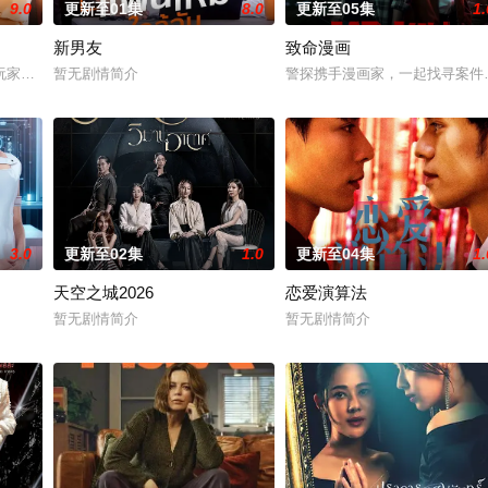
9.0
更新至01集
8.0
更新至05集
1.
新男友
致命漫画
晨，泰国爆发血腥镇压，大学生Ravin被迫
家！顶级主播Thi追捕神秘玩家Zo，后者竟屡次击败他。一场原本只为猎杀对
暂无剧情简介
警探携手漫画家，一起找寻案件
3.0
更新至02集
1.0
更新至04集
1.
天空之城2026
恋爱演算法
难维持…… 该剧改编自诺贝尔文学奖得主加西亚·
暂无剧情简介
暂无剧情简介