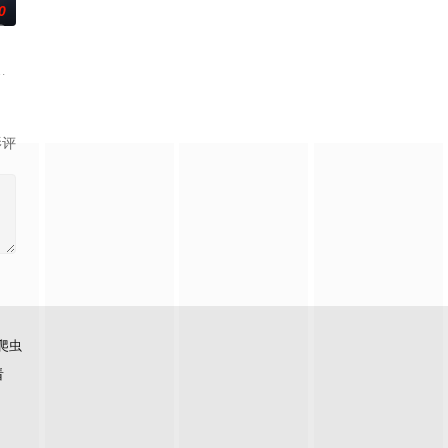
0
偏离了轨道，她采访的对象是泰国著名房地产集团继承人Khae-arun。表面
影评
爬虫
看