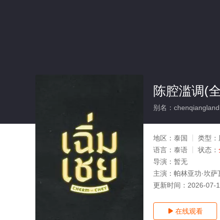
陈腔滥调(全
别名：chenqiangland
地区：
泰国
类型：
语言：
泰语
状态：
导演：
暂无
主演：
帕林亚功·坎萨
更新时间：
2026-07-
在线观看
