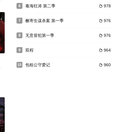
的
缇特·珈迪,Kootee,Aramboy,N
变化。尽管安娜和丹尼尔努力想要放下过去，但他们终究还是会再次卷入毒品
毒海狂涛 第二季
978
6

槲寄生谋杀案 第一季
976
7

无意冒犯第一季
976
8

0
双程
964
9

包租公守爱记
960
10

院接受治
男假女真》，兩度改編為泰國電視劇。
希琳·帕莉迪雅浓,帕查拉·奇拉锡瓦特,苏查拉·玛娜英,Kong,Sorawit,Suboo