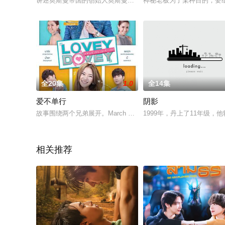
讲述奥斯曼帝国的创始人奥斯曼一世的故事。
神秘老板为了某种目的，要组一
全20集
1.0
全14集
爱不单行
阴影
故事围绕两个兄弟展开。March Chutavuth饰演弟弟，24岁
1999年，丹上了11年级
相关推荐