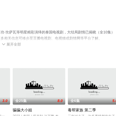
功·坎萨瓦等明星精彩演绎的泰国电视剧，大结局剧情已揭晓（全10集）
更多相关信息可移步至豆瓣电视剧、电视猫或剧情网等平台了解。
展开全部

3.0
全25集
8.0
全6集
5.
骗骗大小姐
毒帮家族 第二季