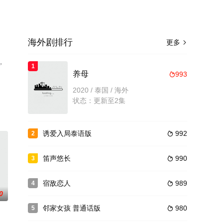
海外剧排行
更多

，
1
养母
993

2020 / 泰国 / 海外
状态：更新至2集
诱爱入局泰语版
992
2

笛声悠长
990
3

宿敌恋人
989
4

0
邻家女孩 普通话版
980
5
