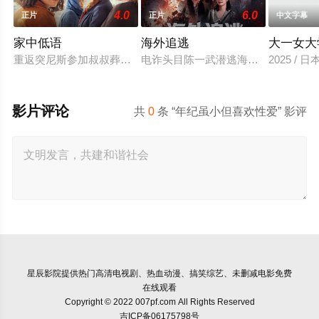
4.0
6.0
正片
正片
中文字幕
家中低语
海外追逃
大一女大
重返突尼斯参加叔叔葬礼的莉莉亚，面对对她巴黎生活尤其是感
电诈头目陈一武潜逃海外实施诈骗犯
2025 / 
影片评论
共
0
条 “年纪虽小但喜欢性爱” 影评
星辰影院
提供热门高清电视剧、热血动漫、搞笑综艺、未删减电影免费
在线观看
Copyright © 2022 007pf.com All Rights Reserved
吉ICP备06175798号