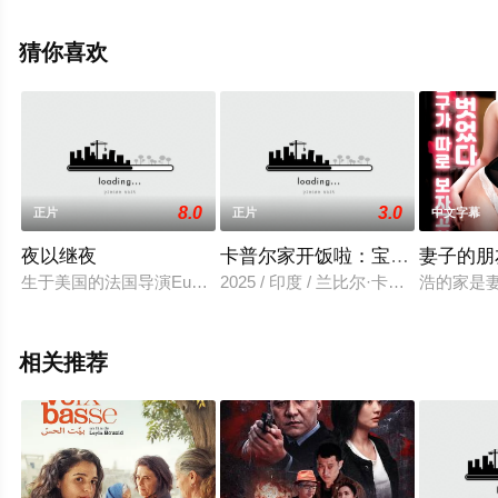
电影大全就来星辰影视，更多相关信息可移步至豆瓣电
影、电视猫或剧情网等平台了解。
猜你喜欢
8.0
3.0
正片
正片
中文字幕
夜以继夜
卡普尔家开饭啦：宝莱坞第一家
妻子的朋
生于美国的法国导演Eug egrave;ne Green长片处女作，曾获2
2025 / 印度 / 兰比尔·卡普尔,赛义夫·
浩的家是
相关推荐