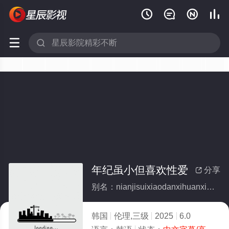






年纪虽小但喜欢性爱
分享

别名：nianjisuixiaodanxihuanxingai
韩国
伦理,三级
2025
6.0