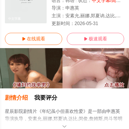
语言：
韩语
状态：
中文字幕/高清
- 
导演：
申惠英
主演：
安素允,丽娜,郑夏讷,达比,闵俊,詹姆斯,尚斗
中文字幕
更新时间：
2026-05-31
在线观看
极速观看


剧情介绍
我要评分
星辰影院剧情片《年纪虽小但喜欢性爱》是一部由申惠英
导演执导，安素允,丽娜,郑夏讷,达比,闵俊,詹姆斯,尚斗等明
星精彩演绎的韩国电影，手机免费观看高清无删减完整版
