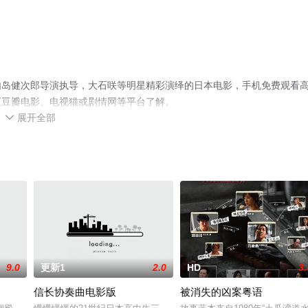
由岛健次郎导演执导，大石咲等明星精彩演绎的日本电影，手机免费观看
至豆瓣电影、电视猫或剧情网等平台了解。
展开全部

9.0
更新1
2.0
HD
3.
信长协奏曲电影版
被消失的凶案粤语