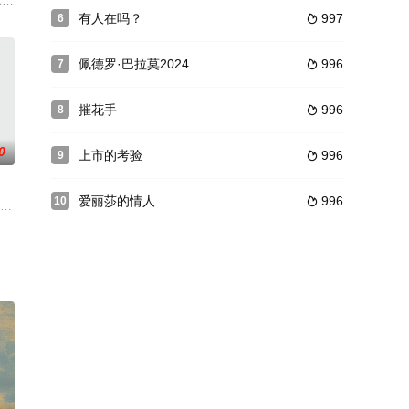
凯饰）所救，
后，居然来到了风起云涌的战国时代。不知为何和
道水箱藏尸案”，杀人凶手承认杀人之后，去到终审法院，陪审团一致裁定自卫杀
有人在吗？
997
6

佩德罗·巴拉莫2024
996
7

摧花手
996
8

0
上市的考验
996
9

爱丽莎的情人
996
10

此地的目的。
门门主，却意外惨死在边城梅花庵，一晃眼二十年过去，白天羽的儿子傅红雪（狄