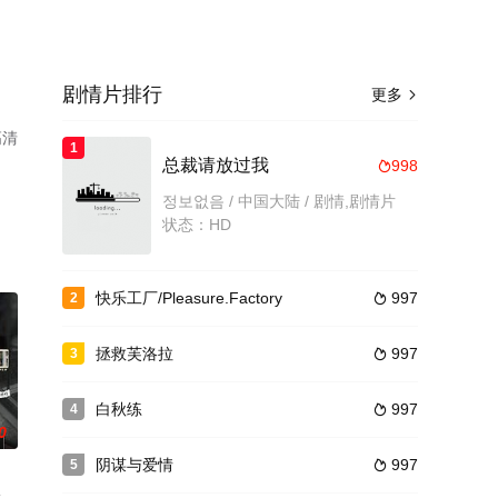
剧情片排行
更多

高清
1
总裁请放过我
998

정보없음 / 中国大陆 / 剧情,剧情片
状态：HD
快乐工厂/Pleasure.Factory
997
2

拯救芙洛拉
997
3

白秋练
997
4

0
阴谋与爱情
997
5
