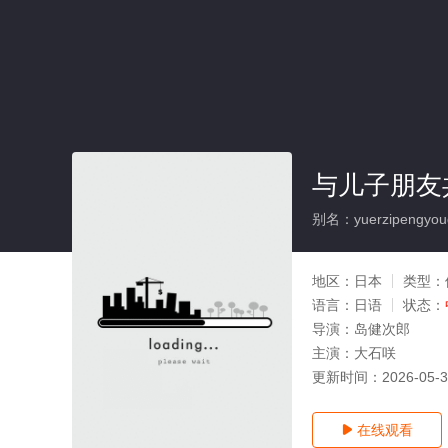
与儿子朋友
别名：yuerzipengyougo
地区：
日本
类型：
语言：
日语
状态：
导演：
岛健次郎
主演：
大石咲
更新时间：
2026-05-
在线观看
