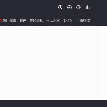




热门搜索
超体
你的婚礼
何以为家
姜子牙
一级指控
