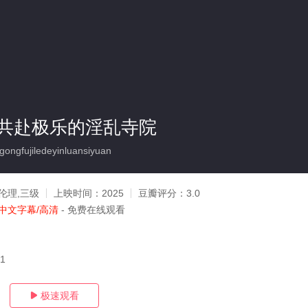
共赴极乐的淫乱寺院
ngfujiledeyinluansiyuan
伦理,三级
上映时间：
2025
豆瓣评分：
3.0
中文字幕/高清
- 免费在线观看
31
极速观看
