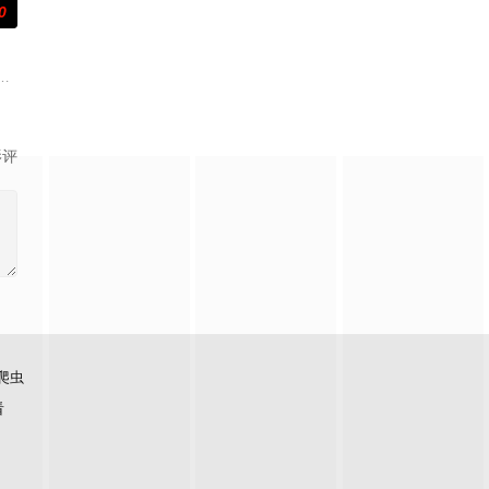
0
的巡回演唱会首秀做准备的同时，努力应对名利和行业压力的复杂压力，揭示
影评
爬虫
看