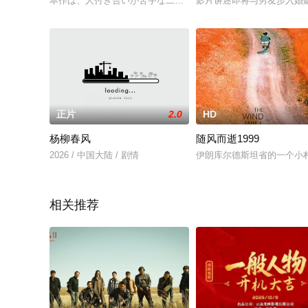
本作は、人付き合いが苦手な二星優斗が始めた猫付きシェアハウ
影片讲述即将与男友步入婚
正片
2.0
HD
杨柳春风
随风而逝1999
2026 / 中国大陆 / 剧情
伊朗库尔德斯坦省的一个小
相关推荐