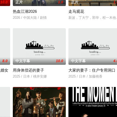
10.0
正片
1.0
正片
1.
热血江湖2026
走马观花
2026 / 中国大陆 / 剧情
新波，丁大宁，郭华，程一木他
8.0
中文字幕
10.0
中文字幕
4.
已婚女
用身体偿还的妻子
大家的妻子：住户专用洞口
2025 / 日本 / 桃井安娜
2025 / 日本 / 加藤桃香