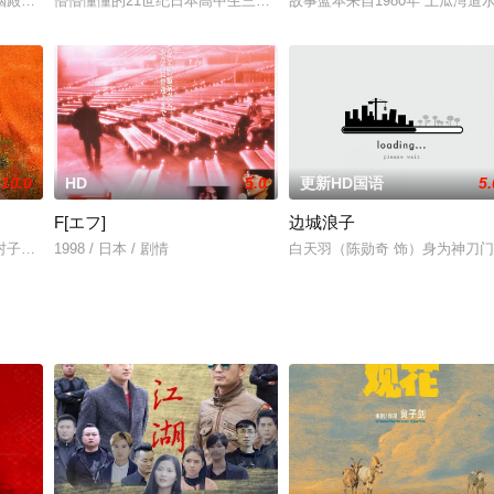
ス?二星ハイツを舞台とする物語。優斗が幼い頃に離
姻殿堂的女孩儿茹菓（阳蕾饰）发现男友出轨后意欲轻生，被一总裁刘俊浩（连
懵懵懂懂的21世纪日本高中生三郎（小栗旬饰），在意外穿越了时空
故事蓝本来自1980年“土瓜湾
10.0
HD
5.0
更新HD国语
5.
F[エフ]
边城浪子
村子里来了一群工程师。村民们对这群突然来到的外来人议论纷纷，好奇他们来
1998 / 日本 / 剧情
白天羽（陈勋奇 饰）身为神刀