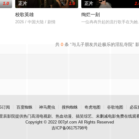
1.0
正片
1.0
正片
2.
校歌英雄
绚烂一刻
2026 / 中国大陆 / 剧情
一位冉冉升起的流行歌手在为她
共
0
条 “与儿子朋友共赴极乐的淫乱寺院” 
S订阅
百度蜘蛛
神马爬虫
搜狗蜘蛛
奇虎地图
谷歌地图
必应
星辰影院
提供热门高清电视剧、热血动漫、搞笑综艺、未删减电影免费在线观
Copyright © 2022 007pf.com All Rights Reserved
吉ICP备06175798号