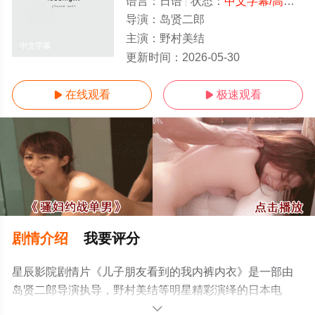
语言：
日语
状态：
中文字幕/高清
- 
导演：
岛贤二郎
主演：
野村美结
中文字幕
更新时间：
2026-05-30
在线观看
极速观看


剧情介绍
我要评分
星辰影院剧情片《儿子朋友看到的我内裤内衣》是一部由
岛贤二郎导演执导，野村美结等明星精彩演绎的日本电
影，手机免费观看高清无删减完整版电影大全就来星辰影
