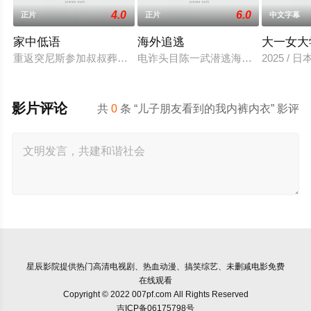
4.0
6.0
正片
正片
中文字幕
家中低语
海外追逃
大一女大
重返突尼斯参加叔叔葬礼的莉莉亚，面对对她巴黎生活尤其是感
电诈头目陈一武潜逃海外实施诈骗犯
2025 / 
影片评论
共
0
条 “儿子朋友看到的我内裤内衣” 影评
星辰影院
提供热门高清电视剧、热血动漫、搞笑综艺、未删减电影免费
在线观看
Copyright © 2022 007pf.com All Rights Reserved
吉ICP备06175798号