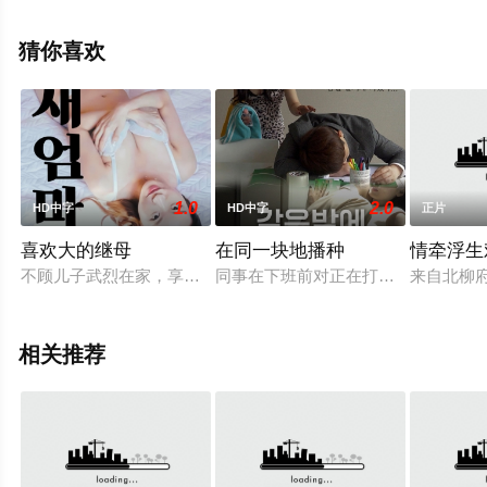
视，更多相关信息可移步至豆瓣电影、电视猫或剧情网等
平台了解。
猜你喜欢
1.0
2.0
HD中字
HD中字
正片
喜欢大的继母
在同一块地播种
情牵浮生
不顾儿子武烈在家，享受性爱的海日和即将成为继母的善润。武
同事在下班前对正在打瞌睡的世俊说:“
来自北柳府
相关推荐