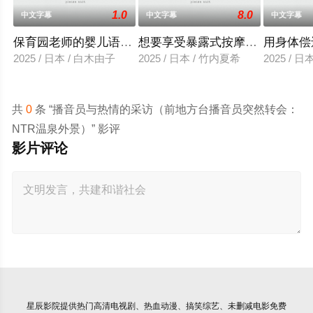
1.0
8.0
中文字幕
中文字幕
中文字幕
保育园老师的婴儿语让人超兴奋
想要享受暴露式按摩的已婚女子
用身体偿
2025 / 日本 / 白木由子
2025 / 日本 / 竹内夏希
2025 / 
共
0
条 “播音员与热情的采访（前地方台播音员突然转会：
NTR温泉外景）” 影评
影片评论
星辰影院
提供热门高清电视剧、热血动漫、搞笑综艺、未删减电影免费