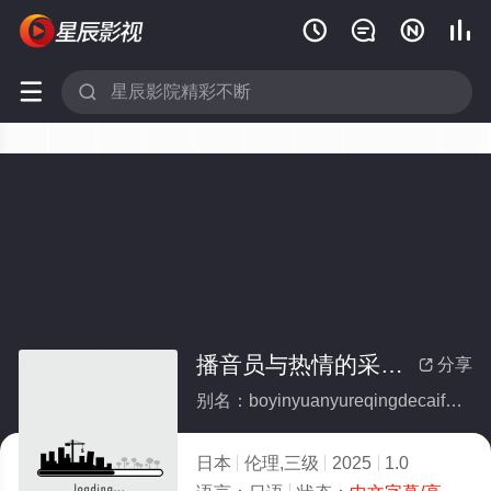






播音员与热情的采访（前地方台播音员突然转会：NTR温泉外景）
分享

别名：boyinyuanyureqingdecaifangqiandifangtaiboyinyuanturanzhuanhuiNTRwenquanwaijing
日本
伦理,三级
2025
1.0