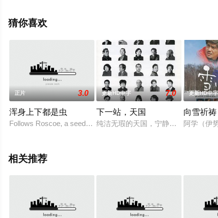
高清无删减完整版电影大全就来星辰影视，更多相关信息
可移步至豆瓣电影、电视猫或剧情网等平台了解。
猜你喜欢
3.0
7.0
正片
更新HD中字
更新HD中
浑身上下都是虫
下一站，天国
向雪祈祷
Follows Roscoe, a seedy motel maintenance man, after
纯洁无瑕的天国，宁静祥和。逝者乘
阿学（伊
相关推荐