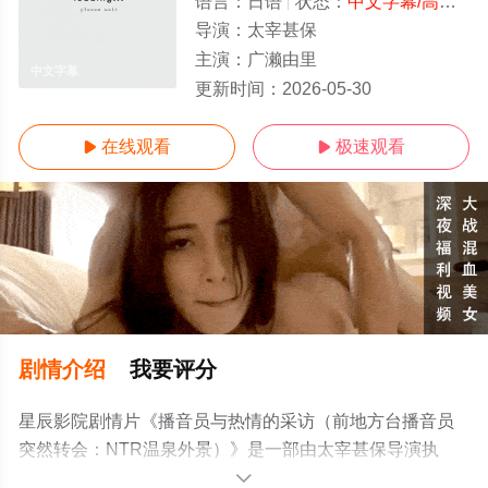
语言：
日语
状态：
中文字幕/高清
- 
导演：
太宰甚保
主演：
广濑由里
中文字幕
更新时间：
2026-05-30
在线观看
极速观看


剧情介绍
我要评分
星辰影院剧情片《播音员与热情的采访（前地方台播音员
突然转会：NTR温泉外景）》是一部由太宰甚保导演执
导，广濑由里等明星精彩演绎的日本电影，手机免费观看
