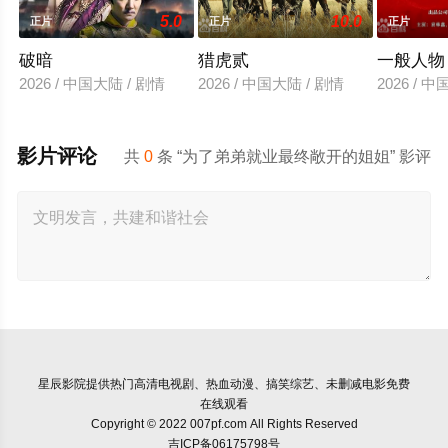
5.0
10.0
正片
正片
正片
破暗
猎虎贰
一般人物
2026 / 中国大陆 / 剧情
2026 / 中国大陆 / 剧情
2026 / 
影片评论
共
0
条 “为了弟弟就业最终敞开的姐姐” 影评
星辰影院
提供热门高清电视剧、热血动漫、搞笑综艺、未删减电影免费
在线观看
Copyright © 2022 007pf.com All Rights Reserved
吉ICP备06175798号