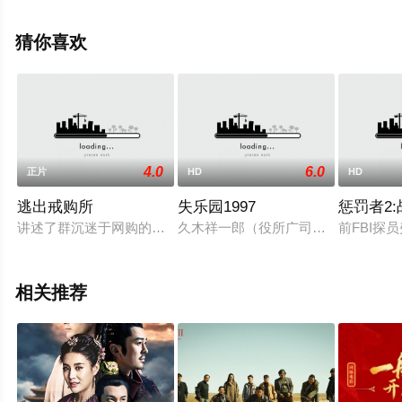
视，更多相关信息可移步至豆瓣电影、电视猫或剧情网等
平台了解。
猜你喜欢
4.0
6.0
正片
HD
HD
逃出戒购所
失乐园1997
惩罚者2
讲述了群沉迷于网购的美女们被关进戒购所，没有网络，没有信
久木祥一郎（役所广司饰）是一家出
前FBI探
相关推荐