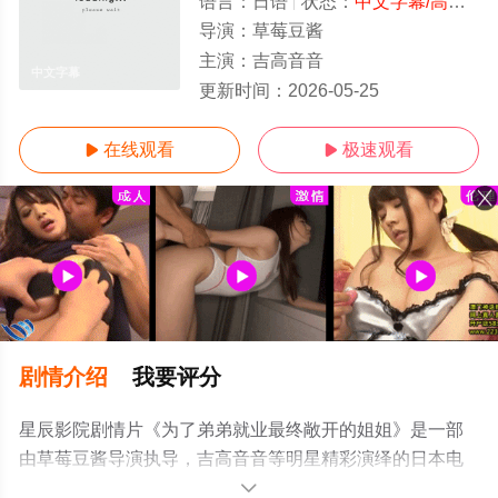
语言：
日语
状态：
中文字幕/高清
- 
导演：
草莓豆酱
主演：
吉高音音
中文字幕
更新时间：
2026-05-25
在线观看
极速观看


剧情介绍
我要评分
星辰影院剧情片《为了弟弟就业最终敞开的姐姐》是一部
由草莓豆酱导演执导，吉高音音等明星精彩演绎的日本电
影，手机免费观看高清无删减完整版电影大全就来星辰影
