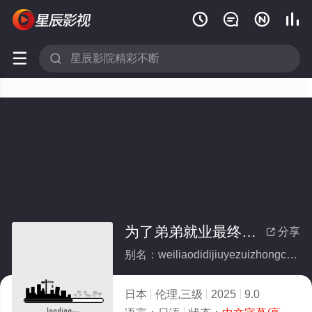






为了弟弟就业最终敞开的姐姐
分享

别名：weiliaodidijiuyezuizhongchangkaidejiejie
日本
伦理,三级
2025
9.0