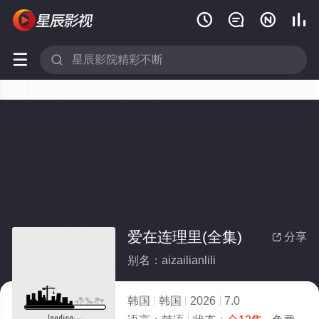






爱在连理里(全集)
分享

别名：aizailianlili
韩国
韩国
2026
7.0