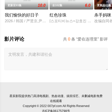
10.0
6.0
更新至93集
全102集
更新至03集
我们愉快的好日子
红色珍珠
杀手妈咪
2026 / 韩国 / 严贤京,尹仲勋,申正允,尹多英,金惠玉,鲜于在德,
[스포티비뉴스=강효진 기자] 배우 박
改编自同
影片评论
共
0
条 “爱在连理里” 影评
星辰影院
提供热门高清电视剧、热血动漫、搞笑综艺、未删减电影免费
在线观看
Copyright © 2022 007pf.com All Rights Reserved
吉ICP备06175798号