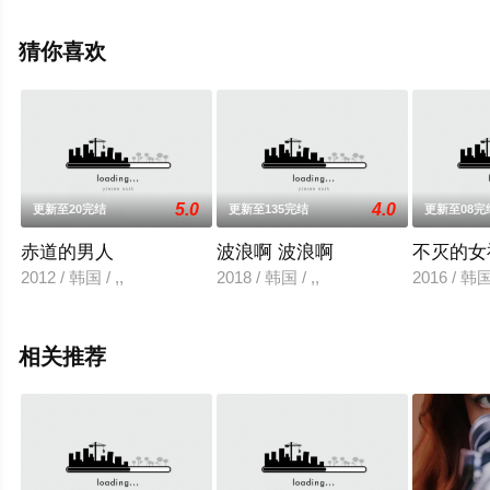
完整版电视剧全集就来星辰影视，更多相关信息可移步至
豆瓣电视剧、电视猫或剧情网等平台了解。
猜你喜欢
5.0
4.0
更新至20完结
更新至135完结
更新至08完
赤道的男人
波浪啊 波浪啊
不灭的女
2012 / 韩国 / ,,
2018 / 韩国 / ,,
2016 / 韩国 
相关推荐