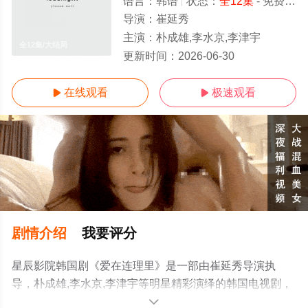
语言：
韩语
状态：
全12集
- 免费在线观看
导演：
崔延秀
主演：
朴成雄,李水京,李津宇
全12集/大结局
更新时间：
2026-06-30
在线观看
极速观看


剧情介绍
我要评分
星辰影院韩国剧《爱在连理里》是一部由崔延秀导演执
导，朴成雄,李水京,李津宇等明星精彩演绎的韩国电视剧，
大结局剧情已揭晓（全12集），手机免费观看高清无删减
