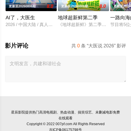
8.0
8.0
更新至20260806期
更新至20260806期
更新至2026
AI了，大医生
地球超新鲜第二季
一路向海
2026 / 中国大陆 / 真人秀,大陆综艺
《地球超新鲜》第二季继续以快乐解压
节目将5
影片评论
共
0
条 “大医说 2026” 影评
星辰影院
提供热门高清电视剧、热血动漫、搞笑综艺、未删减电影免费
在线观看
Copyright © 2022 007pf.com All Rights Reserved
吉ICP备06175798号