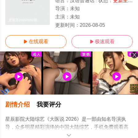
语言：
汉语普通话
状态：
更新至20260802期
导演：
未知
主演：
未知
更新至20260802期
更新时间：
2026-08-05
在线观看
极速观看


剧情介绍
我要评分
星辰影院大陆综艺《大医说 2026》是一部由知名导演执
导，众多明星精彩演绎的中国大陆综艺，手机免费观看高
清无删减完整版综艺节目就来星辰影视，更多相关信息可
