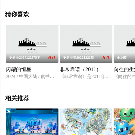
移步至豆瓣综艺、电视猫或剧情网等平台了解。
猜你喜欢
6.0
5.0
更新至20241215期下
更新至第20121223期
全14期
闪耀的恒星
非常靠谱（2011）
向往的生活
2024 / 中国大陆 / 虞书欣,丁禹兮,祝绪丹,杨仕泽
《非常靠谱》是2011年推出的中国
《向往的
相关推荐