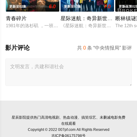
6.0
7.0
更新至02集
更新至03集
更新至第02
青春碎片
星际迷航：奇异新世界第四季
断林镇谜
1981年的洛杉矶 ，一班精英名校的高中生原本过住灿烂生活，
《星际迷航：奇异新世界》已续订第
The 12th s
影片评论
共
0
条 “中央情报局” 影评
星辰影院
提供热门高清电视剧、热血动漫、搞笑综艺、未删减电影免费
在线观看
Copyright © 2022 007pf.com All Rights Reserved
吉ICP备06175798号