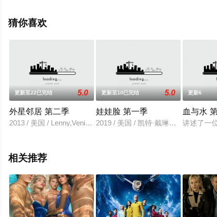
精彩演绎的美国电视剧，大结局剧情已揭晓（全12集），
手机免费观看高清无删减完整版电视剧全集就来星辰影
猜你喜欢
视，更多相关信息可移步至豆瓣电视剧、电视猫或剧情网
等平台了解。
5.0
5.0
更新至22已完结
更新至10已完结
更新6
外星邻居 第二季
娃娃脸 第一季
血与水 
2013 / 美国 / Lenny,Venito,西蒙·坦普曼,杰米·格尔兹,Toks,Olagun
2019 / 美国 / 凯特·戴琳斯,布兰达·
讲述了一
相关推荐