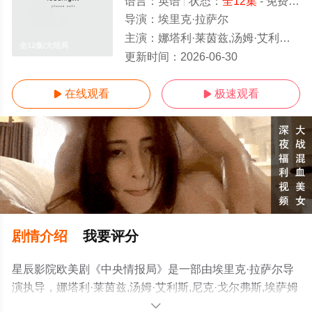
语言：
英语
状态：
全12集
- 免费在线观看
导演：
埃里克·拉萨尔
主演：
娜塔利·莱茵兹,汤姆·艾利斯,尼克·戈尔弗斯,埃萨姆·费里斯,罗伊·舒勒,雷纳尔多·特罗亚,Prosper,Bellizia
全12集/大结局
更新时间：
2026-06-30
在线观看
极速观看


剧情介绍
我要评分
星辰影院欧美剧《中央情报局》是一部由埃里克·拉萨尔导
演执导，娜塔利·莱茵兹,汤姆·艾利斯,尼克·戈尔弗斯,埃萨姆
·费里斯,罗伊·舒勒,雷纳尔多·特罗亚,Prosper,Bellizia等明星
