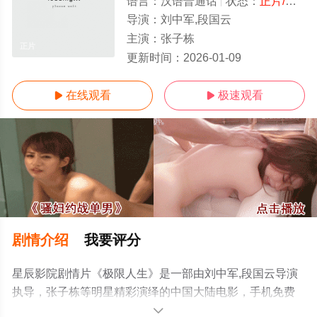
语言：
汉语普通话
状态：
正片/高清
导演：
刘中军,段国云
主演：
张子栋
正片
更新时间：
2026-01-09
在线观看
极速观看


剧情介绍
我要评分
星辰影院剧情片《极限人生》是一部由刘中军,段国云导演
执导，张子栋等明星精彩演绎的中国大陆电影，手机免费
观看高清无删减完整版电影大全就来星辰影视，更多相关
