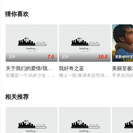
信息可移步至豆瓣电影、电视猫或剧情网等平台了解。
猜你喜欢
7.0
10.0
正片
正片
更新HD中
关于我们的爱情/我们的爱
我好奇之蓝
美丽至极
苏珊是一个16岁少女，因在家中得不到关爱，到外面到处勾搭，
继上一部;黄译本后导演继续在下一年
手术后玛
相关推荐