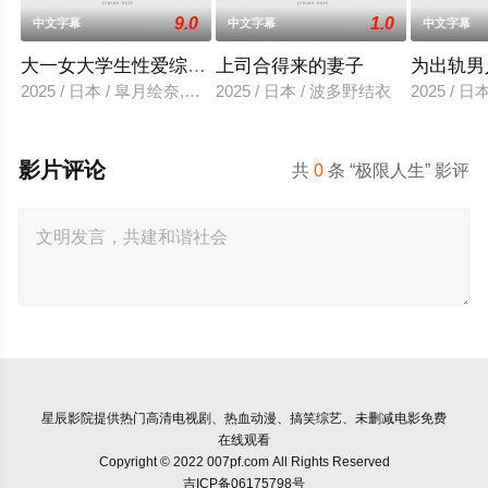
9.0
1.0
中文字幕
中文字幕
中文字幕
大一女大学生性爱综艺视频
上司合得来的妻子
为出轨男
2025 / 日本 / 皐月绘奈,水田贤治
2025 / 日本 / 波多野结衣
2025 / 
影片评论
共
0
条 “极限人生” 影评
星辰影院
提供热门高清电视剧、热血动漫、搞笑综艺、未删减电影免费
在线观看
Copyright © 2022 007pf.com All Rights Reserved
吉ICP备06175798号