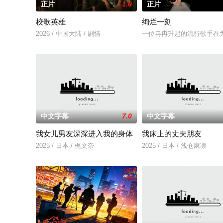
正片
1.0
正片
校歌英雄
绚烂一刻
2026 / 中国大陆 / 剧情
一位冉冉升起的流行歌手在
中文字幕
7.0
中文字幕
我女儿男友深深进入我的身体
我床上的丈夫朋友
2025 / 日本 / 梶文奈
2025 / 日本 / 浅仓麻凛