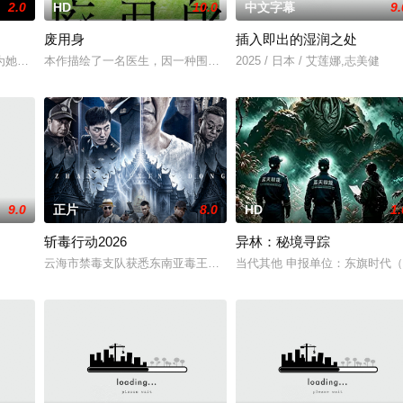
2.0
HD
10.0
中文字幕
9.
废用身
插入即出的湿润之处
为她的巡回演唱会首秀做准备的同时，努力应对名利和行业压力的复杂压力，揭
本作描绘了一名医生，因一种围绕“废用身”——因瘫痪等原因已无恢
2025 / 日本 / 艾莲娜,志美健
9.0
正片
8.0
HD
1.
斩毒行动2026
异林：秘境寻踪
云海市禁毒支队获悉东南亚毒王廖爷将携600余公斤毒品来云交易，火
当代其他 申报单位：东旗时代