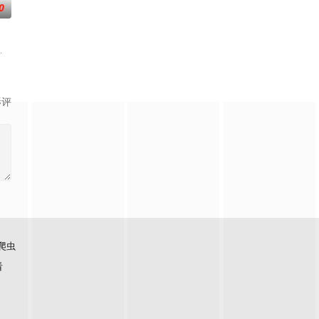
0
,有村望海
影评
爬虫
看