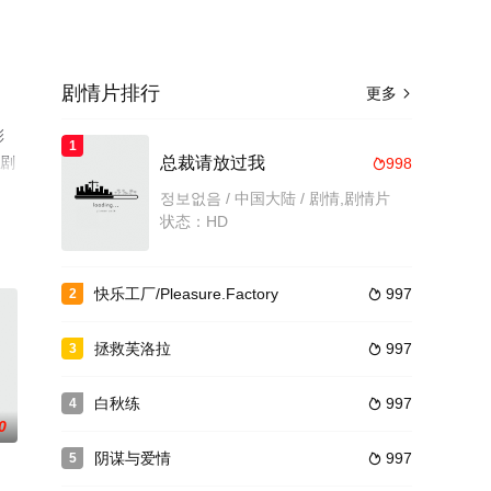
剧情片排行
更多

彩
1
或剧
总裁请放过我
998

정보없음 / 中国大陆 / 剧情,剧情片
状态：HD
快乐工厂/Pleasure.Factory
997
2

拯救芙洛拉
997
3

白秋练
997
4

0
阴谋与爱情
997
5
