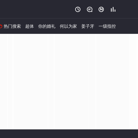




热门搜索
超体
你的婚礼
何以为家
姜子牙
一级指控
