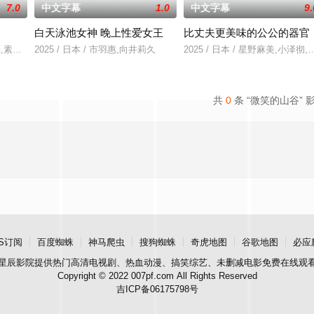
7.0
中文字幕
1.0
中文字幕
9.
白天泳池女神 晚上性爱女王
比丈夫更美味的公公的器官
,秀彬,素美,崔敏浩,时宇,金东宇,韩蔚
2025 / 日本 / 市羽惠,向井莉久
2025 / 日本 / 星野麻美,小泽彻
共
0
条 “微笑的山谷” 
S订阅
百度蜘蛛
神马爬虫
搜狗蜘蛛
奇虎地图
谷歌地图
必应
星辰影院
提供热门高清电视剧、热血动漫、搞笑综艺、未删减电影免费在线观
Copyright © 2022 007pf.com All Rights Reserved
吉ICP备06175798号