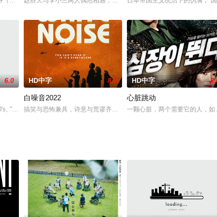
长在小岛之上，由瘫痪不能行走的母亲一手拉扯长大
（元彪 饰）与徒弟张怀义（吴豪 饰）、慕青（王韵涵 饰）、师弟赫老鬼（戴
赵胜天与李小兰两人偶然相遇，但两人在接触不久便闪电般的结合在
日本帝国主义统治下的伪满，“
6.0
HD中字
8.0
HD中字
2.
白噪音2022
心脏跳动
0's, "Norah"
搞笑与恐怖兼具，诗意与荒谬齐飞，平日与末日共存。《白噪音》通
一颗心脏，两个需要它的人，如