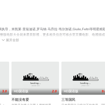
凯莱·里翁迪诺,罗马纳·马乔拉·韦尔加诺,Giulio,Feltri等明星精
减完整版电影大全就来星辰影视，更多相关信息可移步至豆瓣电影、电视猫
展开全部

3.0
HD国语版
2.0
HD国语版
9.
不能没有爱
三等国民