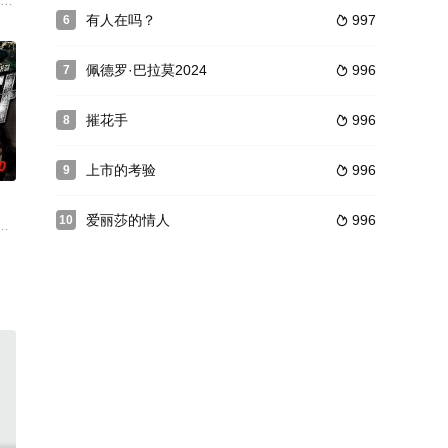
维 饰）
一起，不久，李小兰怀孕，两家父母草率地为他们举
国民高等学校”的三个好朋友周永平、李桂山、金东正。他们看见学校里，日本当
有人在吗？
997
6

佩德罗·巴拉莫2024
996
7

摧花手
996
8

0
上市的考验
996
9

爱丽莎的情人
996
10

过戏剧手法，刻画现代美国家庭试图在不可捉摸的世
果是你的话你会怎么做？一个陷入脑死亡状态的中年女患者被送进了医院。为