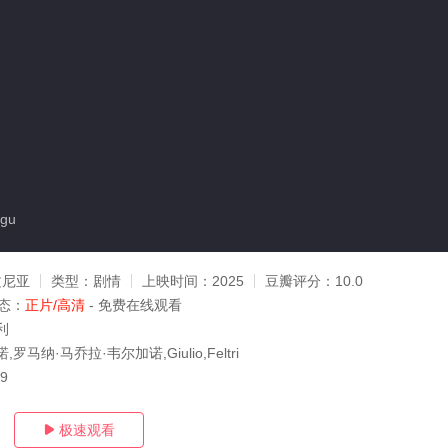
gu
文尼亚
类型：
剧情
上映时间：
2025
豆瓣评分：
10.0
态：
正片/高清
- 免费在线观看
利
罗马纳·马乔拉·韦尔加诺,Giulio,Feltri
09
极速观看
