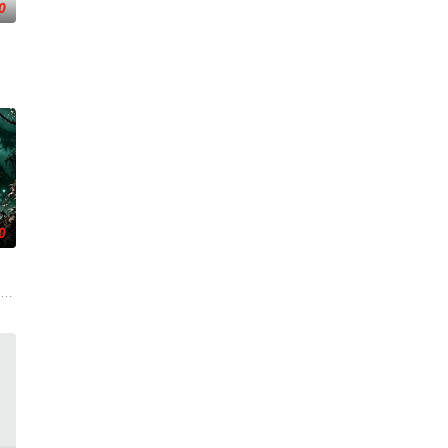
0
示了地下文化
复可能的四肢——的治疗方法，而一步步踏入在追
0
速成立“斩毒行动”专案组，借调警员安迪参战
（北京）影视文化传媒有限公司