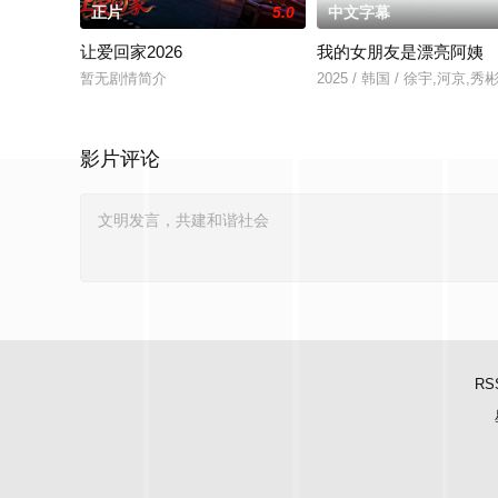
正片
5.0
中文字幕
让爱回家2026
我的女朋友是漂亮阿姨
暂无剧情简介
2025 / 韩国 / 徐宇,河京
影片评论
RS