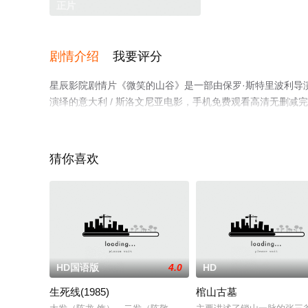
正片
剧情介绍
我要评分
星辰影院剧情片《微笑的山谷》是一部由保罗·斯特里波利导演执导，米
演绎的意大利 / 斯洛文尼亚电影，手机免费观看高清无删
情网等平台了解。
猜你喜欢
HD国语版
4.0
HD
生死线(1985)
棺山古墓