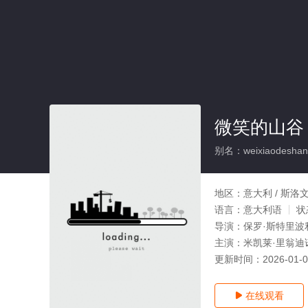
微笑的山谷
别名：weixiaodeshan
地区：
意大利 / 斯洛
语言：
意大利语
状
导演：
保罗·斯特里波
主演：
米凯莱·里翁迪诺,
更新时间：
2026-01-
在线观看
