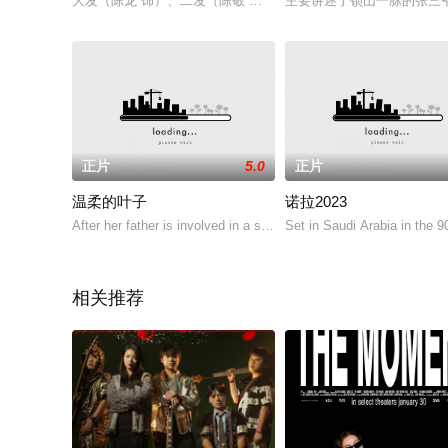
大发（陈龙 饰）、二发（陈敬 饰）和三发（程守一 饰）自小生
主要讲述了锁山一脉的张三爷
正片
5.0
正片
温柔的叶子
诺拉2023
After her father is involved in a serious accident, 1
Set in Saudi Arabia in the 9
相关推荐